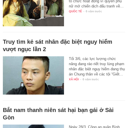
tổ chức hoạt động vì quyền phụ
nữ mở chiến dịch đấu tranh về…
QUỐC TẾ
-
6 năm trước
Truy tìm kẻ sát nhân đặc biệt nguy hiểm
vượt ngục lần 2
Tối 3/6, các lực lượng chức
năng đang ráo riết truy lùng phạm
nhân đặc biệt nguy hiểm đang thụ
án Chung thân về các tội “Giết…
XÃ HỘI
-
6 năm trước
Bắt nam thanh niên sát hại bạn gái ở Sài
Gòn
Ngày 28/3, Công an quận Bình