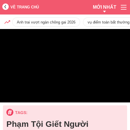
MỚI NHẤT
VỀ TRANG CHỦ
Anh trai vượt ngàn chông gai 2026
vụ điểm toán bất thường
TAGS:
Phạm Tội Giết Người