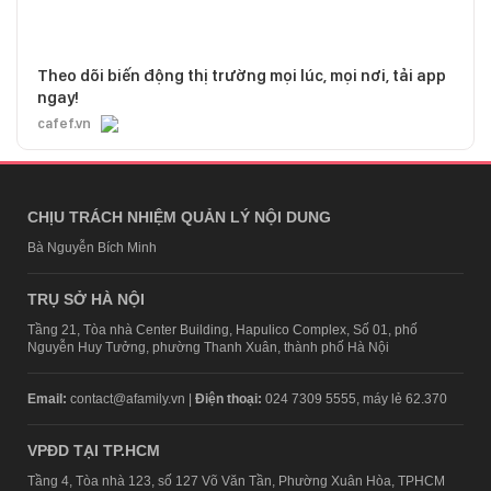
Theo dõi biến động thị trường mọi lúc, mọi nơi, tải app
ngay!
cafef.vn
CHỊU TRÁCH NHIỆM QUẢN LÝ NỘI DUNG
Bà Nguyễn Bích Minh
TRỤ SỞ HÀ NỘI
Tầng 21, Tòa nhà Center Building, Hapulico Complex, Số 01, phố
Nguyễn Huy Tưởng, phường Thanh Xuân, thành phố Hà Nội
Email:
contact@afamily.vn |
Điện thoại:
024 7309 5555, máy lẻ 62.370
VPĐD TẠI TP.HCM
Tầng 4, Tòa nhà 123, số 127 Võ Văn Tần, Phường Xuân Hòa, TPHCM