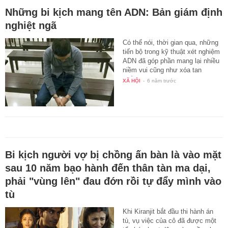
Những bi kịch mang tên ADN: Bản giám định
nghiệt ngã
Có thể nói, thời gian qua, những
tiến bộ trong kỹ thuật xét nghiệm
ADN đã góp phần mang lại nhiều
niềm vui cũng như xóa tan
nhiều…
XÃ HỘI
-
6 năm trước
Bi kịch người vợ bị chồng ấn bàn là vào mặt
sau 10 năm bạo hành đến thân tàn ma dại,
phải "vùng lên" đau đớn rồi tự đẩy mình vào
tù
Khi Kiranjit bắt đầu thi hành án
tù, vụ việc của cô đã được một