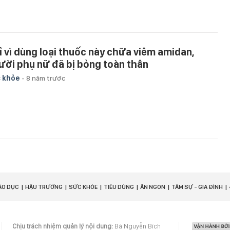
ỉ vì dùng loại thuốc này chữa viêm amidan,
ười phụ nữ đã bị bỏng toàn thân
 khỏe
-
8 năm trước
ÁO DỤC
HẬU TRƯỜNG
SỨC KHỎE
TIÊU DÙNG
ĂN NGON
TÂM SỰ - GIA ĐÌNH
Chịu trách nhiệm quản lý nội dung:
Bà Nguyễn Bích