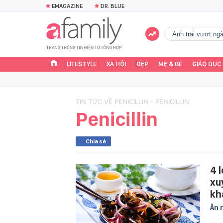
EMAGAZINE
DR. BLUE
Anh trai vượt n
LIFESTYLE
XÃ HỘI
ĐẸP
MẸ & BÉ
GIÁO DỤC
TIN TỨC VỀ PENICILLIN - PENICILLIN
Penicillin
Chia sẻ
4 
xu
kh
Ăn 