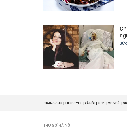
Ch
ng
Sức
TRANG CHỦ
LIFESTYLE
XÃ HỘI
ĐẸP
MẸ & BÉ
GI
TRỤ SỞ HÀ NỘI