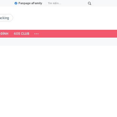
Fanpage aFamily
hacking
 ĐÌNH
40S CLUB