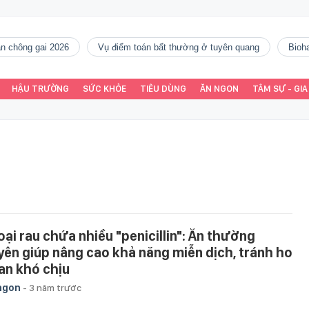
gàn chông gai 2026
vụ điểm toán bất thường ở tuyên quang
Bio
HẬU TRƯỜNG
SỨC KHỎE
TIÊU DÙNG
ĂN NGON
TÂM SỰ - GIA
loại rau chứa nhiều "penicillin": Ăn thường
yên giúp nâng cao khả năng miễn dịch, tránh ho
an khó chịu
ngon
-
3 năm trước