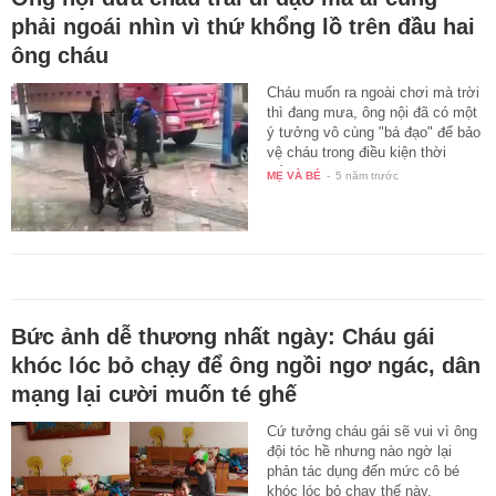
phải ngoái nhìn vì thứ khổng lồ trên đầu hai
ông cháu
Cháu muốn ra ngoài chơi mà trời
thì đang mưa, ông nội đã có một
ý tưởng vô cùng "bá đạo" để bảo
vệ cháu trong điều kiện thời
tiết…
MẸ VÀ BÉ
-
5 năm trước
Bức ảnh dễ thương nhất ngày: Cháu gái
khóc lóc bỏ chạy để ông ngồi ngơ ngác, dân
mạng lại cười muốn té ghế
Cứ tưởng cháu gái sẽ vui vì ông
đội tóc hề nhưng nào ngờ lại
phản tác dụng đến mức cô bé
khóc lóc bỏ chạy thế này.