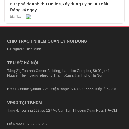
Bứt phá doanh thu Online, xây dựng uy tín lâu dài!
Đăng ký ngay!
bizfly.vn
CHỊU TRÁCH NHIỆM QUẢN LÝ NỘI DUNG
Bà Nguyễn Bích Minh
TRỤ SỞ HÀ NỘI
Tầng 21, Tòa nhà Center Building, Hapulico Complex, Số 01, phố
Nguyễn Huy Tưởng, phường Thanh Xuân, thành phố Hà Nội
Email:
contact@afamily.vn |
Điện thoại:
024 7309 5555, máy lẻ 62.370
VPĐD TẠI TP.HCM
Tầng 4, Tòa nhà 123, số 127 Võ Văn Tần, Phường Xuân Hòa, TPHCM
Điện thoại:
028 7307 7979