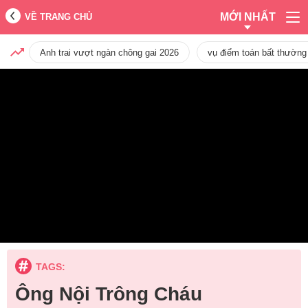
MỚI NHẤT
VỀ TRANG CHỦ
Anh trai vượt ngàn chông gai 2026
vụ điểm toán bất thường
TAGS:
Ông Nội Trông Cháu