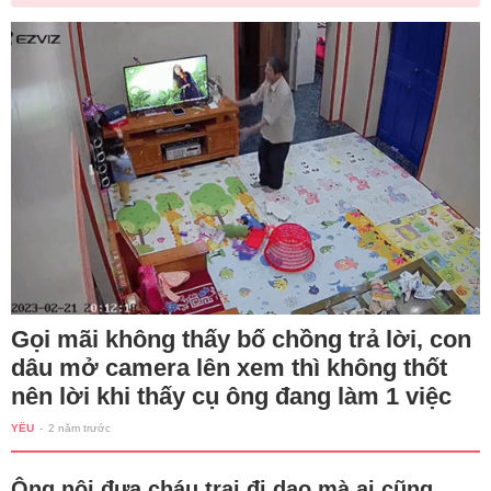
Gọi mãi không thấy bố chồng trả lời, con
dâu mở camera lên xem thì không thốt
nên lời khi thấy cụ ông đang làm 1 việc
YÊU
-
2 năm trước
Ông nội đưa cháu trai đi dạo mà ai cũng