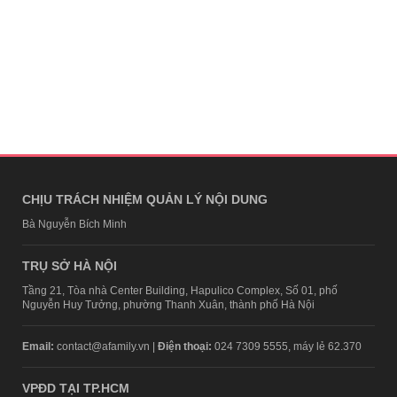
CHỊU TRÁCH NHIỆM QUẢN LÝ NỘI DUNG
Bà Nguyễn Bích Minh
TRỤ SỞ HÀ NỘI
Tầng 21, Tòa nhà Center Building, Hapulico Complex, Số 01, phố
Nguyễn Huy Tưởng, phường Thanh Xuân, thành phố Hà Nội
Email:
contact@afamily.vn |
Điện thoại:
024 7309 5555, máy lẻ 62.370
VPĐD TẠI TP.HCM