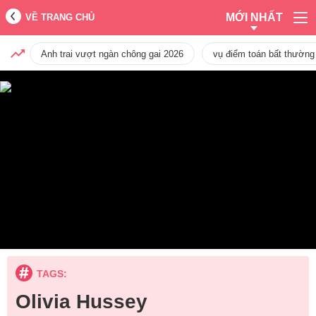
MỚI NHẤT
VỀ TRANG CHỦ
Anh trai vượt ngàn chông gai 2026
vụ điểm toán bất thường
TAGS:
Olivia Hussey