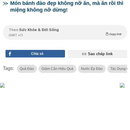
Món bánh đào đẹp không nỡ ăn, mà ăn rồi thì
miệng không nỡ dừng!
Theo
Sức Khỏe & Đời Sống
Copy link
(GMT +7)
Chia sẻ
Sao chép link
Tags:
Quả Đào
Giảm Cân Hiệu Quả
Nước Ép Đào
Tác Dụng C