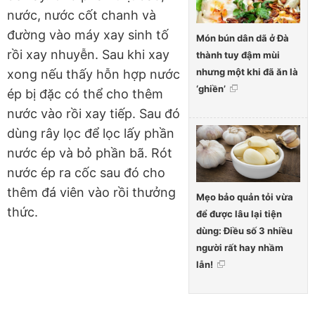
nước, nước cốt chanh và
đường vào máy xay sinh tố
Món bún dân dã ở Đà
rồi xay nhuyễn. Sau khi xay
thành tuy đậm mùi
nhưng một khi đã ăn là
xong nếu thấy hỗn hợp nước
‘ghiền’
ép bị đặc có thể cho thêm
nước vào rồi xay tiếp. Sau đó
dùng rây lọc để lọc lấy phần
nước ép và bỏ phần bã. Rót
nước ép ra cốc sau đó cho
thêm đá viên vào rồi thưởng
Mẹo bảo quản tỏi vừa
thức.
để được lâu lại tiện
dùng: Điều số 3 nhiều
người rất hay nhầm
lẫn!