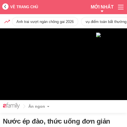
MỚI NHẤT
VỀ TRANG CHỦ
Anh trai vượt ngàn chông gai 2026
vụ điểm toán bất thường
Ăn ngon
Nước ép đào, thức uống đơn giản