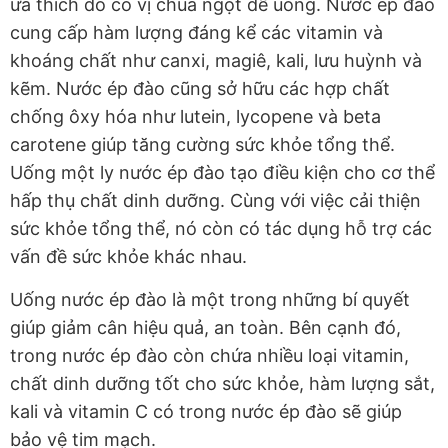
ưa thích do có vị chua ngọt dễ uống. Nước ép đào
cung cấp hàm lượng đáng kể các vitamin và
khoáng chất như canxi, magiê, kali, lưu huỳnh và
kẽm. Nước ép đào cũng sở hữu các hợp chất
chống ôxy hóa như lutein, lycopene và beta
carotene giúp tăng cường sức khỏe tổng thể.
Uống một ly nước ép đào tạo điều kiện cho cơ thể
hấp thụ chất dinh dưỡng. Cùng với việc cải thiện
sức khỏe tổng thể, nó còn có tác dụng hỗ trợ các
vấn đề sức khỏe khác nhau.
Uống nước ép đào là một trong những bí quyết
giúp giảm cân hiệu quả, an toàn. Bên cạnh đó,
trong nước ép đào còn chứa nhiều loại vitamin,
chất dinh dưỡng tốt cho sức khỏe, hàm lượng sắt,
kali và vitamin C có trong nước ép đào sẽ giúp
bảo vệ tim mạch.