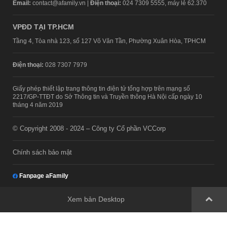
Email:
contact@afamily.vn |
Điện thoại:
024 7309 5555, máy lẻ 62.370
VPĐD TẠI TP.HCM
Tầng 4, Tòa nhà 123, số 127 Võ Văn Tần, Phường Xuân Hòa, TPHCM
Điện thoại:
028 7307 7979
Giấy phép thiết lập trang thông tin điện tử tổng hợp trên mạng số
2217/GP-TTĐT do Sở Thông tin và Truyền thông Hà Nội cấp ngày 10
tháng 4 năm 2019
© Copyright 2008 - 2024 – Công ty Cổ phần VCCorp
Chính sách bảo mật
Fanpage aFamily
Xem bản Desktop