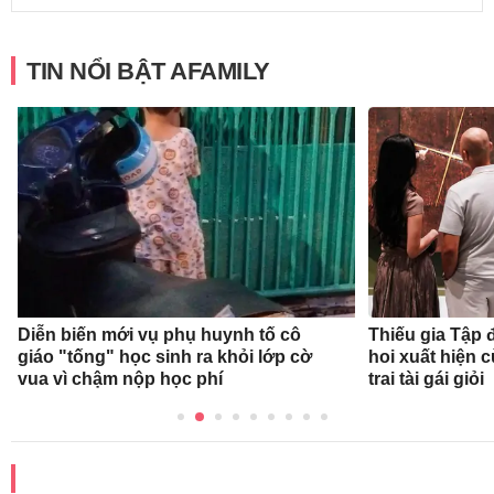
TIN NỔI BẬT AFAMILY
Diễn biến mới vụ phụ huynh tố cô
Thiếu gia Tập
giáo "tống" học sinh ra khỏi lớp cờ
hoi xuất hiện 
vua vì chậm nộp học phí
trai tài gái giỏi
ĐỌC THÊM