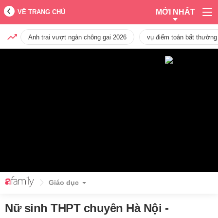
MỚI NHẤT
VỀ TRANG CHỦ
Anh trai vượt ngàn chông gai 2026
vụ điểm toán bất thường
Giáo dục
Nữ sinh THPT chuyên Hà Nội -