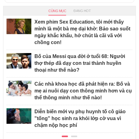
CÙNG MỤC
ĐANG HOT
Xem phim Sex Education, tôi mới thấy
mình là một bà mẹ dại khờ: Bảo sao suốt
ngày khắc khẩu, hở chút là cãi vã với
chồng con!
Bố của Messi qua đời ở tuổi 68: Người
thợ thép đã dạy con trai thành huyền
thoại như thế nào?
Các nhà khoa học đã phát hiện ra: Bố và
mẹ ai nuôi dạy con thông minh hơn và cụ
thể thông minh như thế nào!
Diễn biến mới vụ phụ huynh tố cô giáo
"tống" học sinh ra khỏi lớp cờ vua vì
chậm nộp học phí