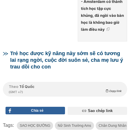
- Amsterdam có thành
tích học tập cực
khủng, đã ngồi vào bàn
học là không bao giờ
làm điều này
Trẻ học được kỹ năng này sớm sẽ có tương
lai rạng ngời, cuộc đời suôn sẻ, cha mẹ lưu ý
trau dồi cho con
Theo
Tổ Quốc
Copy link
(GMT +7)
Chia sẻ
Sao chép link
Tags:
SAO HỌC ĐƯỜNG
Nữ Sinh Trường Ams
Chân Dung Nhân V