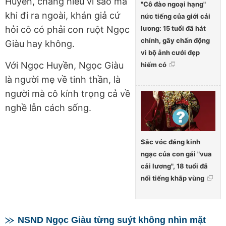
Huyền, chẳng hiểu vì sao mà
"Cô đào ngoại hạng"
khi đi ra ngoài, khán giả cứ
nức tiếng của giới cải
lương: 15 tuổi đã hát
hỏi cô có phải con ruột Ngọc
chính, gây chấn động
Giàu hay không.
vì bộ ảnh cưới đẹp
Với Ngọc Huyền, Ngọc Giàu
hiếm có
là người mẹ về tinh thần, là
người mà cô kính trọng cả về
nghề lẫn cách sống.
Sắc vóc đáng kinh
ngạc của con gái "vua
cải lương", 18 tuổi đã
nổi tiếng khắp vùng
NSND Ngọc Giàu từng suýt không nhìn mặt