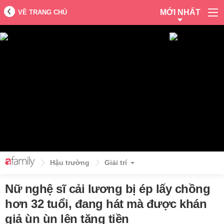
MỚI NHẤT
VỀ TRANG CHỦ
Hậu trường
Giải trí
Nữ nghệ sĩ cải lương bị ép lấy chồng
hơn 32 tuổi, đang hát mà được khán
giả ùn ùn lên tặng tiền