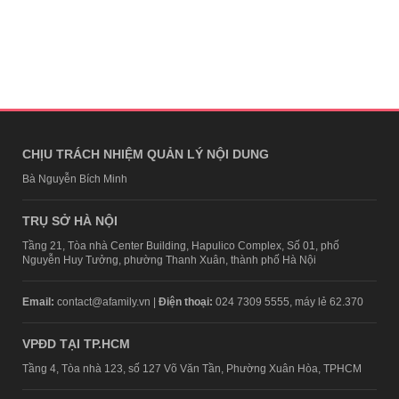
CHỊU TRÁCH NHIỆM QUẢN LÝ NỘI DUNG
Bà Nguyễn Bích Minh
TRỤ SỞ HÀ NỘI
Tầng 21, Tòa nhà Center Building, Hapulico Complex, Số 01, phố
Nguyễn Huy Tưởng, phường Thanh Xuân, thành phố Hà Nội
Email:
contact@afamily.vn |
Điện thoại:
024 7309 5555, máy lẻ 62.370
VPĐD TẠI TP.HCM
Tầng 4, Tòa nhà 123, số 127 Võ Văn Tần, Phường Xuân Hòa, TPHCM