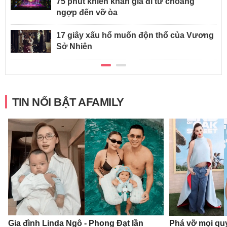
75 phút khiến khán giả đi từ choáng
ngợp đến vỡ òa
17 giây xấu hổ muốn độn thổ của Vương
Sở Nhiên
TIN NỔI BẬT AFAMILY
Gia đình Linda Ngô - Phong Đạt lần
Phá vỡ mọi qu