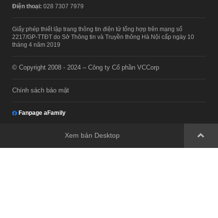
Điện thoại:
028 7307 7979
Giấy phép thiết lập trang thông tin điện tử tổng hợp trên mạng số
2217/GP-TTĐT do Sở Thông tin và Truyền thông Hà Nội cấp ngày 10
tháng 4 năm 2019
© Copyright 2008 - 2024 – Công ty Cổ phần VCCorp
Chính sách bảo mật
Fanpage aFamily
Xem bản Desktop