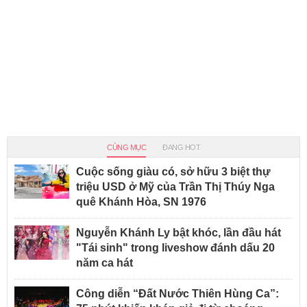
CÙNG MỤC
ĐANG HOT
Cuộc sống giàu có, sở hữu 3 biệt thự
triệu USD ở Mỹ của Trần Thị Thúy Nga
quê Khánh Hòa, SN 1976
Nguyễn Khánh Ly bật khóc, lần đầu hát
"Tái sinh" trong liveshow đánh dấu 20
năm ca hát
Công diễn “Đất Nước Thiên Hùng Ca”: