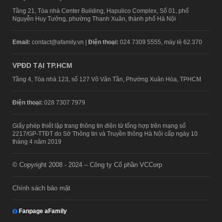
Tầng 21, Tòa nhà Center Building, Hapulico Complex, Số 01, phố
Nguyễn Huy Tưởng, phường Thanh Xuân, thành phố Hà Nội
Email:
contact@afamily.vn |
Điện thoại:
024 7309 5555, máy lẻ 62.370
VPĐD TẠI TP.HCM
Tầng 4, Tòa nhà 123, số 127 Võ Văn Tần, Phường Xuân Hòa, TPHCM
Điện thoại:
028 7307 7979
Giấy phép thiết lập trang thông tin điện tử tổng hợp trên mạng số
2217/GP-TTĐT do Sở Thông tin và Truyền thông Hà Nội cấp ngày 10
tháng 4 năm 2019
© Copyright 2008 - 2024 – Công ty Cổ phần VCCorp
Chính sách bảo mật
Fanpage aFamily