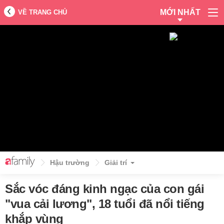
MỚI NHẤT
VỀ TRANG CHỦ
Hậu trường
Giải trí
Sắc vóc đáng kinh ngạc của con gái
"vua cải lương", 18 tuổi đã nổi tiếng
khắp vùng