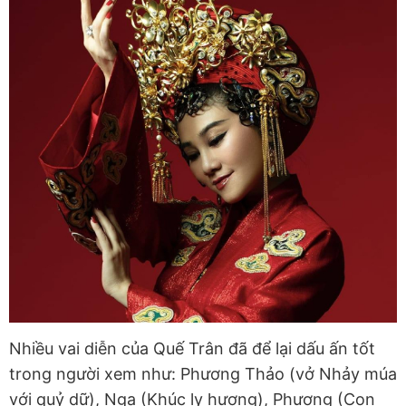
Nhiều vai diễn của Quế Trân đã để lại dấu ấn tốt
trong người xem như: Phương Thảo (vở Nhảy múa
với quỷ dữ), Nga (Khúc ly hương), Phượng (Con