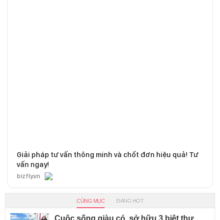
Giải pháp tư vấn thông minh và chốt đơn hiệu quả! Tư
vấn ngay!
bizfly.vn
CÙNG MỤC
ĐANG HOT
Cuộc sống giàu có, sở hữu 3 biệt thự