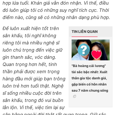
hợp lứa tuổi. Khán giả vẫn đón nhận. Vì thế, điều
đó luôn giúp tôi có những suy nghĩ tích cực. Thời
điểm nào, cũng sẽ có những nhân dạng phù hợp.
Để luôn xuất hiện tốt trên
TIN LIÊN QUAN
sân khấu, tôi nghĩ không
riêng tôi mà nhiều nghệ sĩ
luôn chú trọng đến việc giữ
gìn thanh sắc, vóc dáng.
Quan trọng hơn hết, tinh
"Bà hoàng cải lương"
thần phải được xem trọng
tài sắc bậc nhất: Xuất
thân gia tộc danh giá,
hàng đầu mới giúp bạn trông
gặp biến cố hôn nhân
luôn trẻ hơn tuổi thật. Nghệ
sau 7 năm chung sống
sĩ sống nhiều cuộc đời trên
sân khấu, trong đó vui buồn
lẫn lộn. Vì thế, việc tìm lại sự
cân bằng ngoài đời thật rất quan trọng. Giữ sắc