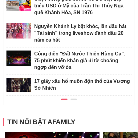
triệu USD ở Mỹ của Trần Thị Thúy Nga
quê Khánh Hòa, SN 1976
Nguyễn Khánh Ly bật khóc, lần đầu hát
"Tái sinh" trong liveshow đánh dấu 20
năm ca hát
Công diễn “Đất Nước Thiên Hùng Ca”:
75 phút khiến khán giả đi từ choáng
ngợp đến vỡ òa
17 giây xấu hổ muốn độn thổ của Vương
Sở Nhiên
TIN NỔI BẬT AFAMILY