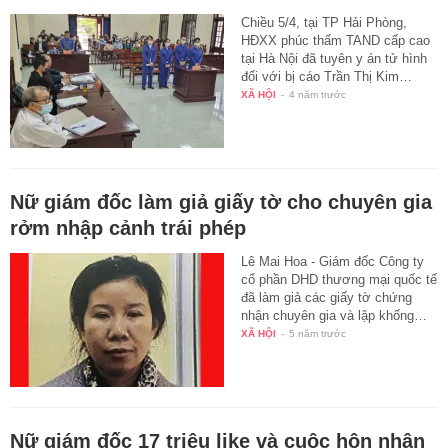
Chiều 5/4, tại TP Hải Phòng,
HĐXX phúc thẩm TAND cấp cao
tại Hà Nội đã tuyên y án tử hình
đối với bị cáo Trần Thị Kim…
XÃ HỘI
-
4 năm trước
Nữ giám đốc làm giả giấy tờ cho chuyên gia
rởm nhập cảnh trái phép
Lê Mai Hoa - Giám đốc Công ty
cổ phần DHD thương mại quốc tế
đã làm giả các giấy tờ chứng
nhận chuyên gia và lập khống…
XÃ HỘI
-
5 năm trước
Nữ giám đốc 17 triệu like và cuộc hôn nhân