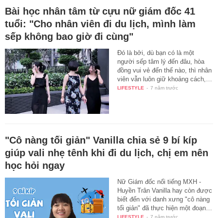
Bài học nhân tâm từ cựu nữ giám đốc 41
tuổi: "Cho nhân viên đi du lịch, mình làm
sếp không bao giờ đi cùng"
Đó là bởi, dù bạn có là một
người sếp tâm lý đến đâu, hòa
đồng vui vẻ đến thế nào, thì nhân
viên vẫn luôn giữ khoảng cách,…
LIFESTYLE
-
7 năm trước
"Cô nàng tối giản" Vanilla chia sẻ 9 bí kíp
giúp vali nhẹ tênh khi đi du lịch, chị em nên
học hỏi ngay
Nữ Giám đốc nổi tiếng MXH -
Huyền Trân Vanilla hay còn được
biết đến với danh xưng "cô nàng
tối giản" đã thực hiện một đoạn…
LIFESTYLE
-
7 năm trước