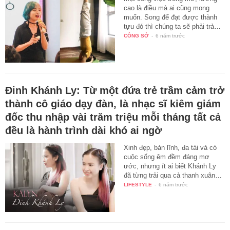
cao là điều mà ai cũng mong
muốn. Song để đạt được thành
tựu đó thì chúng ta sẽ phải trả…
CÔNG SỞ
-
6 năm trước
Đinh Khánh Ly: Từ một đứa trẻ trầm cảm trở
thành cô giáo dạy đàn, là nhạc sĩ kiêm giám
đốc thu nhập vài trăm triệu mỗi tháng tất cả
đều là hành trình dài khó ai ngờ
Xinh đẹp, bản lĩnh, đa tài và có
cuộc sống êm đềm đáng mơ
ước, nhưng ít ai biết Khánh Ly
đã từng trải qua cả thanh xuân…
LIFESTYLE
-
6 năm trước