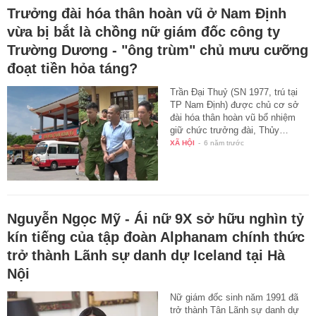
Trưởng đài hóa thân hoàn vũ ở Nam Định
vừa bị bắt là chồng nữ giám đốc công ty
Trường Dương - "ông trùm" chủ mưu cưỡng
đoạt tiền hỏa táng?
Trần Đại Thuỷ (SN 1977, trú tại
TP Nam Định) được chủ cơ sở
đài hóa thân hoàn vũ bổ nhiệm
giữ chức trưởng đài, Thủy…
XÃ HỘI
-
6 năm trước
Nguyễn Ngọc Mỹ - Ái nữ 9X sở hữu nghìn tỷ
kín tiếng của tập đoàn Alphanam chính thức
trở thành Lãnh sự danh dự Iceland tại Hà
Nội
Nữ giám đốc sinh năm 1991 đã
trở thành Tân Lãnh sự danh dự