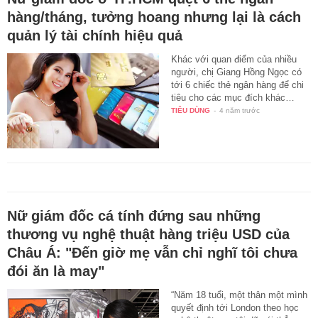
hàng/tháng, tưởng hoang nhưng lại là cách
quản lý tài chính hiệu quả
Khác với quan điểm của nhiều
người, chị Giang Hồng Ngọc có
tới 6 chiếc thẻ ngân hàng để chi
tiêu cho các mục đích khác…
TIÊU DÙNG
-
4 năm trước
Nữ giám đốc cá tính đứng sau những
thương vụ nghệ thuật hàng triệu USD của
Châu Á: "Đến giờ mẹ vẫn chỉ nghĩ tôi chưa
đói ăn là may"
“Năm 18 tuổi, một thân một mình
quyết định tới London theo học