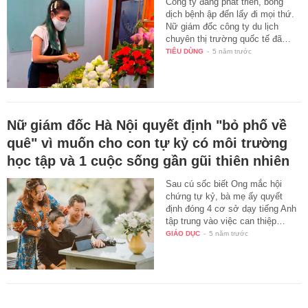
Công ty đang phát triển, bỗng
dịch bệnh ập đến lấy đi mọi thứ.
Nữ giám đốc công ty du lịch
chuyên thị trường quốc tế đã…
TIÊU DÙNG
-
5 năm trước
Nữ giám đốc Hà Nội quyết định "bỏ phố về
quê" vì muốn cho con tự kỷ có môi trường
học tập và 1 cuộc sống gần gũi thiên nhiên
Sau cú sốc biết Ong mắc hội
chứng tự kỷ, bà mẹ ấy quyết
định đóng 4 cơ sở dạy tiếng Anh
tập trung vào việc can thiệp…
GIÁO DỤC
-
5 năm trước