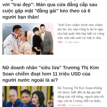
với "trai đẹp": Màn qua cửa đẳng cấp sau
cuộc gặp mặt "đằng gái" kéo theo cả 6
người bạn thân!
"Anh Sơn chăm mình như chăm
em bé, lúc nào cũng lo ăn lo ngủ,
rửa bát quét nhà hay bất cứ công
việc nào nếu anh có mặt ở nhà…
YÊU
-
5 năm trước
Nữ doanh nhân "siêu lừa" Trương Thị Kim
Soan chiếm đoạt hơn 11 triệu USD của
người nước ngoài là ai?
Bà Trương Thị Kim Soan không
chỉ được biết đến là đại gia bất
động sản nổi tiếng, người phụ nữ
này còn là 1 trong 189 cá nhân,…
XÃ HỘI
-
5 năm trước