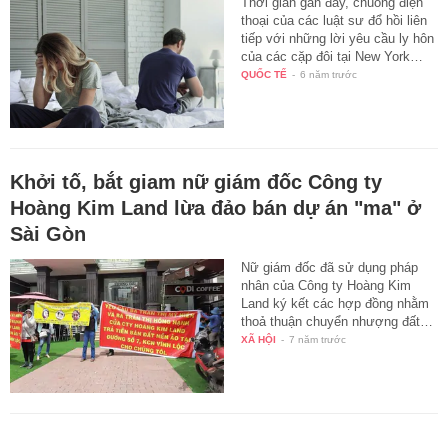
Thời gian gần đây, chuông điện
thoại của các luật sư đổ hồi liên
tiếp với những lời yêu cầu ly hôn
của các cặp đôi tại New York…
QUỐC TẾ
-
6 năm trước
Khởi tố, bắt giam nữ giám đốc Công ty
Hoàng Kim Land lừa đảo bán dự án "ma" ở
Sài Gòn
Nữ giám đốc đã sử dụng pháp
nhân của Công ty Hoàng Kim
Land ký kết các hợp đồng nhằm
thoả thuận chuyển nhượng đất…
XÃ HỘI
-
7 năm trước