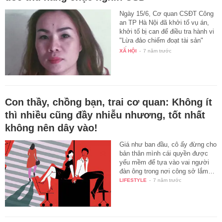
Ngày 15/6, Cơ quan CSĐT Công
an TP Hà Nội đã khởi tố vụ án,
khởi tố bị can để điều tra hành vi
"Lừa đảo chiếm đoạt tài sản"
đối…
XÃ HỘI
-
7 năm trước
Con thầy, chồng bạn, trai cơ quan: Không ít
thì nhiều cũng đầy nhiễu nhương, tốt nhất
không nên dây vào!
Giá như ban đầu, cô ấy đừng cho
bản thân mình cái quyền được
yếu mềm để tựa vào vai người
đàn ông trong nơi công sở lắm…
LIFESTYLE
-
7 năm trước