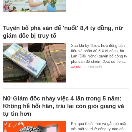
Tuyên bố phá sản để 'nuốt' 8,4 tỷ đồng, nữ
giám đốc bị truy tố
Sau khi ký được hợp đồng bán
tiêu và nhận đủ 8,4 tỷ đồng, bà
Lan (Đắk Nông) tuyên bố công ty
phá sản để chiếm đoạt số tiền…
XÃ HỘI
-
7 năm trước
Nữ Giám đốc nhảy việc 4 lần trong 5 năm:
Không hề hối hận, trái lại còn giỏi giang và
tự tin hơn
Khi quá thoải mái và gắn bó mãi
với một vị trí ở công ty nào đó