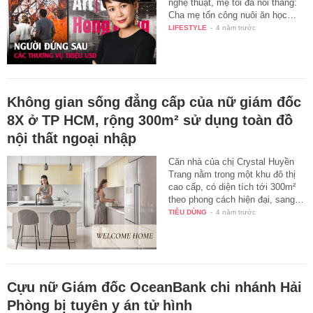
nghệ thuật, mẹ tôi đã nói thẳng:
Cha mẹ tốn công nuôi ăn học…
LIFESTYLE
-
4 năm trước
Không gian sống đẳng cấp của nữ giám đốc
8X ở TP HCM, rộng 300m² sử dụng toàn đồ
nội thất ngoại nhập
Căn nhà của chị Crystal Huyền
Trang nằm trong một khu đô thị
cao cấp, có diện tích tới 300m²
theo phong cách hiện đại, sang…
TIÊU DÙNG
-
4 năm trước
Cựu nữ Giám đốc OceanBank chi nhánh Hải
Phòng bị tuyên y án tử hình