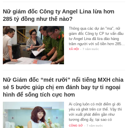
Nữ giám đốc Công ty Angel Lina lừa hơn
285 tỷ đồng như thế nào?
Thông qua các dự án "ma", nữ
giám đốc Công ty CP tư vấn đầu
tư Angel Lina đã lừa đảo hàng
trăm người với số tiền hơn 285…
XÃ HỘI
-
7 năm trước
Nữ Giám đốc “mét rưỡi” nổi tiếng MXH chia
sẻ 5 bước giúp chị em đánh bay tự ti ngoại
hình để sống tích cực hơn
Ai cũng luôn có một điểm gì đó
yêu và ghét trên cơ thể. Vậy thì
với xuất phát điểm gần như
tương đồng ấy, tại sao có
người…
CÔNG SỞ
-
7 năm trước