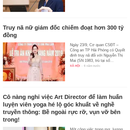
Truy nã nữ giám đốc chiếm đoạt hơn 300 tỷ
đồng
Ngày 23/9, Cơ quan CSĐT –
Công an TP Hải Phòng có Quyết
định truy nã đối với Nguyễn Thị
Mai (SN 1983, trú tại số…
XÃ HỘI
-
6 năm trước
Cô nàng nghỉ việc Art Director để làm huấn
luyện viên yoga hé lộ góc khuất về nghề
truyền thông: Bề ngoài rực rỡ, vụn vỡ bên
trong!
Một công việc trong mơ, lương