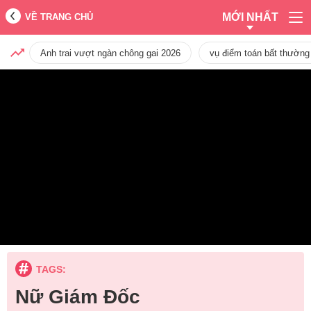
MỚI NHẤT
VỀ TRANG CHỦ
Anh trai vượt ngàn chông gai 2026
vụ điểm toán bất thường
TAGS:
Nữ Giám Đốc