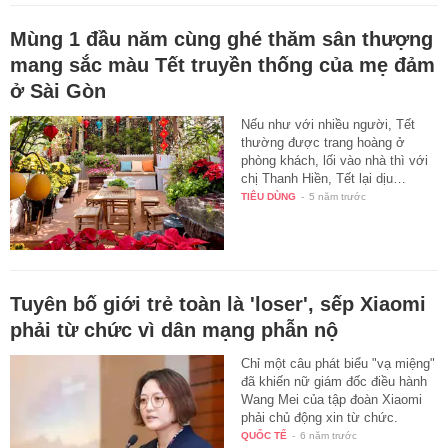
Mùng 1 đầu năm cùng ghé thăm sân thượng
mang sắc màu Tết truyền thống của mẹ đảm
ở Sài Gòn
Nếu như với nhiều người, Tết
thường được trang hoàng ở
phòng khách, lối vào nhà thì với
chị Thanh Hiền, Tết lại dịu…
TIÊU DÙNG
-
5 năm trước
Tuyên bố giới trẻ toàn là 'loser', sếp Xiaomi
phải từ chức vì dân mạng phẫn nộ
Chỉ một câu phát biểu "vạ miệng"
đã khiến nữ giám đốc điều hành
Wang Mei của tập đoàn Xiaomi
phải chủ động xin từ chức.
QUỐC TẾ
-
6 năm trước