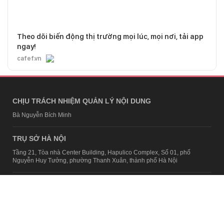
Theo dõi biến động thị trường mọi lúc, mọi nơi, tải app
ngay!
cafef.vn
CHỊU TRÁCH NHIỆM QUẢN LÝ NỘI DUNG
Bà Nguyễn Bích Minh
TRỤ SỞ HÀ NỘI
Tầng 21, Tòa nhà Center Building, Hapulico Complex, Số 01, phố
Nguyễn Huy Tưởng, phường Thanh Xuân, thành phố Hà Nội
Email:
contact@afamily.vn |
Điện thoại:
024 7309 5555, máy lẻ 62.370
VPĐD TẠI TP.HCM
Tầng 4, Tòa nhà 123, số 127 Võ Văn Tần, Phường Xuân Hòa, TPHCM