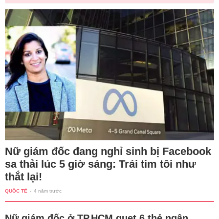
Nữ giám đốc đang nghỉ sinh bị Facebook
sa thải lúc 5 giờ sáng: Trái tim tôi như
thắt lại!
QUỐC TẾ
-
4 năm trước
Nữ giám đốc ở TP.HCM quẹt 6 thẻ ngân