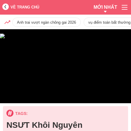
MỚI NHẤT
VỀ TRANG CHỦ
Anh trai vượt ngàn chông gai 2026
vụ điểm toán bất thường
TAGS:
NSƯT Khôi Nguyên