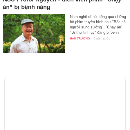
án” bị bệnh nặng
Nam nghệ sĩ nổi tiếng qua những
bộ phim truyền hình như "Bác cả
người sung sướng", "Chạy án",
"Bí thư tỉnh ủy" đang bị bệnh
ung…
HẬU TRƯỜNG
-
6 năm trước