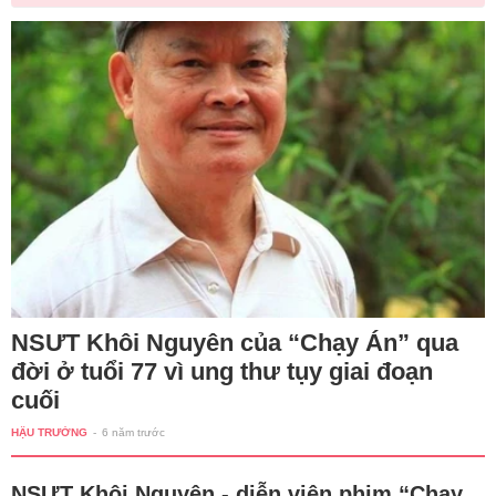
NSƯT Khôi Nguyên của “Chạy Án” qua
đời ở tuổi 77 vì ung thư tụy giai đoạn
cuối
HẬU TRƯỜNG
-
6 năm trước
NSƯT Khôi Nguyên - diễn viên phim “Chạy