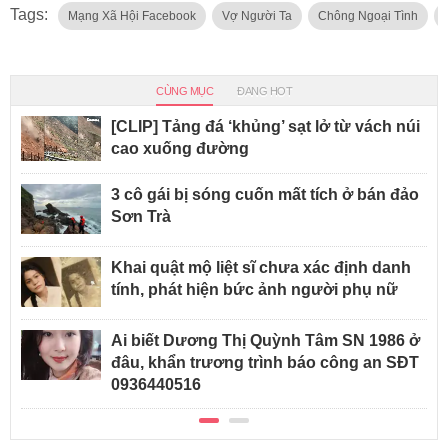
Tags:
Mạng Xã Hội Facebook
Vợ Người Ta
Chông Ngoại Tình
CÙNG MỤC
ĐANG HOT
[CLIP] Tảng đá ‘khủng’ sạt lở từ vách núi
cao xuống đường
3 cô gái bị sóng cuốn mất tích ở bán đảo
Sơn Trà
Khai quật mộ liệt sĩ chưa xác định danh
tính, phát hiện bức ảnh người phụ nữ
Ai biết Dương Thị Quỳnh Tâm SN 1986 ở
đâu, khẩn trương trình báo công an SĐT
0936440516