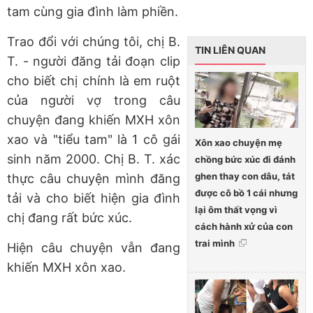
tam cùng gia đình làm phiền.
Trao đổi với chúng tôi, chị B.
TIN LIÊN QUAN
T. - người đăng tải đoạn clip
cho biết chị chính là em ruột
của người vợ trong câu
chuyện đang khiến MXH xôn
xao và "tiểu tam" là 1 cô gái
Xôn xao chuyện mẹ
sinh năm 2000. Chị B. T. xác
chồng bức xúc đi đánh
ghen thay con dâu, tát
thực câu chuyện mình đăng
được cô bồ 1 cái nhưng
tải và cho biết hiện gia đình
lại ôm thất vọng vì
chị đang rất bức xúc.
cách hành xử của con
trai mình
Hiện câu chuyện vẫn đang
khiến MXH xôn xao.