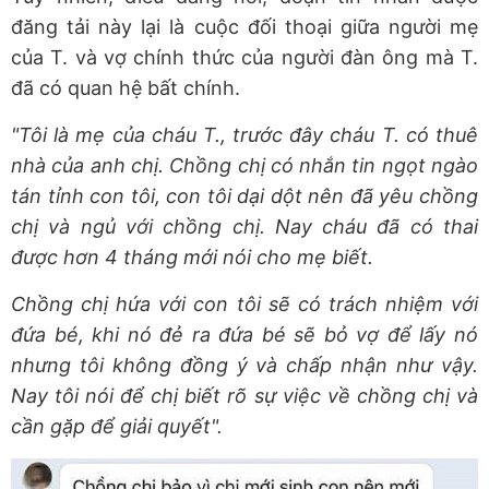
đăng tải này lại là cuộc đối thoại giữa người mẹ
của T. và vợ chính thức của người đàn ông mà T.
đã có quan hệ bất chính.
"Tôi là mẹ của cháu T., trước đây cháu T. có thuê
nhà của anh chị. Chồng chị có nhắn tin ngọt ngào
tán tỉnh con tôi, con tôi dại dột nên đã yêu chồng
chị và ngủ với chồng chị. Nay cháu đã có thai
được hơn 4 tháng mới nói cho mẹ biết.
Chồng chị hứa với con tôi sẽ có trách nhiệm với
đứa bé, khi nó đẻ ra đứa bé sẽ bỏ vợ để lấy nó
nhưng tôi không đồng ý và chấp nhận như vậy.
Nay tôi nói để chị biết rõ sự việc về chồng chị và
cần gặp để giải quyết".