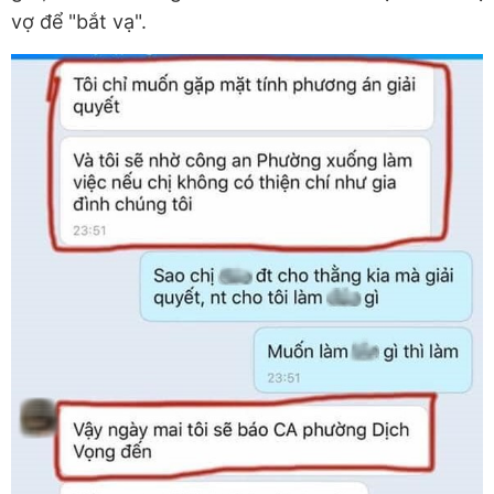
vợ để "bắt vạ".