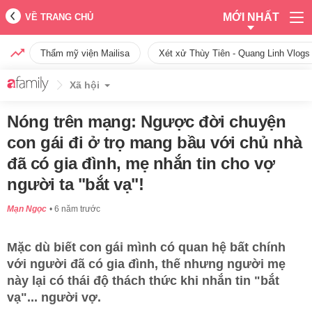
MỚI NHẤT
VỀ TRANG CHỦ
Thẩm mỹ viện Mailisa
Xét xử Thùy Tiên - Quang Linh Vlogs
Xã hội
Nóng trên mạng: Ngược đời chuyện
con gái đi ở trọ mang bầu với chủ nhà
đã có gia đình, mẹ nhắn tin cho vợ
người ta "bắt vạ"!
Mạn Ngọc
6 năm trước
Mặc dù biết con gái mình có quan hệ bất chính
với người đã có gia đình, thế nhưng người mẹ
này lại có thái độ thách thức khi nhắn tin "bắt
vạ"... người vợ.