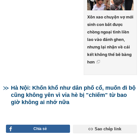
Xôn xao chuyện vợ mới
sinh con bắt được
chồng ngoại tình liền
lao vào đánh ghen,
nhưng lại nhận về cái
kết không thể bẽ bàng
hơn
Hà Nội: Khốn khổ như dân phố cổ, muốn đi bộ
cũng không yên vì vỉa hè bị "chiếm" từ bao
giờ không ai nhớ nữa
Chia sẻ
Sao chép link