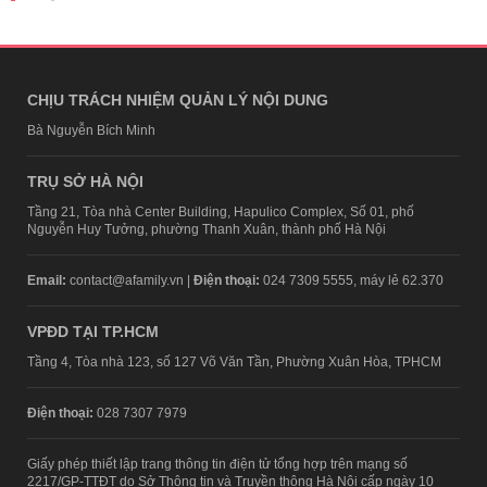
CHỊU TRÁCH NHIỆM QUẢN LÝ NỘI DUNG
Bà Nguyễn Bích Minh
TRỤ SỞ HÀ NỘI
Tầng 21, Tòa nhà Center Building, Hapulico Complex, Số 01, phố
Nguyễn Huy Tưởng, phường Thanh Xuân, thành phố Hà Nội
Email:
contact@afamily.vn |
Điện thoại:
024 7309 5555, máy lẻ 62.370
VPĐD TẠI TP.HCM
Tầng 4, Tòa nhà 123, số 127 Võ Văn Tần, Phường Xuân Hòa, TPHCM
Điện thoại:
028 7307 7979
Giấy phép thiết lập trang thông tin điện tử tổng hợp trên mạng số
2217/GP-TTĐT do Sở Thông tin và Truyền thông Hà Nội cấp ngày 10