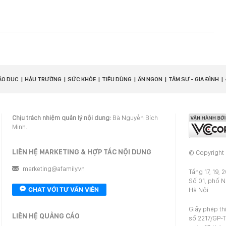
ÁO DỤC
HẬU TRƯỜNG
SỨC KHỎE
TIÊU DÙNG
ĂN NGON
TÂM SỰ - GIA ĐÌNH
Chịu trách nhiệm quản lý nội dung:
Bà Nguyễn Bích
Minh.
LIÊN HỆ MARKETING & HỢP TÁC NỘI DUNG
© Copyright
marketing@afamily.vn
Tầng 17, 19, 
Số 01, phố 
CHAT VỚI TƯ VẤN VIÊN
Hà Nội
Giấy phép th
LIÊN HỆ QUẢNG CÁO
số 2217/GP-T