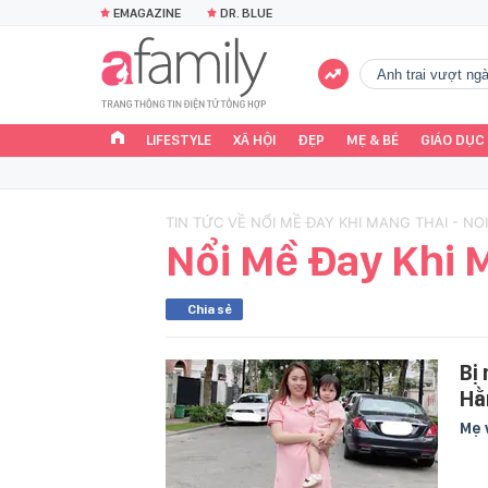
EMAGAZINE
DR. BLUE
Anh trai vượt n
LIFESTYLE
XÃ HỘI
ĐẸP
MẸ & BÉ
GIÁO DỤC
TIN TỨC VỀ NỔI MỀ ĐAY KHI MANG THAI - NO
Nổi Mề Đay Khi 
Chia sẻ
Bị
Hằ
Mẹ 