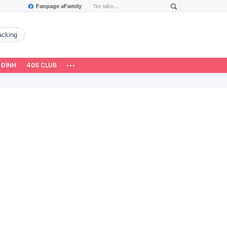
Fanpage aFamily
hacking
 ĐÌNH
40S CLUB