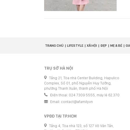
TRANG CHỦ
LIFESTYLE
XÃ HỘI
ĐẸP
MẸ & BÉ
GI
TRỤ SỞ HÀ NỘI
Tầng 21, Tòa nhà Center Building, Hapulico
Complex, Số 01, phố Nguyễn Huy Tưởng,
phường Thanh Xuân, thành phố Hà Nội
Điện thoại: 024 7309 5555, máy lẻ 62.370
Email:
contact@afamily.vn
VPĐD TẠI TP.HCM
Tầng 4, Tòa nhà 123, số 127 Võ Văn Tần,