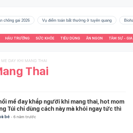
gàn chông gai 2026
vụ điểm toán bất thường ở tuyên quang
Bio
HẬU TRƯỜNG
SỨC KHỎE
TIÊU DÙNG
ĂN NGON
TÂM SỰ - GIA
I ME DAY KHI MANG THAI
Mang Thai
 nổi mề đay khắp người khi mang thai, hot mom
ng Túi chỉ dùng cách này mà khỏi ngay tức thì
và bé
-
6 năm trước