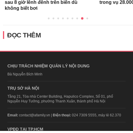
sau 8 giờ lênh đênh trên biển dù
trong vụ 28.00
không biết bơi
ĐỌC THÊM
CHỊU TRÁCH NHIỆM QUẢN LÝ NỘI DUNG
Bà Nguyễn Bích Minh
TRỤ SỞ HÀ NỘI
Tầng 21, Tòa nhà Center Building, Hapulico Complex, Số 01, phố
Nguyễn Huy Tưởng, phường Thanh Xuân, thành phố Hà Nội
Email:
contact@afamily.vn |
Điện thoại:
024 7309 5555, máy lẻ 62.370
VPĐD TẠI TP.HCM