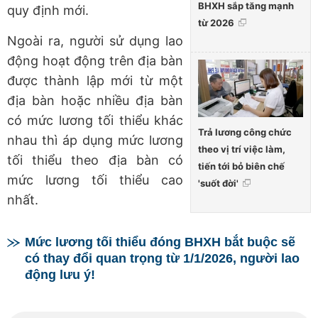
BHXH sắp tăng mạnh
quy định mới.
từ 2026
Ngoài ra, người sử dụng lao
động hoạt động trên địa bàn
được thành lập mới từ một
địa bàn hoặc nhiều địa bàn
có mức lương tối thiểu khác
Trả lương công chức
nhau thì áp dụng mức lương
theo vị trí việc làm,
tối thiểu theo địa bàn có
tiến tới bỏ biên chế
mức lương tối thiểu cao
'suốt đời'
nhất.
Mức lương tối thiểu đóng BHXH bắt buộc sẽ
có thay đổi quan trọng từ 1/1/2026, người lao
động lưu ý!