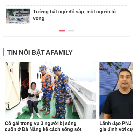
Tường bất ngờ đổ sập, một người tử
vong
TIN NỔI BẬT AFAMILY
Cô gái trong vụ 3 người bị sóng
Lãnh đạo PNJ n
cuốn ở Đà Nẵng kể cách sống sót
gia đình với c