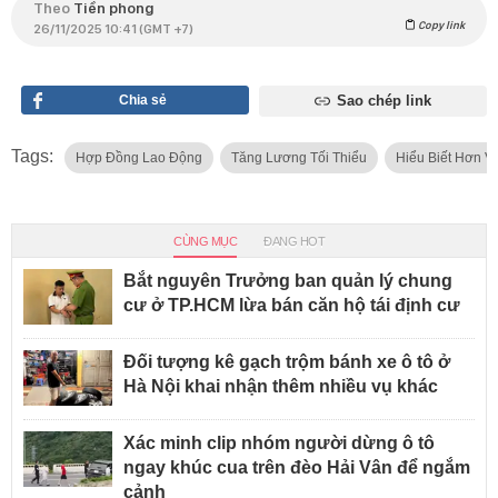
Theo
Tiền phong
Copy link
26/11/2025 10:41 (GMT +7)
Chia sẻ
Sao chép link
Tags:
Hợp Đồng Lao Động
Tăng Lương Tối Thiểu
Hiểu Biết Hơn 
CÙNG MỤC
ĐANG HOT
Bắt nguyên Trưởng ban quản lý chung
cư ở TP.HCM lừa bán căn hộ tái định cư
Đối tượng kê gạch trộm bánh xe ô tô ở
Hà Nội khai nhận thêm nhiều vụ khác
Xác minh clip nhóm người dừng ô tô
ngay khúc cua trên đèo Hải Vân để ngắm
cảnh