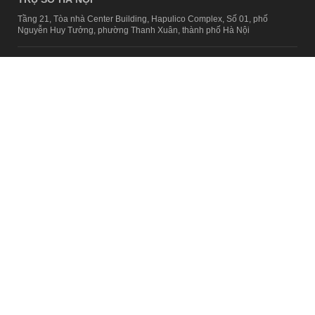
Tầng 21, Tòa nhà Center Building, Hapulico Complex, Số 01, phố
Nguyễn Huy Tưởng, phường Thanh Xuân, thành phố Hà Nội
Email:
contact@afamily.vn |
Điện thoại:
024 7309 5555, máy lẻ 62.370
VPĐD TẠI TP.HCM
Tầng 4, Tòa nhà 123, số 127 Võ Văn Tần, Phường Xuân Hòa, TPHCM
Điện thoại:
028 7307 7979
Giấy phép thiết lập trang thông tin điện tử tổng hợp trên mạng số
2217/GP-TTĐT do Sở Thông tin và Truyền thông Hà Nội cấp ngày 10
tháng 4 năm 2019
© Copyright 2008 - 2024 – Công ty Cổ phần VCCorp
Chính sách bảo mật
Fanpage aFamily