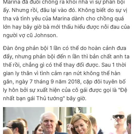
Marina đã đuổi chồng ra khỏi nhà vì sự phản bội
ấy. Nhưng rồi, đâu lại vào đó. Không biết do sự vị
tha và tình yêu của Marina dành cho chồng quá
lớn hay bây giờ bà mới thấu hiểu được nỗi đau của
người vợ cũ Johnson.
Đàn ông phản bội 1 lần có thể do hoàn cảnh đưa
đẩy, nhưng phản bội đến n lần thì bản chất anh ta
thế rồi, chẳng gì có thể thay đổi được. Sau 1 thời
gian ly thân vì tình cảm rạn nứt không thể hàn
gắn, ngày 7 tháng 9 năm 2018, cặp đôi tuyên bố
ly hôn bởi sự xuất hiện của cô gái được gọi là "Đệ
nhất bạn gái Thủ tướng" bây giờ.