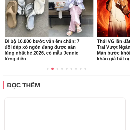
Đi bộ 10.000 bước vẫn êm chân: 7
Thái VG lần đầ
đôi dép xỏ ngón đang được săn
Trai Vượt Ngà
lùng nhất hè 2026, có mẫu Jennie
Màn bước khỏi
từng diện
khán giả bất n
ĐỌC THÊM