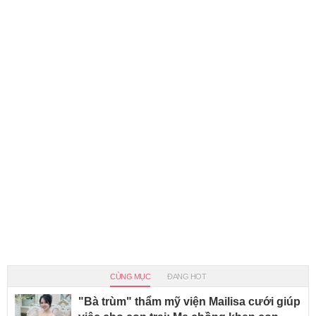
CÙNG MỤC
ĐANG HOT
"Bà trùm" thẩm mỹ viện Mailisa cưới giúp