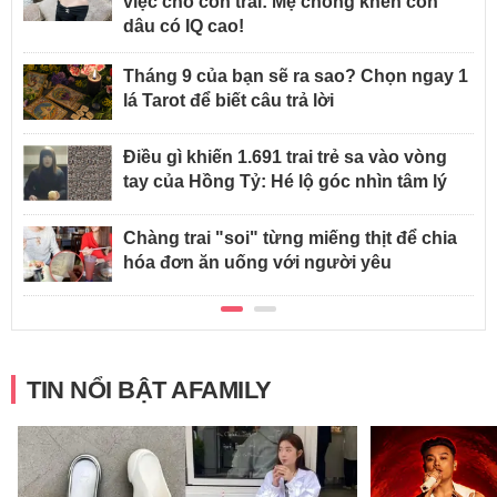
việc cho con trai: Mẹ chồng khen con
dâu có IQ cao!
Tháng 9 của bạn sẽ ra sao? Chọn ngay 1
lá Tarot để biết câu trả lời
Điều gì khiến 1.691 trai trẻ sa vào vòng
tay của Hồng Tỷ: Hé lộ góc nhìn tâm lý
Chàng trai "soi" từng miếng thịt để chia
hóa đơn ăn uống với người yêu
TIN NỔI BẬT AFAMILY