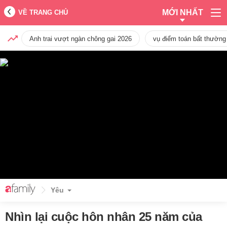
MỚI NHẤT
VỀ TRANG CHỦ
Anh trai vượt ngàn chông gai 2026
vụ điểm toán bất thường
Yêu
Nhìn lại cuộc hôn nhân 25 năm của