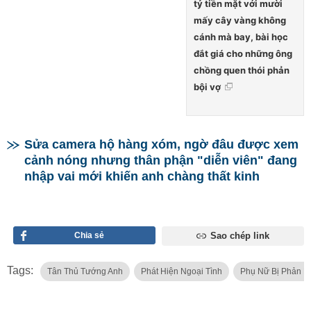
tỷ tiền mặt với mười
mấy cây vàng không
cánh mà bay, bài học
đắt giá cho những ông
chồng quen thói phản
bội vợ
Sửa camera hộ hàng xóm, ngờ đâu được xem
cảnh nóng nhưng thân phận "diễn viên" đang
nhập vai mới khiến anh chàng thất kinh
Chia sẻ
Sao chép link
Tags:
Tân Thủ Tướng Anh
Phát Hiện Ngoại Tình
Phụ Nữ Bị Phản B