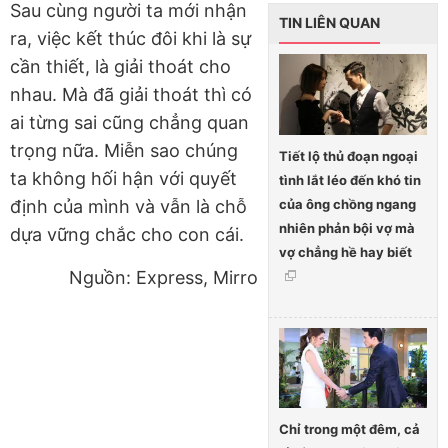
Sau cùng người ta mới nhận
TIN LIÊN QUAN
ra, việc kết thúc đôi khi là sự
cần thiết, là giải thoát cho
nhau. Mà đã giải thoát thì có
ai từng sai cũng chẳng quan
trọng nữa. Miễn sao chúng
Tiết lộ thủ đoạn ngoại
ta không hối hận với quyết
tình lắt léo đến khó tin
của ông chồng ngang
định của mình và vẫn là chỗ
nhiên phản bội vợ mà
dựa vững chắc cho con cái.
vợ chẳng hề hay biết
Nguồn: Express, Mirro
Chỉ trong một đêm, cả