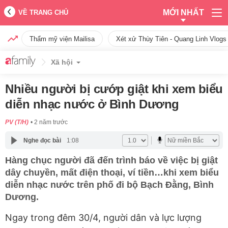
MỚI NHẤT
VỀ TRANG CHỦ
Thẩm mỹ viện Mailisa
Xét xử Thùy Tiên - Quang Linh Vlogs
Xã hội
Nhiều người bị cướp giật khi xem biểu
diễn nhạc nước ở Bình Dương
PV (T/H)
2 năm trước
Nghe đọc bài
1:08
Hàng chục người đã đến trình báo về việc bị giật
dây chuyền, mất điện thoại, ví tiền…khi xem biểu
diễn nhạc nước trên phố đi bộ Bạch Đằng, Bình
Dương.
Ngay trong đêm 30/4, người dân và lực lượng