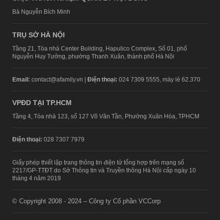
Bà Nguyễn Bích Minh
TRỤ SỞ HÀ NỘI
Tầng 21, Tòa nhà Center Building, Hapulico Complex, Số 01, phố
Nguyễn Huy Tưởng, phường Thanh Xuân, thành phố Hà Nội
Email:
contact@afamily.vn |
Điện thoại:
024 7309 5555, máy lẻ 62.370
VPĐD TẠI TP.HCM
Tầng 4, Tòa nhà 123, số 127 Võ Văn Tần, Phường Xuân Hòa, TPHCM
Điện thoại:
028 7307 7979
Giấy phép thiết lập trang thông tin điện tử tổng hợp trên mạng số
2217/GP-TTĐT do Sở Thông tin và Truyền thông Hà Nội cấp ngày 10
tháng 4 năm 2019
© Copyright 2008 - 2024 – Công ty Cổ phần VCCorp