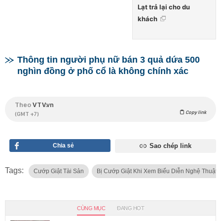
Lạt trả lại cho du
khách
Thông tin người phụ nữ bán 3 quả dứa 500
nghìn đồng ở phố cổ là không chính xác
Theo
VTV.vn
Copy link
(GMT +7)
Chia sẻ
Sao chép link
Tags:
Cướp Giật Tài Sản
Bị Cướp Giật Khi Xem Biểu Diễn Nghệ Thuật
CÙNG MỤC
ĐANG HOT