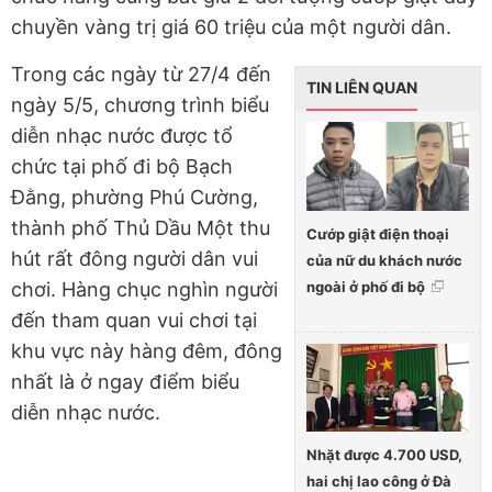
chuyền vàng trị giá 60 triệu của một người dân.
Trong các ngày từ 27/4 đến
TIN LIÊN QUAN
ngày 5/5, chương trình biểu
diễn nhạc nước được tổ
chức tại phố đi bộ Bạch
Đằng, phường Phú Cường,
thành phố Thủ Dầu Một thu
Cướp giật điện thoại
hút rất đông người dân vui
của nữ du khách nước
ngoài ở phố đi bộ
chơi. Hàng chục nghìn người
đến tham quan vui chơi tại
khu vực này hàng đêm, đông
nhất là ở ngay điểm biểu
diễn nhạc nước.
Nhặt được 4.700 USD,
hai chị lao công ở Đà