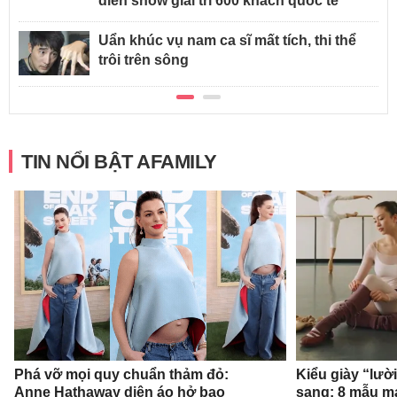
diễn show giải trí 600 khách quốc tế
Uẩn khúc vụ nam ca sĩ mất tích, thi thể
trôi trên sông
TIN NỔI BẬT AFAMILY
Phá vỡ mọi quy chuẩn thảm đỏ:
Kiểu giày “lườ
Anne Hathaway diện áo hở bạo
sang: 8 mẫu ma