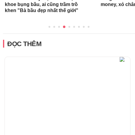
khoe bụng bầu, ai cũng trầm trồ
money, xỏ chân 
khen "Bà bầu đẹp nhất thế giới"
ĐỌC THÊM