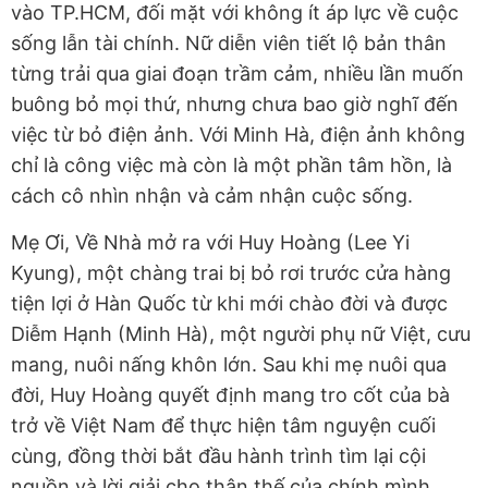
vào TP.HCM, đối mặt với không ít áp lực về cuộc
sống lẫn tài chính. Nữ diễn viên tiết lộ bản thân
từng trải qua giai đoạn trầm cảm, nhiều lần muốn
buông bỏ mọi thứ, nhưng chưa bao giờ nghĩ đến
việc từ bỏ điện ảnh. Với Minh Hà, điện ảnh không
chỉ là công việc mà còn là một phần tâm hồn, là
cách cô nhìn nhận và cảm nhận cuộc sống.
Mẹ Ơi, Về Nhà mở ra với Huy Hoàng (Lee Yi
Kyung), một chàng trai bị bỏ rơi trước cửa hàng
tiện lợi ở Hàn Quốc từ khi mới chào đời và được
Diễm Hạnh (Minh Hà), một người phụ nữ Việt, cưu
mang, nuôi nấng khôn lớn. Sau khi mẹ nuôi qua
đời, Huy Hoàng quyết định mang tro cốt của bà
trở về Việt Nam để thực hiện tâm nguyện cuối
cùng, đồng thời bắt đầu hành trình tìm lại cội
nguồn và lời giải cho thân thế của chính mình.