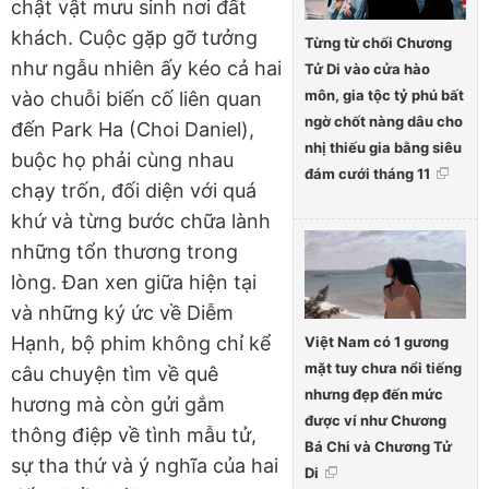
chật vật mưu sinh nơi đất
khách. Cuộc gặp gỡ tưởng
Từng từ chối Chương
như ngẫu nhiên ấy kéo cả hai
Tử Di vào cửa hào
môn, gia tộc tỷ phú bất
vào chuỗi biến cố liên quan
ngờ chốt nàng dâu cho
đến Park Ha (Choi Daniel),
nhị thiếu gia bằng siêu
buộc họ phải cùng nhau
đám cưới tháng 11
chạy trốn, đối diện với quá
khứ và từng bước chữa lành
những tổn thương trong
lòng. Đan xen giữa hiện tại
và những ký ức về Diễm
Hạnh, bộ phim không chỉ kể
Việt Nam có 1 gương
mặt tuy chưa nổi tiếng
câu chuyện tìm về quê
nhưng đẹp đến mức
hương mà còn gửi gắm
được ví như Chương
thông điệp về tình mẫu tử,
Bá Chi và Chương Tử
sự tha thứ và ý nghĩa của hai
Di