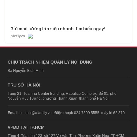
Gửi mail lượng lớn siêu nhanh, tìm hiểu ngay!
bizfly.vn
CHỊU TRÁCH NHIỆM QUẢN LÝ NỘI DUNG
Bà Nguyễn Bích Minh
TRỤ SỞ HÀ NỘI
Tầng 21, Tòa nhà Center Building, Hapulico Complex, Số 01, phố
Nguyễn Huy Tưởng, phường Thanh Xuân, thành phố Hà Nội
Email:
contact@afamily.vn |
Điện thoại:
024 7309 5555, máy lẻ 62.370
VPĐD TẠI TP.HCM
Tầng 4, Tòa nhà 123, số 127 Võ Văn Tần, Phường Xuân Hòa, TPHCM