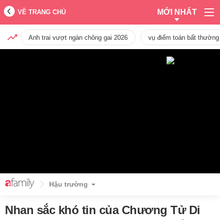
MỚI NHẤT
VỀ TRANG CHỦ
Anh trai vượt ngàn chông gai 2026
vụ điểm toán bất thường
Hậu trường
Nhan sắc khó tin của Chương Tử Di