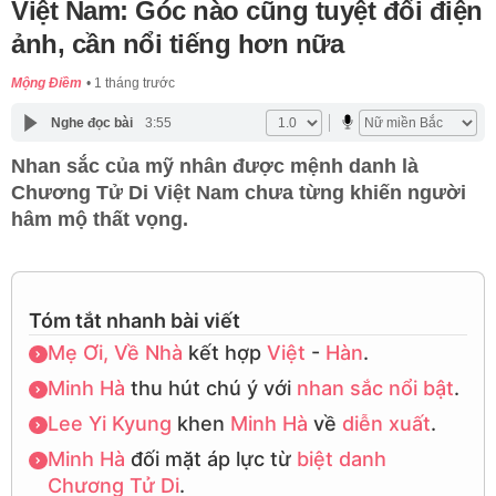
Việt Nam: Góc nào cũng tuyệt đối điện
ảnh, cần nổi tiếng hơn nữa
Mộng Điềm
1 tháng trước
Nghe đọc bài
3:55
Nhan sắc của mỹ nhân được mệnh danh là
Chương Tử Di Việt Nam chưa từng khiến người
hâm mộ thất vọng.
Tóm tắt nhanh bài viết
Mẹ Ơi, Về Nhà
kết hợp
Việt
-
Hàn
.
Minh Hà
thu hút chú ý với
nhan sắc
nổi bật
.
Lee Yi Kyung
khen
Minh Hà
về
diễn xuất
.
Minh Hà
đối mặt áp lực từ
biệt danh
Chương Tử Di
.