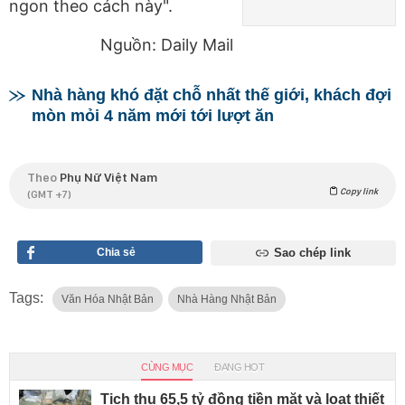
ngon theo cách này".
Nguồn: Daily Mail
Nhà hàng khó đặt chỗ nhất thế giới, khách đợi
mòn mỏi 4 năm mới tới lượt ăn
Theo
Phụ Nữ Việt Nam
Copy link
(GMT +7)
Chia sẻ
Sao chép link
Tags:
Văn Hóa Nhật Bản
Nhà Hàng Nhật Bản
CÙNG MỤC
ĐANG HOT
Tịch thu 65,5 tỷ đồng tiền mặt và loạt thiết