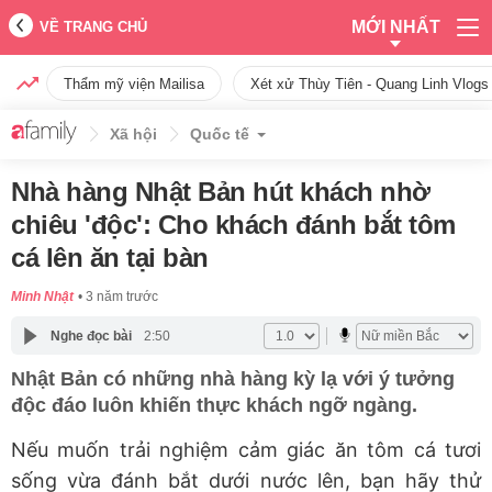
MỚI NHẤT
VỀ TRANG CHỦ
Thẩm mỹ viện Mailisa
Xét xử Thùy Tiên - Quang Linh Vlogs
Xã hội
Quốc tế
Nhà hàng Nhật Bản hút khách nhờ
chiêu 'độc': Cho khách đánh bắt tôm
cá lên ăn tại bàn
Minh Nhật
3 năm trước
Nghe đọc bài
2:50
Nhật Bản có những nhà hàng kỳ lạ với ý tưởng
độc đáo luôn khiến thực khách ngỡ ngàng.
Nếu muốn trải nghiệm cảm giác ăn tôm cá tươi
sống vừa đánh bắt dưới nước lên, bạn hãy thử