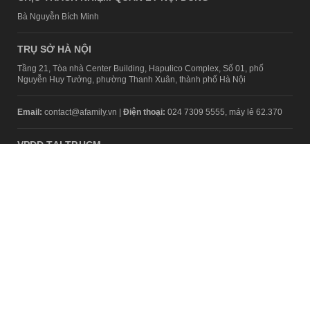
Bà Nguyễn Bích Minh
TRỤ SỞ HÀ NỘI
Tầng 21, Tòa nhà Center Building, Hapulico Complex, Số 01, phố
Nguyễn Huy Tưởng, phường Thanh Xuân, thành phố Hà Nội
Email:
contact@afamily.vn |
Điện thoại:
024 7309 5555, máy lẻ 62.370
VPĐD TẠI TP.HCM
Tầng 4, Tòa nhà 123, số 127 Võ Văn Tần, Phường Xuân Hòa, TPHCM
Điện thoại:
028 7307 7979
Giấy phép thiết lập trang thông tin điện tử tổng hợp trên mạng số
2217/GP-TTĐT do Sở Thông tin và Truyền thông Hà Nội cấp ngày 10
tháng 4 năm 2019
© Copyright 2008 - 2024 – Công ty Cổ phần VCCorp