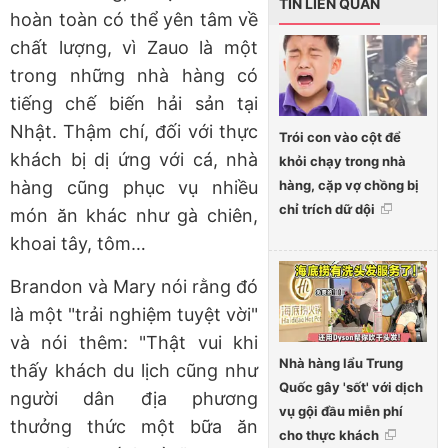
TIN LIÊN QUAN
hoàn toàn có thể yên tâm về
chất lượng, vì Zauo là một
trong những nhà hàng có
tiếng chế biến hải sản tại
Nhật. Thậm chí, đối với thực
Trói con vào cột để
khách bị dị ứng với cá, nhà
khỏi chạy trong nhà
hàng, cặp vợ chồng bị
hàng cũng phục vụ nhiều
chỉ trích dữ dội
món ăn khác như gà chiên,
khoai tây, tôm…
Brandon và Mary nói rằng đó
là một "trải nghiệm tuyệt vời"
và nói thêm: "Thật vui khi
Nhà hàng lẩu Trung
thấy khách du lịch cũng như
Quốc gây 'sốt' với dịch
người dân địa phương
vụ gội đầu miễn phí
thưởng thức một bữa ăn
cho thực khách