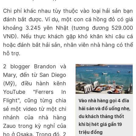
Chi phí khác nhau tùy thuộc vào loại hải sản bạn
đánh bắt được. Ví dụ, một con cá hồng đỏ có giá
khoảng 3.245 yên Nhật (tương đương 529.000
VNĐ). Nếu thực khách gặp khó khăn khi câu cá
hoặc đánh bắt hải sản, nhân viên nhà hàng có thể
hỗ trợ.
2 blogger Brandon và
Mary, đến từ San Diego
(Mỹ), điều hành kênh
YouTube "Ferrers In
Flight", cũng từng chia
Vào nhà hàng gọi 4 đĩa
sẻ một video từ một chi
hải sản và đồ uống nhẹ,
du khách thảng thốt
nhánh của nhà hàng
khi bị hét giá gần 19
Zauo trong kỳ nghỉ của
triệu đồng
họ ở Osaka. Trong đó, 2