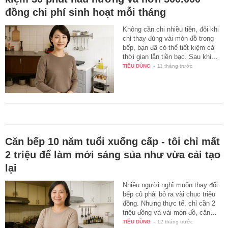
đồng chi phí sinh hoạt mỗi tháng
Không cần chi nhiều tiền, đôi khi
chỉ thay đúng vài món đồ trong
bếp, bạn đã có thể tiết kiệm cả
thời gian lẫn tiền bạc. Sau khi…
TIÊU DÙNG
-
11 tháng trước
Căn bếp 10 năm tuổi xuống cấp - tôi chỉ mất
2 triệu để làm mới sáng sủa như vừa cải tạo
lại
Nhiều người nghĩ muốn thay đổi
bếp cũ phải bỏ ra vài chục triệu
đồng. Nhưng thực tế, chỉ cần 2
triệu đồng và vài món đồ, căn…
TIÊU DÙNG
-
12 tháng trước