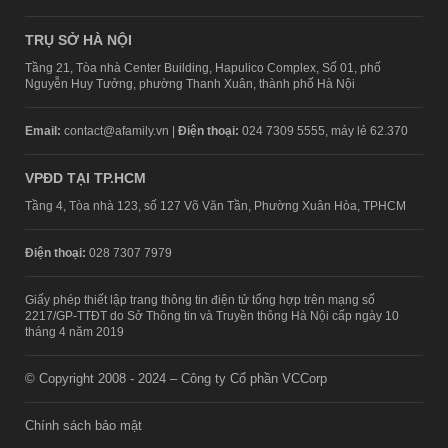
TRỤ SỞ HÀ NỘI
Tầng 21, Tòa nhà Center Building, Hapulico Complex, Số 01, phố
Nguyễn Huy Tưởng, phường Thanh Xuân, thành phố Hà Nội
Email:
contact@afamily.vn |
Điện thoại:
024 7309 5555, máy lẻ 62.370
VPĐD TẠI TP.HCM
Tầng 4, Tòa nhà 123, số 127 Võ Văn Tần, Phường Xuân Hòa, TPHCM
Điện thoại:
028 7307 7979
Giấy phép thiết lập trang thông tin điện tử tổng hợp trên mạng số
2217/GP-TTĐT do Sở Thông tin và Truyền thông Hà Nội cấp ngày 10
tháng 4 năm 2019
© Copyright 2008 - 2024 – Công ty Cổ phần VCCorp
Chính sách bảo mật