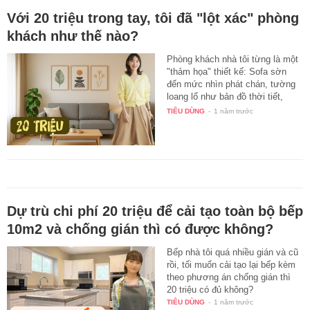
Với 20 triệu trong tay, tôi đã "lột xác" phòng
khách như thế nào?
Phòng khách nhà tôi từng là một
"thảm họa" thiết kế: Sofa sờn
đến mức nhìn phát chán, tường
loang lổ như bản đồ thời tiết,
đèn…
TIÊU DÙNG
-
1 năm trước
Dự trù chi phí 20 triệu để cải tạo toàn bộ bếp
10m2 và chống gián thì có được không?
Bếp nhà tôi quá nhiều gián và cũ
rồi, tối muốn cải tạo lại bếp kèm
theo phương án chống gián thì
20 triệu có đủ không?
TIÊU DÙNG
-
1 năm trước