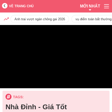
MỚI NHẤT
VỀ TRANG CHỦ
Anh trai vượt ngàn chông gai 2026
vụ điểm toán bất thường
TAGS:
Nhà Đỉnh - Giá Tốt