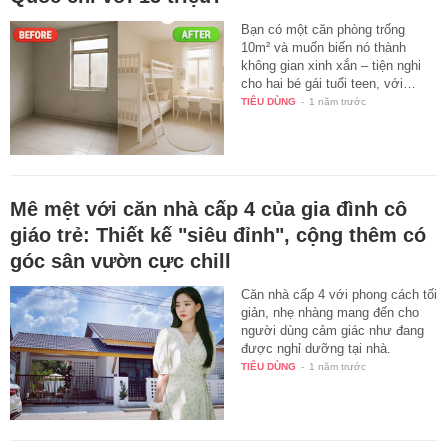
Bạn có một căn phòng trống
10m² và muốn biến nó thành
không gian xinh xắn – tiện nghi
cho hai bé gái tuổi teen, với…
TIÊU DÙNG
-
1 năm trước
Mê mệt với căn nhà cấp 4 của gia đình cô
giáo trẻ: Thiết kế "siêu đỉnh", cộng thêm có
góc sân vườn cực chill
Căn nhà cấp 4 với phong cách tối
giản, nhẹ nhàng mang đến cho
người dùng cảm giác như đang
được nghỉ dưỡng tại nhà.
TIÊU DÙNG
-
1 năm trước