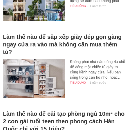
dựng sẽ đảm bảo không phát…
TIÊU DÙNG
-
1 năm trước
Làm thế nào để sắp xếp giày dép gọn gàng
ngay cửa ra vào mà không cần mua thêm
tủ?
Không phải nhà nào cũng đủ chỗ
để đóng một chiếc tủ giày to
cồng kềnh ngay cửa. Nếu bạn
sống trong căn hộ nhỏ, hoặc…
TIÊU DÙNG
-
1 năm trước
Làm thế nào để cải tạo phòng ngủ 10m² cho
2 con gái tuổi teen theo phong cách Hàn
Quốc chỉ với 15 triệu?