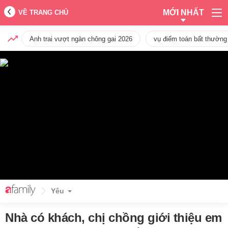
MỚI NHẤT
VỀ TRANG CHỦ
Anh trai vượt ngàn chông gai 2026
vụ điểm toán bất thường
Yêu
Nhà có khách, chị chồng giới thiệu em