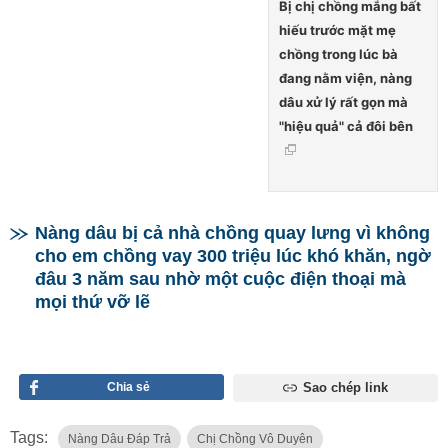
Bị chị chồng mắng bất
hiếu trước mặt mẹ
chồng trong lúc bà
đang nằm viện, nàng
dâu xử lý rất gọn mà
"hiệu quả" cả đôi bên
Nàng dâu bị cả nhà chồng quay lưng vì không
cho em chồng vay 300 triệu lúc khó khăn, ngờ
đâu 3 năm sau nhờ một cuộc điện thoại mà
mọi thứ vỡ lẽ
Chia sẻ
Sao chép link
Tags:
Nàng Dâu Đáp Trả
Chị Chồng Vô Duyên