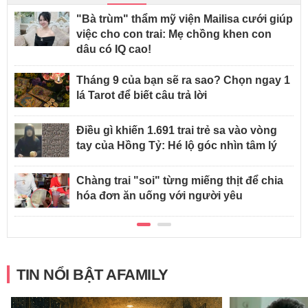
"Bà trùm" thẩm mỹ viện Mailisa cưới giúp
việc cho con trai: Mẹ chồng khen con
dâu có IQ cao!
Tháng 9 của bạn sẽ ra sao? Chọn ngay 1
lá Tarot để biết câu trả lời
Điều gì khiến 1.691 trai trẻ sa vào vòng
tay của Hồng Tỷ: Hé lộ góc nhìn tâm lý
Chàng trai "soi" từng miếng thịt để chia
hóa đơn ăn uống với người yêu
TIN NỔI BẬT AFAMILY