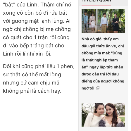
"bật" của Linh. Thậm chí nói
xong cô còn bỏ đi rửa bát
với gương mặt lạnh lùng. Ai
ngờ chị chồng bị mẹ chồng
cô quát cho 1 trận rồi cùng
Nhà có giỗ, thấy em
đi vào bếp tráng bát cho
dâu gói thức ăn về, chị
chồng mỉa mai: "Đúng
Linh rồi lí nhí xin lỗi.
là thất nghiệp tham
Đôi khi cũng phải liều 1 phen,
ăn", ngay lập tức nhận
sự thật có thể mất lòng
được câu trả lời đau
điếng của người không
nhưng cứ cam chịu mãi
ngờ tới
không phải là cách hay.