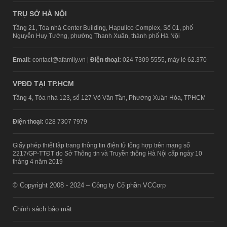
TRỤ SỞ HÀ NỘI
Tầng 21, Tòa nhà Center Building, Hapulico Complex, Số 01, phố
Nguyễn Huy Tưởng, phường Thanh Xuân, thành phố Hà Nội
Email:
contact@afamily.vn |
Điện thoại:
024 7309 5555, máy lẻ 62.370
VPĐD TẠI TP.HCM
Tầng 4, Tòa nhà 123, số 127 Võ Văn Tần, Phường Xuân Hòa, TPHCM
Điện thoại:
028 7307 7979
Giấy phép thiết lập trang thông tin điện tử tổng hợp trên mạng số
2217/GP-TTĐT do Sở Thông tin và Truyền thông Hà Nội cấp ngày 10
tháng 4 năm 2019
© Copyright 2008 - 2024 – Công ty Cổ phần VCCorp
Chính sách bảo mật