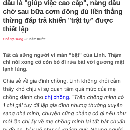
dâu là "giúp việc cao cấp", nàng dâu
chờ sau bữa cơm đông đủ liền thẳng
thừng đáp trả khiến "trật tự" được
thiết lập
Hoàng Dung
6 năm trước
Tất cả sững người vì màn "bật" của Linh. Thậm
chí nói xong cô còn bỏ đi rửa bát với gương mặt
lạnh lùng.
Chia sẻ về gia đình chồng, Linh không khỏi cảm
thấy khó chịu vì sự quan tâm quá mức của mẹ
chồng dành cho
chị chồng
.
“Trên chồng mình có
1 chị gái tuy đã lập gia đình nhưng thường xuyên
sang nhà mình, chuyện cũng chẳng có gì nếu như
mỗi lần chị ấy về mẹ chồng mình lại tất bật chuẩn
bị đồ ăn, bày vẽ như có khách quý. Nhưng người