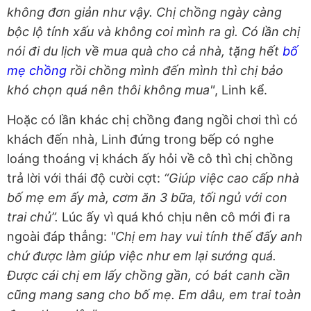
không đơn giản như vậy. Chị chồng ngày càng
bộc lộ tính xấu và không coi mình ra gì. Có lần chị
nói đi du lịch về mua quà cho cả nhà, tặng hết
bố
mẹ chồng
rồi chồng mình đến mình thì chị bảo
khó chọn quá nên thôi không mua"
, Linh kể.
Hoặc có lần khác chị chồng đang ngồi chơi thì có
khách đến nhà, Linh đứng trong bếp có nghe
loáng thoáng vị khách ấy hỏi về cô thì chị chồng
trả lời với thái độ cười cợt:
“Giúp việc cao cấp nhà
bố mẹ em ấy mà, cơm ăn 3 bữa, tối ngủ với con
trai chủ”.
Lúc ấy vì quá khó chịu nên cô mới đi ra
ngoài đáp thẳng:
"Chị em hay vui tính thế đấy anh
chứ được làm giúp việc như em lại sướng quá.
Được cái chị em lấy chồng gần, có bát canh cần
cũng mang sang cho bố mẹ. Em dâu, em trai toàn