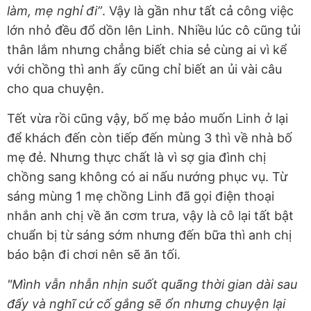
làm, mẹ nghỉ đi”
. Vậy là gần như tất cả công việc
lớn nhỏ đều đổ dồn lên Linh. Nhiều lúc cô cũng tủi
thân lắm nhưng chẳng biết chia sẻ cùng ai vì kể
với chồng thì anh ấy cũng chỉ biết an ủi vài câu
cho qua chuyện.
Tết vừa rồi cũng vậy, bố mẹ bảo muốn Linh ở lại
để khách đến còn tiếp đến mùng 3 thì về nhà bố
mẹ đẻ. Nhưng thực chất là vì sợ gia đình chị
chồng sang không có ai nấu nướng phục vụ. Từ
sáng mùng 1 mẹ chồng Linh đã gọi điện thoại
nhắn anh chị về ăn cơm trưa, vậy là cô lại tất bật
chuẩn bị từ sáng sớm nhưng đến bữa thì anh chị
báo bận đi chơi nên sẽ ăn tối.
"Mình vẫn nhẫn nhịn suốt quãng thời gian dài sau
đấy và nghĩ cứ cố gắng sẽ ổn nhưng chuyện lại