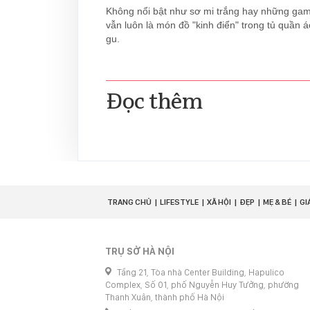
Không nổi bật như sơ mi trắng hay những gam
vẫn luôn là món đồ "kinh điển" trong tủ quần 
gu.
Đọc thêm
TRANG CHỦ
LIFESTYLE
XÃ HỘI
ĐẸP
MẸ & BÉ
GI
TRỤ SỞ HÀ NỘI
Tầng 21, Tòa nhà Center Building, Hapulico
Complex, Số 01, phố Nguyễn Huy Tưởng, phường
Thanh Xuân, thành phố Hà Nội