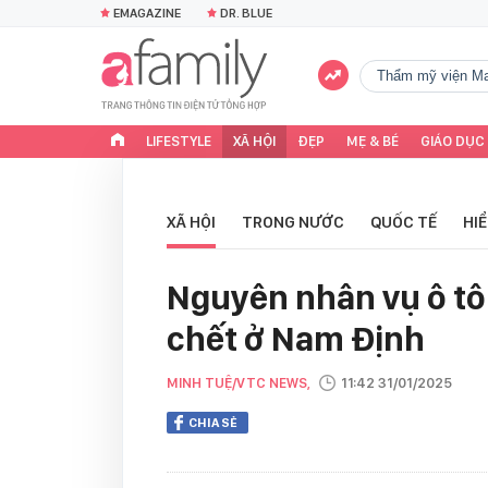
EMAGAZINE
DR. BLUE
Thẩm mỹ viện Ma
LIFESTYLE
XÃ HỘI
ĐẸP
MẸ & BÉ
GIÁO DỤC
XÃ HỘI
TRONG NƯỚC
QUỐC TẾ
HI
Nguyên nhân vụ ô tô
chết ở Nam Định
MINH TUỆ/VTC NEWS,
11:42 31/01/2025
CHIA SẺ