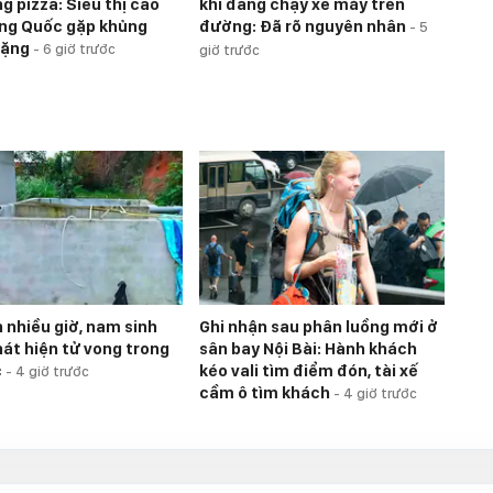
g pizza: Siêu thị cao
khi đang chạy xe máy trên
ng Quốc gặp khủng
đường: Đã rõ nguyên nhân
-
5
nặng
-
6 giờ trước
giờ trước
h nhiều giờ, nam sinh
Ghi nhận sau phân luồng mới ở
át hiện tử vong trong
sân bay Nội Bài: Hành khách
c
kéo vali tìm điểm đón, tài xế
-
4 giờ trước
cầm ô tìm khách
-
4 giờ trước