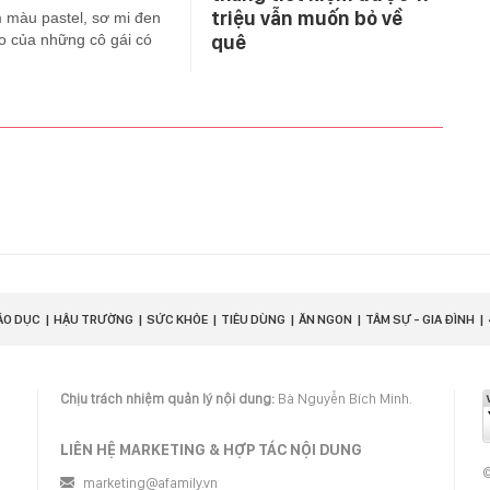
triệu vẫn muốn bỏ về
 màu pastel, sơ mi đen
áo của những cô gái có
quê
ÁO DỤC
HẬU TRƯỜNG
SỨC KHỎE
TIÊU DÙNG
ĂN NGON
TÂM SỰ - GIA ĐÌNH
Chịu trách nhiệm quản lý nội dung:
Bà Nguyễn Bích Minh.
LIÊN HỆ MARKETING & HỢP TÁC NỘI DUNG
©
marketing@afamily.vn