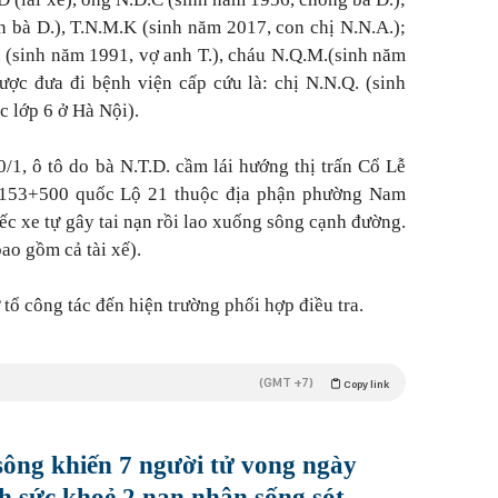
n bà D.), T.N.M.K (sinh năm 2017, con chị N.N.A.);
. (sinh năm 1991, vợ anh T.), cháu N.Q.M.(sinh năm
ược đưa đi bệnh viện cấp cứu là: chị N.N.Q. (sinh
 lớp 6 ở Hà Nội).
/1, ô tô do bà N.T.D. cầm lái hướng thị trấn Cổ Lễ
m153+500 quốc Lộ 21 thuộc địa phận phường Nam
c xe tự gây tai nạn rồi lao xuống sông cạnh đường.
bao gồm cả tài xế).
tổ công tác đến hiện trường phối hợp điều tra.
(GMT +7)
Copy link
sông khiến 7 người tử vong ngày
h sức khoẻ 2 nạn nhân sống sót