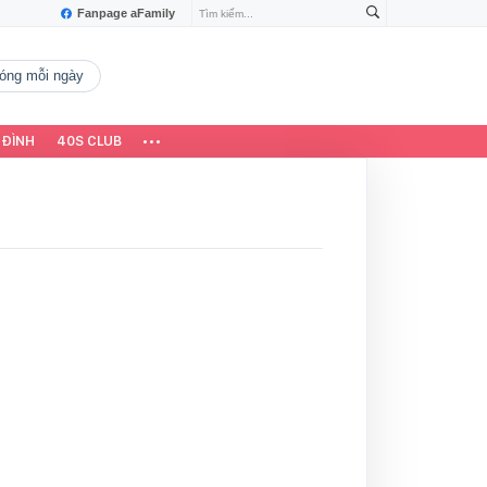
Fanpage aFamily
 nóng mỗi ngày
 ĐÌNH
40S CLUB