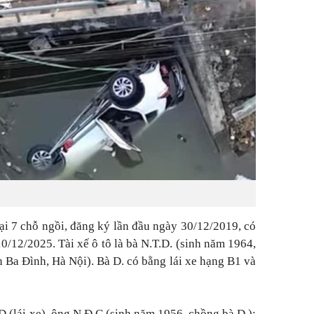
i 7 chỗ ngồi, đăng ký lần đầu ngày 30/12/2019, có
0/12/2025. Tài xế ô tô là bà N.T.D. (sinh năm 1964,
n Ba Đình, Hà Nội). Bà D. có bằng lái xe hạng B1 và
D (lái xe), ông N.Đ.C (sinh năm 1956, chồng bà D.);