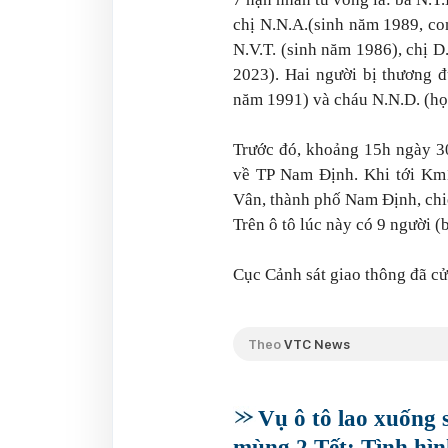
chị N.N.A.(sinh năm 1989, co
N.V.T. (sinh năm 1986), chị D
2023). Hai người bị thương đ
năm 1991) và cháu N.N.D. (học
Trước đó, khoảng 15h ngày 30
về TP Nam Định. Khi tới K
Vân, thành phố Nam Định, chiế
Trên ô tô lúc này có 9 người (
Cục Cảnh sát giao thông đã cử 
Theo
VTC News
Vụ ô tô lao xuống 
mùng 2 Tết: Tình hìn