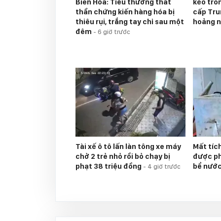
Biên Hòa: Tiểu thương thất
kéo tron
thần chứng kiến hàng hóa bị
cấp Tru
thiêu rụi, trắng tay chỉ sau một
hoảng 
đêm
-
6 giờ trước
Tài xế ô tô lấn làn tông xe máy
Mất tíc
chở 2 trẻ nhỏ rồi bỏ chạy bị
được ph
phạt 38 triệu đồng
bể nướ
-
4 giờ trước