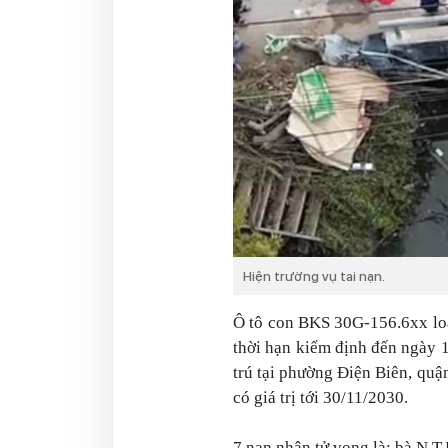
Hiện trường vụ tai nạn.
Ô tô con BKS 30G-156.6xx loạ
thời hạn kiểm định đến ngày 1
trú tại phường Điện Biên, quậ
có giá trị tới 30/11/2030.
7 nạn nhân tử vong là: bà N.T.