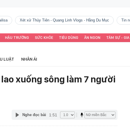
ilisa
Xét xử Thùy Tiên - Quang Linh Vlogs - Hằng Du Mục
tin
HẬU TRƯỜNG
SỨC KHỎE
TIÊU DÙNG
ĂN NGON
TÂM SỰ - GIA
ỂU LUẬT
NHÂN ÁI
 lao xuống sông làm 7 người
1:51
Nghe đọc bài