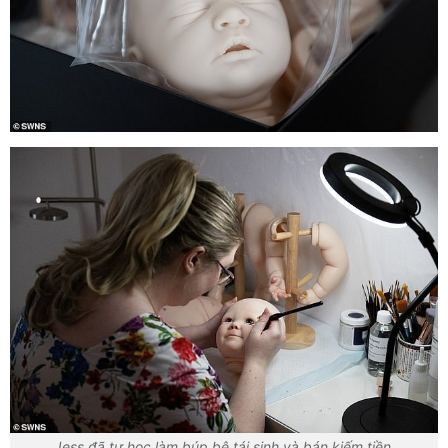
Jess đã tự học làm búp bê tái sinh và bán kiếm tiền.