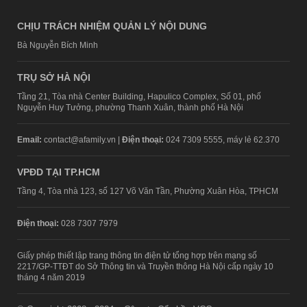
CHỊU TRÁCH NHIỆM QUẢN LÝ NỘI DUNG
Bà Nguyễn Bích Minh
TRỤ SỞ HÀ NỘI
Tầng 21, Tòa nhà Center Building, Hapulico Complex, Số 01, phố
Nguyễn Huy Tưởng, phường Thanh Xuân, thành phố Hà Nội
Email:
contact@afamily.vn |
Điện thoại:
024 7309 5555, máy lẻ 62.370
VPĐD TẠI TP.HCM
Tầng 4, Tòa nhà 123, số 127 Võ Văn Tần, Phường Xuân Hòa, TPHCM
Điện thoại:
028 7307 7979
Giấy phép thiết lập trang thông tin điện tử tổng hợp trên mạng số
2217/GP-TTĐT do Sở Thông tin và Truyền thông Hà Nội cấp ngày 10
tháng 4 năm 2019