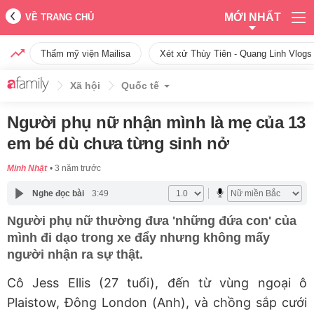
MỚI NHẤT
VỀ TRANG CHỦ
Thẩm mỹ viện Mailisa
Xét xử Thùy Tiên - Quang Linh Vlogs
Xã hội
Quốc tế
Người phụ nữ nhận mình là mẹ của 13
em bé dù chưa từng sinh nở
Minh Nhật
3 năm trước
Nghe đọc bài
3:49
Người phụ nữ thường đưa 'những đứa con' của
mình đi dạo trong xe đẩy nhưng không mấy
người nhận ra sự thật.
Cô Jess Ellis (27 tuổi), đến từ vùng ngoại ô
Plaistow, Đông London (Anh), và chồng sắp cưới