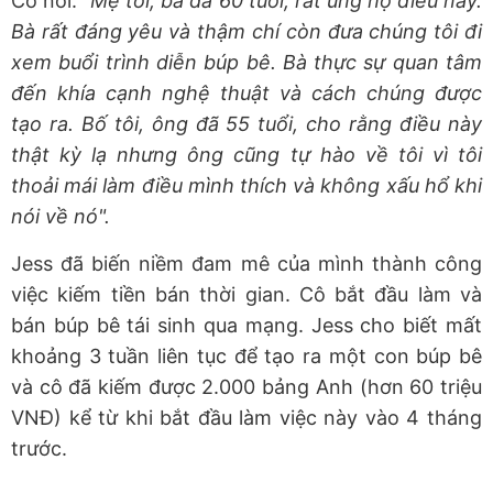
Cô nói:
"Mẹ tôi, bà đã 60 tuổi, rất ủng hộ điều này.
Bà rất đáng yêu và thậm chí còn đưa chúng tôi đi
xem buổi trình diễn búp bê. Bà thực sự quan tâm
đến khía cạnh nghệ thuật và cách chúng được
tạo ra. Bố tôi, ông đã 55 tuổi, cho rằng điều này
thật kỳ lạ nhưng ông cũng tự hào về tôi vì tôi
thoải mái làm điều mình thích và không xấu hổ khi
nói về nó".
Jess đã biến niềm đam mê của mình thành công
việc kiếm tiền bán thời gian. Cô bắt đầu làm và
bán búp bê tái sinh qua mạng. Jess cho biết mất
khoảng 3 tuần liên tục để tạo ra một con búp bê
và cô đã kiếm được 2.000 bảng Anh (hơn 60 triệu
VNĐ) kể từ khi bắt đầu làm việc này vào 4 tháng
trước.