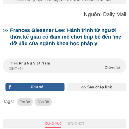
Nguồn: Daily Mail
Frances Glessner Lee: Hành trình từ người
thừa kế giàu có đam mê chơi búp bê đến 'mẹ
đỡ đầu của ngành khoa học pháp y'
Theo
Phụ Nữ Việt Nam
Copy link
(GMT +7)
Chia sẻ
Sao chép link
Tags:
Em Bé
Búp Bê
CÙNG MỤC
ĐANG HOT