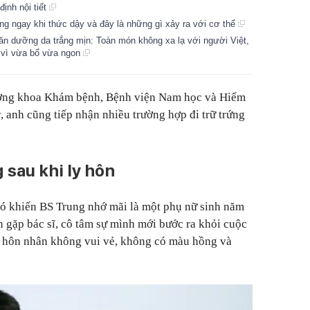
ịnh nội tiết
g ngay khi thức dậy và đây là những gì xảy ra với cơ thể
 dưỡng da trắng mịn: Toàn món không xa lạ với người Việt,
ử vì vừa bổ vừa ngon
ởng khoa Khám bệnh, Bệnh viện Nam học và Hiếm
, anh cũng tiếp nhận nhiều trường hợp đi trữ trứng
g sau khi ly hôn
ó khiến BS Trung nhớ mãi là một phụ nữ sinh năm
 gặp bác sĩ, cô tâm sự mình mới bước ra khỏi cuộc
 hôn nhân không vui vẻ, không có màu hồng và