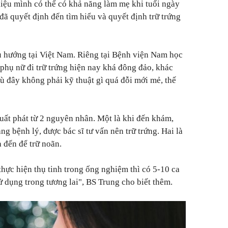
 liệu mình có thể có khả năng làm mẹ khi tuổi ngày
đã quyết định đến tìm hiểu và quyết định trữ trứng
u hướng tại Việt Nam. Riêng tại Bệnh viện Nam học
hụ nữ đi trữ trứng hiện nay khá đông đảo, khác
dù đây không phải kỹ thuật gì quá đỗi mới mẻ, thế
xuất phát từ 2 nguyên nhân. Một là khi đến khám,
ng bệnh lý, được bác sĩ tư vấn nên trữ trứng. Hai là
 đến để trữ noãn.
thực hiện thụ tinh trong ống nghiệm thì có 5-10 ca
sử dụng trong tương lai", BS Trung cho biết thêm.