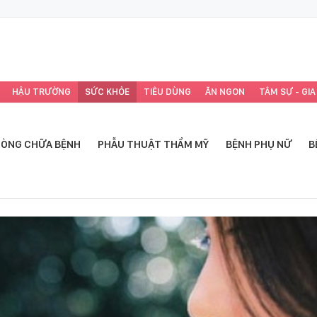
HẬU TRƯỜNG
SỨC KHỎE
TIÊU DÙNG
ĂN NGON
TÂM SỰ - GIA
ÒNG CHỮA BỆNH
PHẪU THUẬT THẨM MỸ
BỆNH PHỤ NỮ
B