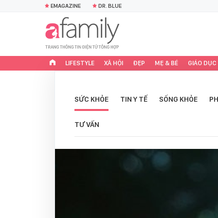
EMAGAZINE
DR. BLUE
LIFESTYLE
XÃ HỘI
ĐẸP
MẸ & BÉ
GIÁO DỤC
SỨC KHỎE
TIN Y TẾ
SỐNG KHỎE
PH
TƯ VẤN