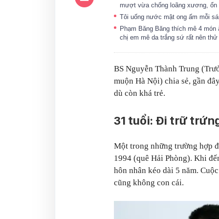
mượt vừa chống loãng xương, ổn đ
Tôi uống nước mật ong ấm mỗi sán
Phạm Băng Băng thích mê 4 món ăn
chị em mê da trắng sứ rất nên th
BS Nguyễn Thành Trung (Trư
muộn Hà Nội) chia sẻ, gần đây
dù còn khá trẻ.
31 tuổi: Đi trữ trứn
Một trong những trường hợp đ
1994 (quê Hải Phòng). Khi đến
hôn nhân kéo dài 5 năm. Cuộc
cũng không con cái.