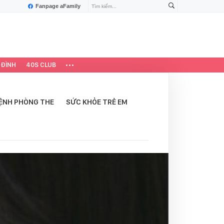
Fanpage aFamily
 ĐÌNH
40S CLUB
ỆNH PHÒNG THE
SỨC KHỎE TRẺ EM