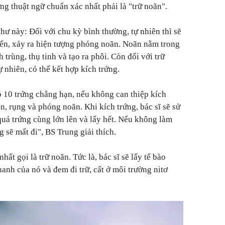
g thuật ngữ chuẩn xác nhất phải là "trữ noãn".
hư này: Đối với chu kỳ bình thường, tự nhiên thì sẽ
riển, xảy ra hiện tượng phóng noãn. Noãn nằm trong
 trùng, thụ tinh và tạo ra phôi. Còn đối với trữ
tự nhiên, có thể kết hợp kích trứng.
ó 10 trứng chẳng hạn, nếu không can thiệp kích
ên, rụng và phóng noãn. Khi kích trứng, bác sĩ sẽ sử
quả trứng cùng lớn lên và lấy hết. Nếu không làm
g sẽ mất đi", BS Trung giải thích.
ất gọi là trữ noãn. Tức là, bác sĩ sẽ lấy tế bào
uanh của nó và đem đi trữ, cất ở môi trường nitơ