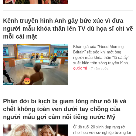
Kênh truyền hình Anh gây bức xúc vì đưa
người mẫu khỏa thân lên TV dù họa sĩ chỉ vẽ
mỗi cái mặt
Khán giả của "Good Morning
Britain" rất sốc khi một ông
người mẫu khỏa thân "lộ cả ấy"
xuất hiện trên sóng truyền hình…
QUỐC TẾ
-
7 năm trước
Phận đời bi kịch bị giam lỏng như nô lệ và
chết không toàn vẹn dưới tay chồng của
người mẫu gợi cảm nổi tiếng nước Mỹ
Ở độ tuổi 20 xinh đẹp rạng rỡ
như hoa với sự nghiệp tương lai