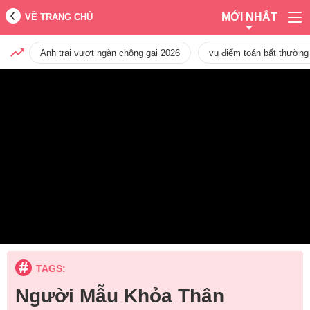
MỚI NHẤT
VỀ TRANG CHỦ
Anh trai vượt ngàn chông gai 2026
vụ điểm toán bất thường
TAGS:
Người Mẫu Khỏa Thân