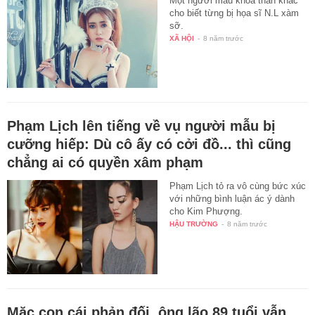
Một người mẫu khỏa thân khác
cho biết từng bị họa sĩ N.L xàm
sỡ.
XÃ HỘI
-
8 năm trước
Phạm Lịch lên tiếng về vụ người mẫu bị
cưỡng hiếp: Dù cô ấy có cởi đồ... thì cũng
chẳng ai có quyền xâm phạm
Phạm Lịch tỏ ra vô cùng bức xúc
với những bình luận ác ý dành
cho Kim Phượng.
HẬU TRƯỜNG
-
8 năm trước
Mặc con cái phản đối, ông lão 89 tuổi vẫn