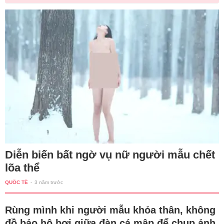
Diễn biến bất ngờ vụ nữ người mẫu chết
lõa thể
QUỐC TẾ
-
3 năm trước
Rùng mình khi người mẫu khỏa thân, không
đồ bảo hộ bơi giữa đàn cá mập để chụp ảnh