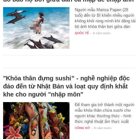
Người mẫu Marisa Papen (28
tuổi) đến từ Bỉ khiến nhiều người
không khỏi rùng mình khi đăng tải
bộ ảnh khỏa thân bơi giữa đàn
cá…
QUỐC TẾ
-
6 năm trước
"Khỏa thân đựng sushi” - nghề nghiệp độc
đáo đến từ Nhật Bản và loạt quy định khắt
khe cho người "nhập môn"
Để tham gia trở thành một người
mẫu khỏa thân chứa sushi cho
người khác thưởng thức - hình
thức nghệ thuật ẩm thực xuất
xứ…
CÔNG SỞ
-
6 năm trước