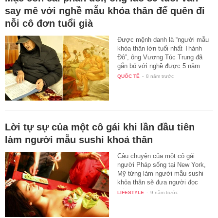
say mê với nghề mẫu khỏa thân để quên đi
nỗi cô đơn tuổi già
Được mệnh danh là “người mẫu
khỏa thân lớn tuổi nhất Thành
Đô”, ông Vương Túc Trung đã
gắn bó với nghề được 5 năm
và…
QUỐC TẾ
-
8 năm trước
Lời tự sự của một cô gái khi lần đầu tiên
làm người mẫu sushi khoả thân
Câu chuyện của một cô gái
người Pháp sống tại New York,
Mỹ từng làm người mẫu sushi
khỏa thân sẽ đưa người đọc
đến…
LIFESTYLE
-
9 năm trước