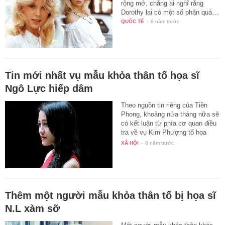
rộng mở, chẳng ai nghĩ rằng
Dorothy lại có một số phận quá…
QUỐC TẾ
-
8 năm trước
Tin mới nhất vụ mẫu khỏa thân tố họa sĩ
Ngô Lực hiếp dâm
Theo nguồn tin riêng của Tiền
Phong, khoảng nửa tháng nữa sẽ
có kết luận từ phía cơ quan điều
tra về vụ Kim Phượng tố họa
sĩ…
XÃ HỘI
-
8 năm trước
Thêm một người mẫu khỏa thân tố bị họa sĩ
N.L xàm sỡ