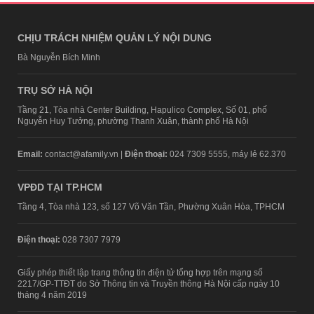
CHỊU TRÁCH NHIỆM QUẢN LÝ NỘI DUNG
Bà Nguyễn Bích Minh
TRỤ SỞ HÀ NỘI
Tầng 21, Tòa nhà Center Building, Hapulico Complex, Số 01, phố
Nguyễn Huy Tưởng, phường Thanh Xuân, thành phố Hà Nội
Email:
contact@afamily.vn |
Điện thoại:
024 7309 5555, máy lẻ 62.370
VPĐD TẠI TP.HCM
Tầng 4, Tòa nhà 123, số 127 Võ Văn Tần, Phường Xuân Hòa, TPHCM
Điện thoại:
028 7307 7979
Giấy phép thiết lập trang thông tin điện tử tổng hợp trên mạng số
2217/GP-TTĐT do Sở Thông tin và Truyền thông Hà Nội cấp ngày 10
tháng 4 năm 2019