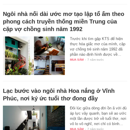
Ngôi nhà nối dài ước mơ tạo lập tổ ấm theo
phong cách truyền thống miền Trung của
cặp vợ chồng sinh năm 1992
Trước khi tìm gặp KTS để hiện
thực hóa giấc mơ của mình, cặp
vợ chồng trẻ sinh năm 1992 đã
phần nào định hình được về…
MUA SẮM
-
7 năm trước
Lạc bước vào ngôi nhà Hoa nắng ở Vĩnh
Phúc, nơi ký ức tuổi thơ đong đầy
Đôi lúc giữa dòng đời ồn ã với đủ
áp lực vây quanh, bạn sẽ ao ước
một lần được trở về tuổi thơ, nơi
vô lo vô nghĩ, nơi chỉ có bình…
MUA SẮM
-
7 năm trước