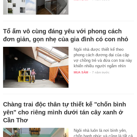
Tổ ấm vô cùng đáng yêu với phong cách
đơn giản, gọn nhẹ của gia đình có con nhỏ
Ngôi nhà được thiết kế theo
phong cách đương đại của cặp
vợ chồng trẻ và đứa con trai này
khiến nhiều người ngắm nhìn
đều…
MUA SẮM
-
7 năm trước
Chàng trai độc thân tự thiết kế "chốn bình
yên" cho riêng mình dưới tán cây xanh ở
Cần Thơ
Ngôi nhà luôn là nơi bình yên,
chốn hạnh phúc và cũng là tất cả