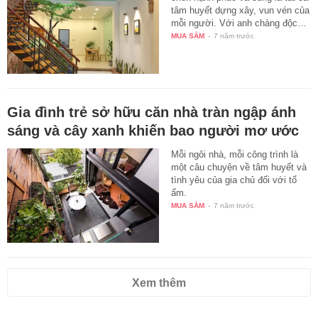
tâm huyết dựng xây, vun vén của
mỗi người. Với anh chàng độc…
MUA SẮM
-
7 năm trước
Gia đình trẻ sở hữu căn nhà tràn ngập ánh
sáng và cây xanh khiến bao người mơ ước
Mỗi ngôi nhà, mỗi công trình là
một câu chuyện về tâm huyết và
tình yêu của gia chủ đối với tổ
ấm.
MUA SẮM
-
7 năm trước
Xem thêm