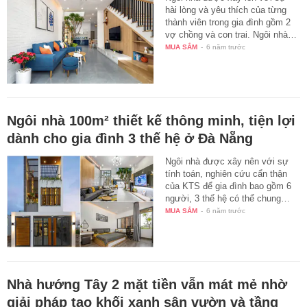
hài lòng và yêu thích của từng
thành viên trong gia đình gồm 2
vợ chồng và con trai. Ngôi nhà…
MUA SẮM
-
6 năm trước
Ngôi nhà 100m² thiết kế thông minh, tiện lợi
dành cho gia đình 3 thế hệ ở Đà Nẵng
Ngôi nhà được xây nên với sự
tính toán, nghiên cứu cẩn thận
của KTS để gia đình bao gồm 6
người, 3 thế hệ có thể chung…
MUA SẮM
-
6 năm trước
Nhà hướng Tây 2 mặt tiền vẫn mát mẻ nhờ
giải pháp tạo khối xanh sân vườn và tầng