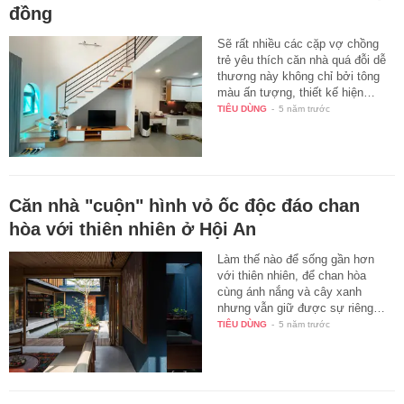
đồng
Sẽ rất nhiều các cặp vợ chồng
trẻ yêu thích căn nhà quá đỗi dễ
thương này không chỉ bởi tông
màu ấn tượng, thiết kế hiện…
TIÊU DÙNG
-
5 năm trước
Căn nhà "cuộn" hình vỏ ốc độc đáo chan
hòa với thiên nhiên ở Hội An
Làm thế nào để sống gần hơn
với thiên nhiên, để chan hòa
cùng ánh nắng và cây xanh
nhưng vẫn giữ được sự riêng…
TIÊU DÙNG
-
5 năm trước