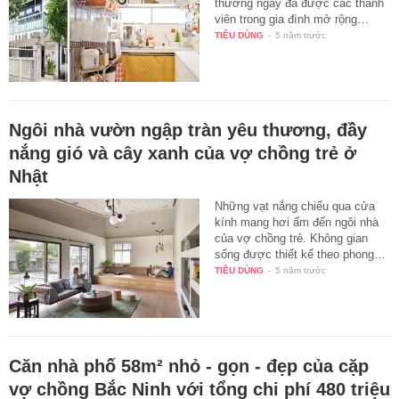
thường ngày đã được các thành
viên trong gia đình mở rộng…
TIÊU DÙNG
-
5 năm trước
Ngôi nhà vườn ngập tràn yêu thương, đầy
nắng gió và cây xanh của vợ chồng trẻ ở
Nhật
Những vạt nắng chiếu qua cửa
kính mang hơi ấm đến ngôi nhà
của vợ chồng trẻ. Không gian
sống được thiết kế theo phong…
TIÊU DÙNG
-
5 năm trước
Căn nhà phố 58m² nhỏ - gọn - đẹp của cặp
vợ chồng Bắc Ninh với tổng chi phí 480 triệu