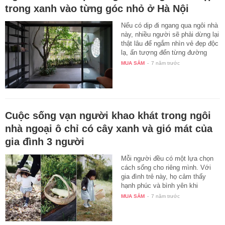
trong xanh vào từng góc nhỏ ở Hà Nội
Nếu có dịp đi ngang qua ngôi nhà
này, nhiều người sẽ phải dừng lại
thật lâu để ngắm nhìn vẻ đẹp độc
lạ, ấn tượng đến từng đường
nét…
MUA SẮM
-
7 năm trước
Cuộc sống vạn người khao khát trong ngôi
nhà ngoại ô chỉ có cây xanh và gió mát của
gia đình 3 người
Mỗi người đều có một lựa chọn
cách sống cho riêng mình. Với
gia đình trẻ này, họ cảm thấy
hạnh phúc và bình yên khi
được…
MUA SẮM
-
7 năm trước