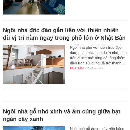
Ngôi nhà độc đáo gắn liền với thiên nhiên
dù vị trí nằm ngay trong phố lớn ở Nhật Bản
Ngôi nhà phố với kiến trúc độc
đáo, phần nửa bên dưới nhỏ, bên
trên được mở rộng để tăng thêm
diện tích sử dụng đã trở thành…
MUA SẮM
-
7 năm trước
Ngôi nhà gỗ nhỏ xinh và ấm cúng giữa bạt
ngàn cây xanh
Ngôi nhà gỗ được xây nên bằng