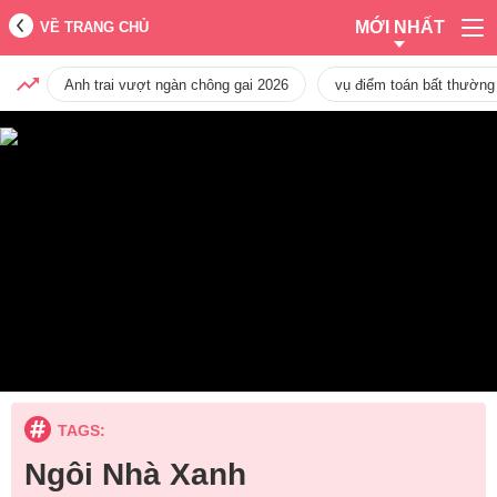
MỚI NHẤT
VỀ TRANG CHỦ
Anh trai vượt ngàn chông gai 2026
vụ điểm toán bất thường
TAGS:
Ngôi Nhà Xanh