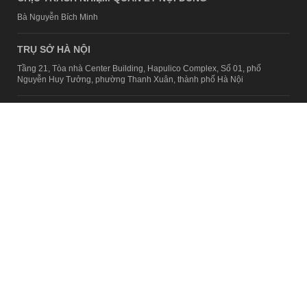
Bà Nguyễn Bích Minh
TRỤ SỞ HÀ NỘI
Tầng 21, Tòa nhà Center Building, Hapulico Complex, Số 01, phố
Nguyễn Huy Tưởng, phường Thanh Xuân, thành phố Hà Nội
Email:
contact@afamily.vn |
Điện thoại:
024 7309 5555, máy lẻ 62.370
VPĐD TẠI TP.HCM
Tầng 4, Tòa nhà 123, số 127 Võ Văn Tần, Phường Xuân Hòa, TPHCM
Điện thoại:
028 7307 7979
Giấy phép thiết lập trang thông tin điện tử tổng hợp trên mạng số
2217/GP-TTĐT do Sở Thông tin và Truyền thông Hà Nội cấp ngày 10
tháng 4 năm 2019
© Copyright 2008 - 2024 – Công ty Cổ phần VCCorp