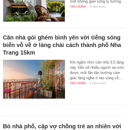
một không gian sống lý tưởng,…
TIÊU DÙNG
-
5 năm trước
Căn nhà gói ghém bình yên với tiếng sóng
biển vỗ về ở làng chài cách thành phố Nha
Trang 15km
Khi ngắm nhìn căn nhà 3,5 tầng
này, hẳn sẽ nhiều người ao ước
được một lần tận hưởng cảm
giác lặng nghe rì rào sóng vỗ,…
TIÊU DÙNG
-
5 năm trước
Bỏ nhà phố, cặp vợ chồng trẻ an nhiên với