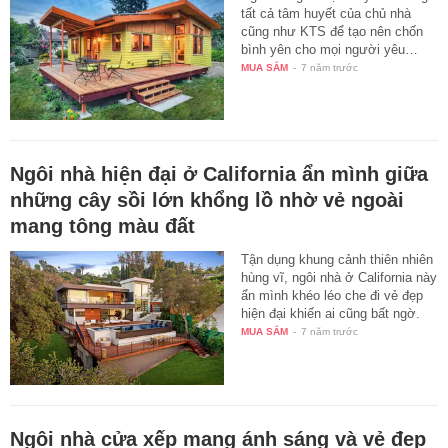
tất cả tâm huyết của chủ nhà
cũng như KTS để tạo nên chốn
bình yên cho mọi người yêu…
MUA SẮM
-
7 năm trước
Ngôi nhà hiện đại ở California ẩn mình giữa
những cây sồi lớn khổng lồ nhờ vẻ ngoài
mang tông màu đất
Tận dụng khung cảnh thiên nhiên
hùng vĩ, ngôi nhà ở California này
ẩn mình khéo léo che đi vẻ đẹp
hiện đại khiến ai cũng bất ngờ.
MUA SẮM
-
7 năm trước
Ngôi nhà cửa xếp mang ánh sáng và vẻ đẹp