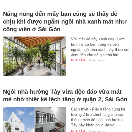
Nắng nóng đến mấy bạn cũng sẽ thấy dễ
chịu khi được ngắm ngôi nhà xanh mát như
công viên ở Sài Gòn
Với mật độ cây xanh dày được
bố trí ở cả bên trong và bên
ngoài, ngôi nhà xanh này thực sự
đem đến cho cả gia chủ lẫn…
MUA SẮM
-
7 năm trước
Ngôi nhà hướng Tây vừa độc đáo vừa mát
mẻ nhờ thiết kế lệch tầng ở quận 2, Sài Gòn
Cách thiết kế lệch tầng cùng hệ
tường 2 lớp chính là giải pháp
thông minh để ngôi nhà hướng
Tây này khắc phục được
nhược…
MUA SẮM
-
7 năm trước