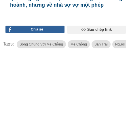
hoành, nhưng về nhà sợ vợ một phép
Chia sẻ
Sao chép link
Tags:
Sông Chung Với Mẹ Chồng
Mẹ Chồng
Ban Trai
Người Y