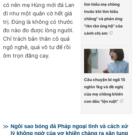
tìm hiểu mẹ chồng
có nên mẹ Hùng mới đá Lan
trước khi tìm hiểu
đi như một quân cờ hết giá
chồng" và phản ứng
trị. Đúng là không có thước
"rần rần ủng hộ" của
đo nào đo được lòng người.
cánh chị em
Chỉ trách bản thân cô quá
ngô nghê, quá vô tư để rồi
ôm trọn đắng cay.
Câu chuyện bí ngô 15
nghìn 1kg và đề nghị
của mẹ chồng khiến
con dâu “lộn ruột”
Ngôi sao bóng đá Pháp ngoại tình và cách xử
lý không ngờ của vợ khiến chàng ra sân tung