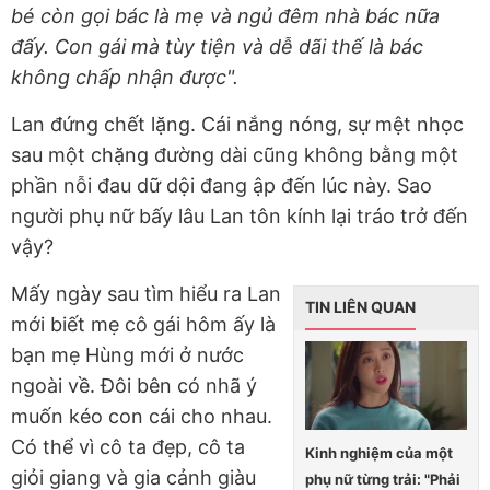
bé còn gọi bác là mẹ và ngủ đêm nhà bác nữa
đấy. Con gái mà tùy tiện và dễ dãi thế là bác
không chấp nhận được".
Lan đứng chết lặng. Cái nắng nóng, sự mệt nhọc
sau một chặng đường dài cũng không bằng một
phần nỗi đau dữ dội đang ập đến lúc này. Sao
người phụ nữ bấy lâu Lan tôn kính lại tráo trở đến
vậy?
Mấy ngày sau tìm hiểu ra Lan
TIN LIÊN QUAN
mới biết mẹ cô gái hôm ấy là
bạn mẹ Hùng mới ở nước
ngoài về. Đôi bên có nhã ý
muốn kéo con cái cho nhau.
Có thể vì cô ta đẹp, cô ta
Kinh nghiệm của một
giỏi giang và gia cảnh giàu
phụ nữ từng trải: "Phải