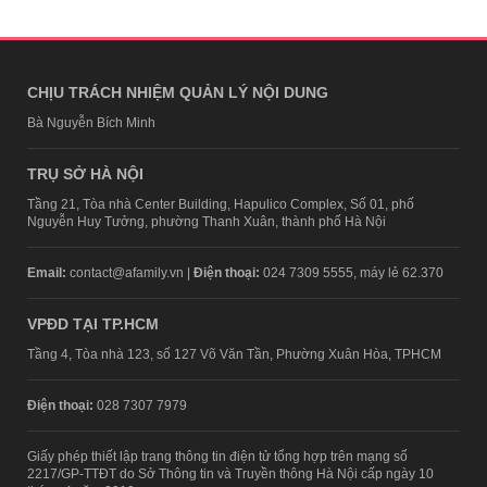
CHỊU TRÁCH NHIỆM QUẢN LÝ NỘI DUNG
Bà Nguyễn Bích Minh
TRỤ SỞ HÀ NỘI
Tầng 21, Tòa nhà Center Building, Hapulico Complex, Số 01, phố
Nguyễn Huy Tưởng, phường Thanh Xuân, thành phố Hà Nội
Email:
contact@afamily.vn |
Điện thoại:
024 7309 5555, máy lẻ 62.370
VPĐD TẠI TP.HCM
Tầng 4, Tòa nhà 123, số 127 Võ Văn Tần, Phường Xuân Hòa, TPHCM
Điện thoại:
028 7307 7979
Giấy phép thiết lập trang thông tin điện tử tổng hợp trên mạng số
2217/GP-TTĐT do Sở Thông tin và Truyền thông Hà Nội cấp ngày 10