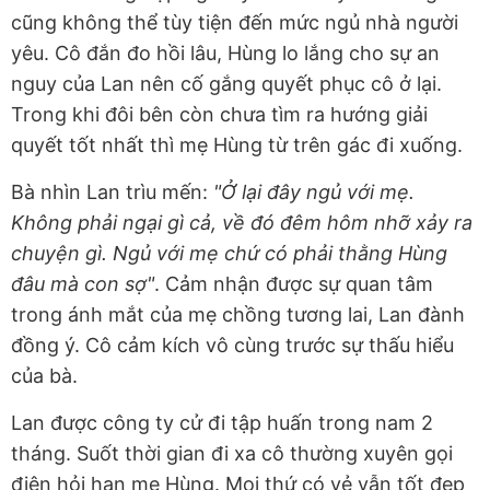
cũng không thể tùy tiện đến mức ngủ nhà người
yêu. Cô đắn đo hồi lâu, Hùng lo lắng cho sự an
nguy của Lan nên cố gắng quyết phục cô ở lại.
Trong khi đôi bên còn chưa tìm ra hướng giải
quyết tốt nhất thì mẹ Hùng từ trên gác đi xuống.
Bà nhìn Lan trìu mến:
"Ở lại đây ngủ với mẹ.
Không phải ngại gì cả, về đó đêm hôm nhỡ xảy ra
chuyện gì. Ngủ với mẹ chứ có phải thằng Hùng
đâu mà con sợ"
. Cảm nhận được sự quan tâm
trong ánh mắt của mẹ chồng tương lai, Lan đành
đồng ý. Cô cảm kích vô cùng trước sự thấu hiểu
của bà.
Lan được công ty cử đi tập huấn trong nam 2
tháng. Suốt thời gian đi xa cô thường xuyên gọi
điện hỏi han mẹ Hùng. Mọi thứ có vẻ vẫn tốt đẹp