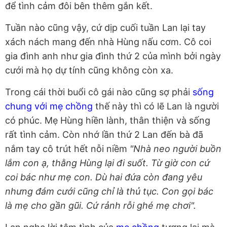
để tình cảm đôi bên thêm gắn kết.
Tuần nào cũng vậy, cứ dịp cuối tuần Lan lại tay
xách nách mang đến nhà Hùng nấu cơm. Cô coi
gia đình anh như gia đình thứ 2 của mình bởi ngày
cưới mà họ dự tính cũng không còn xa.
Trong cái thời buổi cô gái nào cũng sợ phải
sống
chung với mẹ chồng
thế này thì có lẽ Lan là người
có phúc. Mẹ Hùng hiền lành, thân thiện và sống
rất tình cảm. Còn nhớ lần thứ 2 Lan đến bà đã
nắm tay cô trút hết nỗi niềm
"Nhà neo người buồn
lắm con ạ, thằng Hùng lại đi suốt. Từ giờ con cứ
coi bác như mẹ con. Dù hai đứa còn đang yêu
nhưng đám cưới cũng chỉ là thủ tục. Con gọi bác
là mẹ cho gần gũi. Cứ rảnh rỗi ghé mẹ chơi".