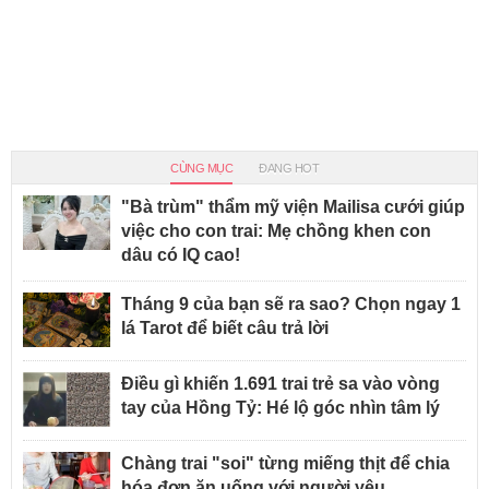
CÙNG MỤC
ĐANG HOT
"Bà trùm" thẩm mỹ viện Mailisa cưới giúp
việc cho con trai: Mẹ chồng khen con
dâu có IQ cao!
Tháng 9 của bạn sẽ ra sao? Chọn ngay 1
lá Tarot để biết câu trả lời
Điều gì khiến 1.691 trai trẻ sa vào vòng
tay của Hồng Tỷ: Hé lộ góc nhìn tâm lý
Chàng trai "soi" từng miếng thịt để chia
hóa đơn ăn uống với người yêu