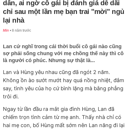
dân, ai ngờ cô gái bị đánh giá dễ dãi
chỉ sau một lần mẹ bạn trai "mời" ngủ
lại nhà
Min
8 năm trước
Lan cứ nghĩ trong cái thời buổi cô gái nào cũng
sợ phải sống chung với mẹ chồng thế này thì cô
là người có phúc. Nhưng sự thật là...
Lan và Hùng yêu nhau cũng đã ngót 2 năm.
Không ồn ào sướt mướt hay quá nồng nhiệt, đắm
say, tình yêu của họ cứ bình lặng mà bằng phẳng
trôi đi.
Ngay từ lần đầu ra mắt gia đình Hùng, Lan đã
chiếm trọn tình cảm từ mẹ anh. Thấy nhà chỉ có
hai mẹ con, bố Hùng mất sớm nên Lan năng đi lại