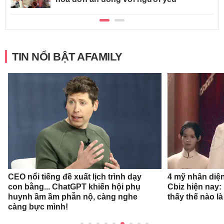
TIN NỔI BẬT AFAMILY
CEO nổi tiếng đề xuất lịch trình dạy
4 mỹ nhân diệ
con bằng... ChatGPT khiến hội phụ
Cbiz hiện nay: 
huynh ầm ầm phẫn nộ, càng nghe
thấy thế nào l
càng bực mình!