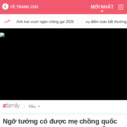
MỚI NHẤT
VỀ TRANG CHỦ
Anh trai vượt ngàn chông gai 2026
vụ điểm toán bất thường
Yêu
Ngỡ tưởng có được mẹ chồng quốc