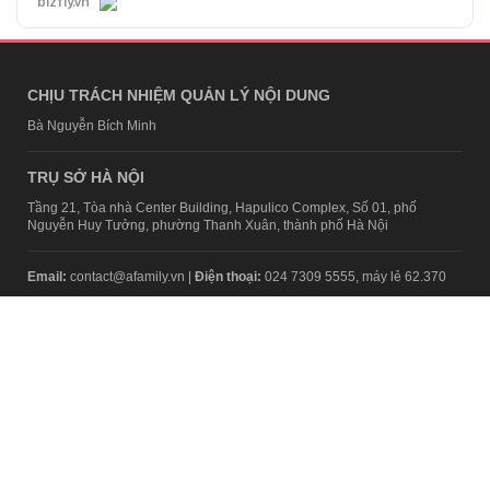
bizfly.vn
CHỊU TRÁCH NHIỆM QUẢN LÝ NỘI DUNG
Bà Nguyễn Bích Minh
TRỤ SỞ HÀ NỘI
Tầng 21, Tòa nhà Center Building, Hapulico Complex, Số 01, phố
Nguyễn Huy Tưởng, phường Thanh Xuân, thành phố Hà Nội
Email:
contact@afamily.vn |
Điện thoại:
024 7309 5555, máy lẻ 62.370
VPĐD TẠI TP.HCM
Tầng 4, Tòa nhà 123, số 127 Võ Văn Tần, Phường Xuân Hòa, TPHCM
Điện thoại:
028 7307 7979
Giấy phép thiết lập trang thông tin điện tử tổng hợp trên mạng số
2217/GP-TTĐT do Sở Thông tin và Truyền thông Hà Nội cấp ngày 10