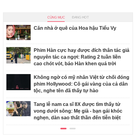
CÙNG MỤC
ĐANG HOT
Căn nhà ở quê của Hoa hậu Tiểu Vy
Phim Hàn cực hay được đích thân tác giả
nguyên tác ca ngợi: Rating 2 tuần liền
cao chót vót, báo Hàn khen quá trời
Không ngờ có mỹ nhân Việt từ chối đóng
phim Hollywood: Cô gái vàng của cả dân
tộc, nghe tên đã thấy tự hào
Tang lễ nam ca sĩ 8X được tìm thấy tử
vong dưới sông: Mẹ già - bạn gái khóc
nghẹn, dàn sao thất thần đến tiễn biệt