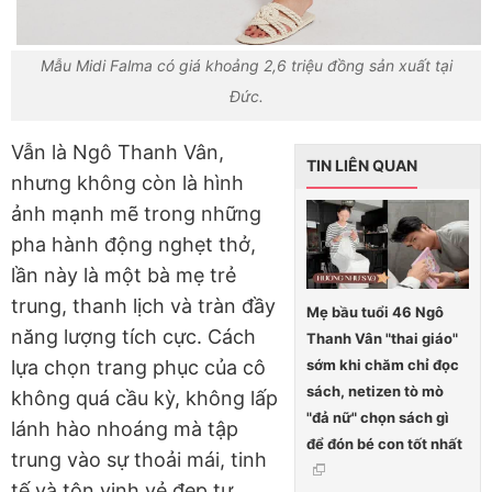
Mẫu Midi Falma có giá khoảng 2,6 triệu đồng sản xuất tại
Đức.
Vẫn là Ngô Thanh Vân,
TIN LIÊN QUAN
nhưng không còn là hình
ảnh mạnh mẽ trong những
pha hành động nghẹt thở,
lần này là một bà mẹ trẻ
trung, thanh lịch và tràn đầy
Mẹ bầu tuổi 46 Ngô
năng lượng tích cực. Cách
Thanh Vân "thai giáo"
sớm khi chăm chỉ đọc
lựa chọn trang phục của cô
sách, netizen tò mò
không quá cầu kỳ, không lấp
"đả nữ" chọn sách gì
lánh hào nhoáng mà tập
để đón bé con tốt nhất
trung vào sự thoải mái, tinh
tế và tôn vinh vẻ đẹp tự