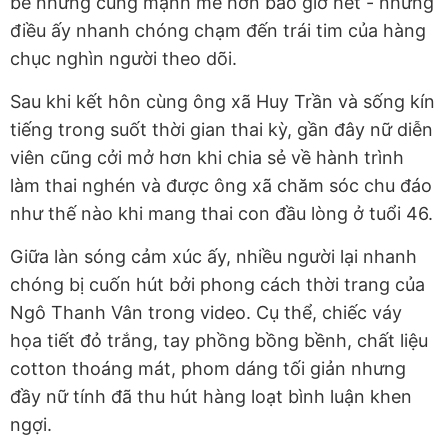
bé nhưng cũng mạnh mẽ hơn bao giờ hết -
những
điều ấy nhanh chóng chạm đến trái tim của hàng
chục nghìn người theo dõi.
Sau khi kết hôn cùng ông xã Huy Trần và sống kín
tiếng trong suốt thời gian thai kỳ, gần đây nữ diễn
viên cũng cởi mở hơn khi chia sẻ về hành trình
làm thai nghén và được ông xã chăm sóc chu đáo
như thế nào khi mang thai con đầu lòng ở tuổi 46.
Giữa làn sóng cảm xúc ấy, nhiều người lại nhanh
chóng bị cuốn hút bởi phong cách thời trang của
Ngô Thanh Vân trong video. Cụ thể, chiếc váy
họa tiết đỏ trắng, tay phồng bồng bềnh, chất liệu
cotton thoáng mát, phom dáng tối giản nhưng
đầy nữ tính đã thu hút hàng loạt bình luận khen
ngợi.