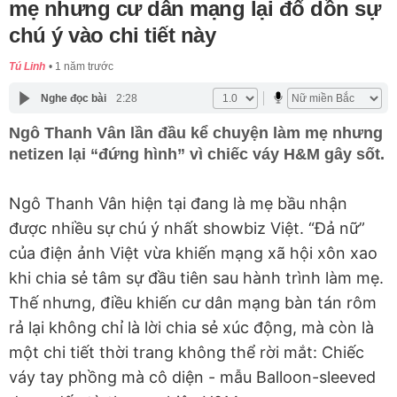
mẹ nhưng cư dân mạng lại đổ dồn sự
chú ý vào chi tiết này
Tú Linh
1 năm trước
Nghe đọc bài
2:28
Ngô Thanh Vân lần đầu kể chuyện làm mẹ nhưng
netizen lại “đứng hình” vì chiếc váy H&M gây sốt.
Ngô Thanh Vân hiện tại đang là mẹ bầu nhận
được nhiều sự chú ý nhất showbiz Việt. “Đả nữ”
của điện ảnh Việt vừa khiến mạng xã hội xôn xao
khi chia sẻ tâm sự đầu tiên sau hành trình làm mẹ.
Thế nhưng, điều khiến cư dân mạng bàn tán rôm
rả lại không chỉ là lời chia sẻ xúc động, mà còn là
một chi tiết thời trang không thể rời mắt: Chiếc
váy tay phồng mà cô diện - mẫu Balloon-sleeved