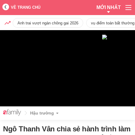
MỚI NHẤT
VỀ TRANG CHỦ
Anh trai vượt ngàn chông gai 2026
vụ điểm toán bất thường
Hậu trường
Ngô Thanh Vân chia sẻ hành trình làm