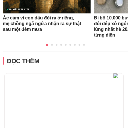
Ác cảm vì con dâu đòi ra ở riêng,
Đi bộ 10.000 b
mẹ chồng ngã ngửa nhận ra sự thật
đôi dép xỏ ngó
sau một đêm mưa
lùng nhất hè 20
từng diện
ĐỌC THÊM