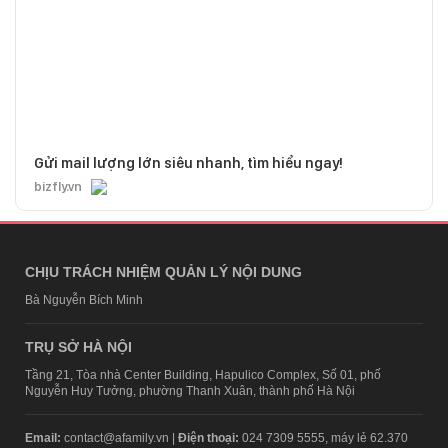
Gửi mail lượng lớn siêu nhanh, tìm hiểu ngay!
bizfly.vn
CHỊU TRÁCH NHIỆM QUẢN LÝ NỘI DUNG
Bà Nguyễn Bích Minh
TRỤ SỞ HÀ NỘI
Tầng 21, Tòa nhà Center Building, Hapulico Complex, Số 01, phố
Nguyễn Huy Tưởng, phường Thanh Xuân, thành phố Hà Nội
Email:
contact@afamily.vn |
Điện thoại:
024 7309 5555, máy lẻ 62.370