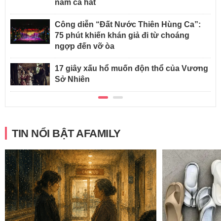
năm ca hát
Công diễn “Đất Nước Thiên Hùng Ca”:
75 phút khiến khán giả đi từ choáng
ngợp đến vỡ òa
17 giây xấu hổ muốn độn thổ của Vương
Sở Nhiên
TIN NỔI BẬT AFAMILY