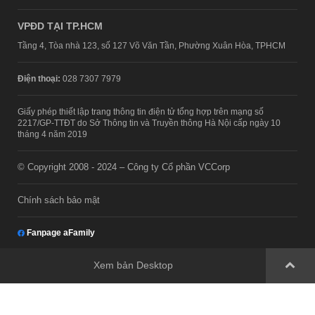
VPĐD TẠI TP.HCM
Tầng 4, Tòa nhà 123, số 127 Võ Văn Tần, Phường Xuân Hòa, TPHCM
Điện thoại:
028 7307 7979
Giấy phép thiết lập trang thông tin điện tử tổng hợp trên mạng số
2217/GP-TTĐT do Sở Thông tin và Truyền thông Hà Nội cấp ngày 10
tháng 4 năm 2019
© Copyright 2008 - 2024 – Công ty Cổ phần VCCorp
Chính sách bảo mật
Fanpage aFamily
Xem bản Desktop