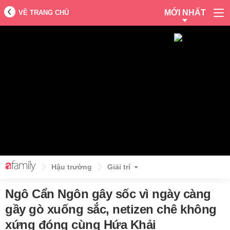
MỚI NHẤT
VỀ TRANG CHỦ
Hậu trường
Giải trí
Ngô Cẩn Ngôn gây sốc vì ngày càng
gầy gò xuống sắc, netizen chê không
xứng đóng cùng Hứa Khải