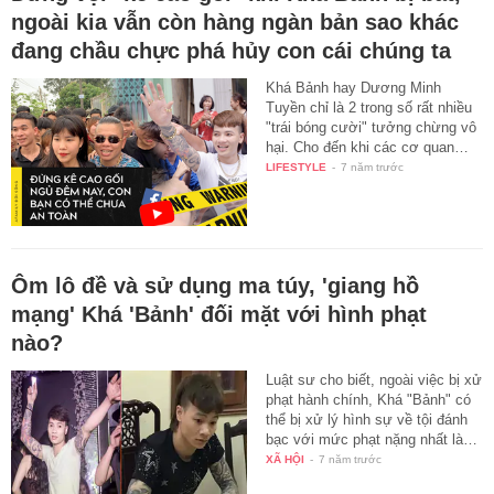
ngoài kia vẫn còn hàng ngàn bản sao khác
đang chầu chực phá hủy con cái chúng ta
Khá Bảnh hay Dương Minh
Tuyền chỉ là 2 trong số rất nhiều
"trái bóng cười" tưởng chừng vô
hại. Cho đến khi các cơ quan…
LIFESTYLE
-
7 năm trước
Ôm lô đề và sử dụng ma túy, 'giang hồ
mạng' Khá 'Bảnh' đối mặt với hình phạt
nào?
Luật sư cho biết, ngoài việc bị xử
phạt hành chính, Khá "Bảnh" có
thể bị xử lý hình sự về tội đánh
bạc với mức phạt nặng nhất là…
XÃ HỘI
-
7 năm trước