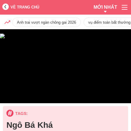
MỚI NHẤT
VỀ TRANG CHỦ
Anh trai vượt ngàn chông gai 2026
vụ điểm toán bất thường
TAGS:
Ngô Bá Khá