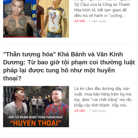
Sỹ Cầu) vừa bị Công an Thanh
Hóa khởi tố, bắt tạm giam để
điều tra về hành vi "cưỡng…
XÃ HỘI
-
7 năm trước
"Thần tượng hóa" Khá Bảnh và Văn Kính
Dương: Từ bao giờ tội phạm coi thường luật
pháp lại được tung hô như một huyền
thoại?
Là kẻ cầm đầu đường dây sản
xuất, mua bán hàng trăm kg ma
túy, đem "cái chết trắng" reo rắc
khắp các tỉnh thành. Vậy mà…
XÃ HỘI
-
7 năm trước