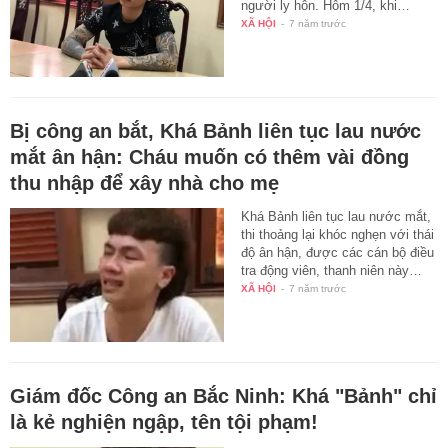
người ly hôn. Hôm 1/4, khi…
XÃ HỘI
-
7 năm trước
Bị công an bắt, Khá Bảnh liên tục lau nước
mắt ân hận: Cháu muốn có thêm vài đồng
thu nhập để xây nhà cho mẹ
Khá Bảnh liên tục lau nước mắt,
thi thoảng lại khóc nghẹn với thái
độ ân hận, được các cán bộ điều
tra động viên, thanh niên này…
XÃ HỘI
-
7 năm trước
Giám đốc Công an Bắc Ninh: Khá "Bảnh" chỉ
là kẻ nghiện ngập, tên tội phạm!