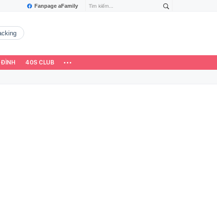
Fanpage aFamily
hacking
 ĐÌNH
40S CLUB