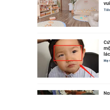
vu
Tiê
Cứ
mộ
lá
Mẹ 
Ng
Mẹ 