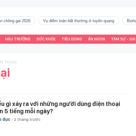
gàn chông gai 2026
vụ điểm toán bất thường ở tuyên quang
Bio
HẬU TRƯỜNG
SỨC KHỎE
TIÊU DÙNG
ĂN NGON
TÂM SỰ - GIA
EN THOAI
ại
ều gì xảy ra với những người dùng điện thoại
n 5 tiếng mỗi ngày?
o dục
-
2 tháng trước