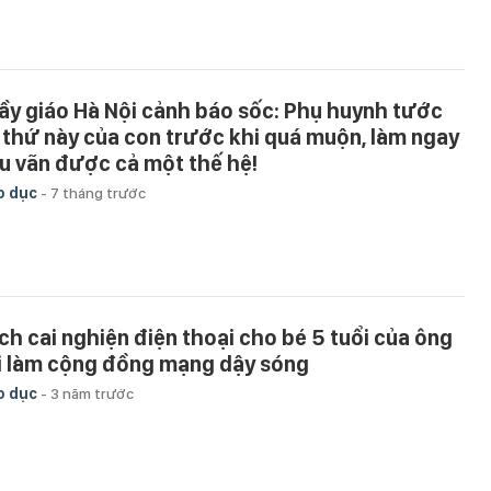
ầy giáo Hà Nội cảnh báo sốc: Phụ huynh tước
 thứ này của con trước khi quá muộn, làm ngay
u vãn được cả một thế hệ!
o dục
-
7 tháng trước
ch cai nghiện điện thoại cho bé 5 tuổi của ông
i làm cộng đồng mạng dậy sóng
o dục
-
3 năm trước