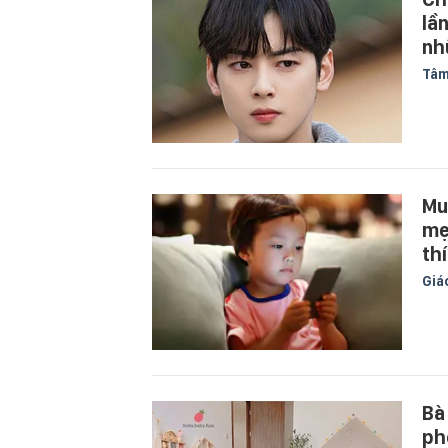
lầ
nh
Tâm
Mu
mẹ
th
Giá
Bà
ph