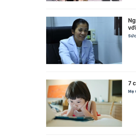
Ng
vớ
Sức
7 
Mẹ 