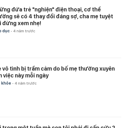
ững đứa trẻ "nghiện" điện thoại, cơ thể
ường sẽ có 4 thay đổi đáng sợ, cha mẹ tuyệt
i đừng xem nhẹ!
o dục
-
4 năm trước
ẻ vô tình bị trầm cảm do bố mẹ thường xuyên
m việc này mỗi ngày
 khỏe
-
4 năm trước
ỉ trong một tuần mà con tôi phải đi cấp cứu 2