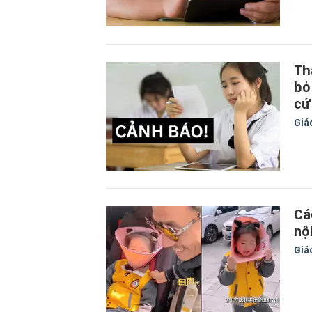
Th
bỏ
cứ
Giá
Cá
nộ
Giá