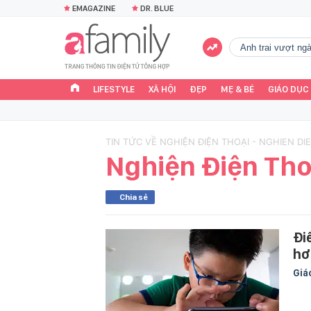
EMAGAZINE
DR. BLUE
Anh trai vượt n
LIFESTYLE
XÃ HỘI
ĐẸP
MẸ & BÉ
GIÁO DỤC
TIN TỨC VỀ NGHIỆN ĐIỆN THOẠI - NGHIEN DI
Nghiện Điện Tho
Chia sẻ
Đi
hơ
Giá