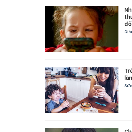
Nh
th
đố
Giá
Tr
là
Sức
Ch