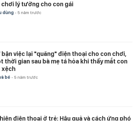
i chơi lý tưởng cho con gái
u dùng
-
5 năm trước
 bận việc lại "quăng" điện thoại cho con chơi,
t thời gian sau bà mẹ tá hỏa khi thấy mắt con
c xệch
và bé
-
5 năm trước
hiện điện thoại ở trẻ: Hậu quả và cách ứng phó
và bé
-
5 năm trước