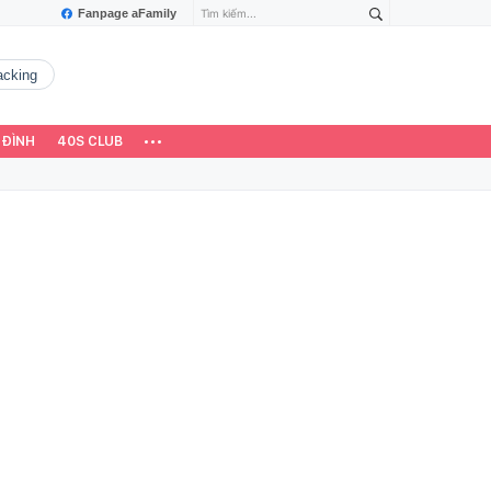
Fanpage aFamily
hacking
 ĐÌNH
40S CLUB