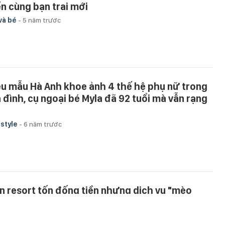
ển cùng bạn trai mới
và bé
-
5 năm trước
êu mẫu Hà Anh khoe ảnh 4 thế hệ phụ nữ trong
a đình, cụ ngoại bé Myla đã 92 tuổi mà vẫn rạng
estyle
-
6 năm trước
n resort tốn đống tiền nhưng dịch vụ "mèo
a", du khách khẳng định "1 đi không trở lại" khi
nh thêm combo mất nước và thanh toán không