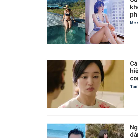
kh
ph
Mẹ 
Cả
hi
co
Tâm
Ng
dá