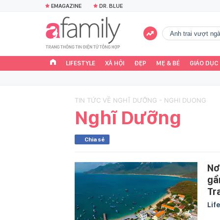
EMAGAZINE
DR. BLUE
Anh trai vượt n
LIFESTYLE
XÃ HỘI
ĐẸP
MẸ & BÉ
GIÁO DỤC
TIN TỨC VỀ NGHĨ DƯỠNG - NGHI DUONG
Nghĩ Dưỡng
Chia sẻ
Nơ
gầ
Tr
Lif