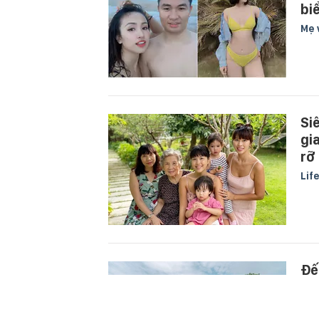
bi
Mẹ 
Si
gi
rỡ
Lif
Đế
mử
dí