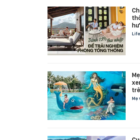
Ch
th
hư
Lif
Mẹ
xe
tr
Mẹ 
Cu