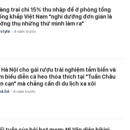
àng trai chi 15% thu nhập để ở phòng tổng
ống khắp Việt Nam "nghỉ dưỡng đơn giản là
ởng thụ những thứ mình làm ra"
estyle
-
4 năm trước
 Hà Nội cho gái rượu trải nghiệm tắm biển và
m biểu diễn cá heo thỏa thích tại "Tuần Châu
ên cạn" mà chẳng cần đi du lịch xa xôi
và bé
-
4 năm trước
ối tuần của hội hot mom: Mi Vân diện bikini