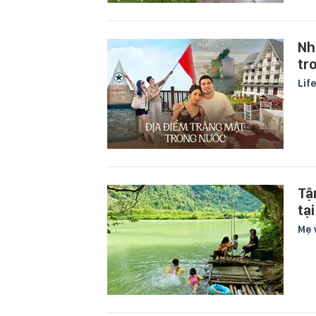
Nh
tr
Lif
Tậ
tạ
Mẹ 