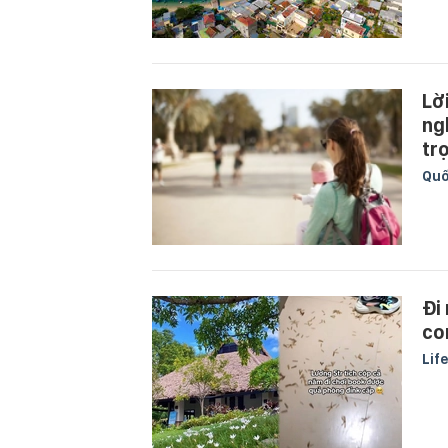
Lờ
ng
tr
Quố
Đi
co
Lif