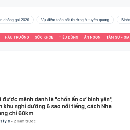
gàn chông gai 2026
vụ điểm toán bất thường ở tuyên quang
Bio
HẬU TRƯỜNG
SỨC KHỎE
TIÊU DÙNG
ĂN NGON
TÂM SỰ - GIA
i được mệnh danh là "chốn ẩn cư bình yên",
n khu nghỉ dưỡng 6 sao nổi tiếng, cách Nha
ang chỉ 60km
estyle
-
2 năm trước