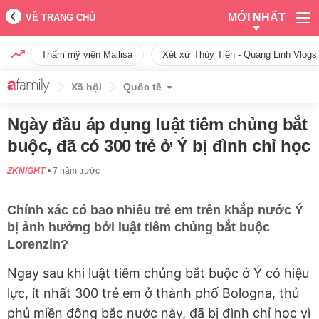
MỚI NHẤT
VỀ TRANG CHỦ
Thẩm mỹ viện Mailisa
Xét xử Thùy Tiên - Quang Linh Vlogs
Xã hội
Quốc tế
Ngày đầu áp dụng luật tiêm chủng bắt
buộc, đã có 300 trẻ ở Ý bị đình chỉ học
ZKNIGHT
7 năm trước
Chính xác có bao nhiêu trẻ em trên khắp nước Ý
bị ảnh hưởng bởi luật tiêm chủng bắt buộc
Lorenzin?
Ngay sau khi luật tiêm chủng bắt buộc ở Ý có hiệu
lực, ít nhất 300 trẻ em ở thành phố Bologna, thủ
phủ miền đông bắc nước này, đã bị đình chỉ học vì