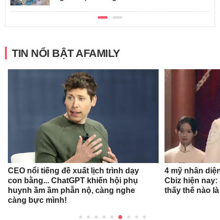
TIN NỔI BẬT AFAMILY
CEO nổi tiếng đề xuất lịch trình dạy
4 mỹ nhân diệ
con bằng... ChatGPT khiến hội phụ
Cbiz hiện nay: 
huynh ầm ầm phẫn nộ, càng nghe
thấy thế nào l
càng bực mình!