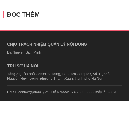
ĐỌC THÊM
CHỊU TRÁCH NHIỆM QUẢN LÝ NỘI DUNG
Bà Nguyễn Bích Minh
TRỤ SỞ HÀ NỘI
Tầng 21, Tòa nhà Center Building, Hapulico Complex, Số 01, phố
Nguyễn Huy Tưởng, phường Thanh Xuân, thành phố Hà Nội
Email:
contact@afamily.vn |
Điện thoại:
024 7309 5555, máy lẻ 62.370
VPĐD TẠI TP.HCM
Tầng 4, Tòa nhà 123, số 127 Võ Văn Tần, Phường Xuân Hòa, TPHCM
Điện thoại:
028 7307 7979