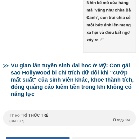
Nhìn bố mở cửa hàng
mà "vắng như chùa Bà
Đanh", con trai chia sẻ
một bức ảnh lên mạng
xã hội và điều bất ngờ
xảy ra
Vụ gian lận tuyển sinh đại học ở Mỹ: Con gái
sao Hollywood bị chỉ trích dữ dội khi "cướp
mất suất" của sinh viên khác, khoe thành tích,
đóng quảng cáo kiếm tiền trong khi không có
năng lực
Theo
TRÍ THỨC TRẺ
Copy link
(GMT +7)