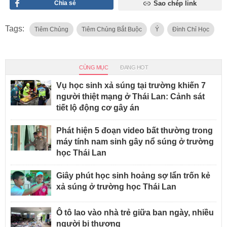
Chia sẻ
Sao chép link
Tags:
Tiêm Chủng
Tiêm Chủng Bắt Buộc
Ý
Đình Chỉ Học
CÙNG MỤC
ĐANG HOT
Vụ học sinh xả súng tại trường khiến 7
người thiệt mạng ở Thái Lan: Cảnh sát
tiết lộ động cơ gây án
Phát hiện 5 đoạn video bất thường trong
máy tính nam sinh gây nổ súng ở trường
học Thái Lan
Giây phút học sinh hoảng sợ lẩn trốn kẻ
xả súng ở trường học Thái Lan
Ô tô lao vào nhà trẻ giữa ban ngày, nhiều
người bị thương