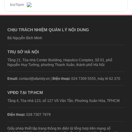
bizfly.vn
CHỊU TRÁCH NHIỆM QUẢN LÝ NỘI DUNG
Bà Nguyễn Bích Minh
TRỤ SỞ HÀ NỘI
Tầng 21, Tòa nhà Center Building, Hapulico Complex, Số 01, phố
Nguyễn Huy Tưởng, phường Thanh Xuân, thành phố Hà Nội
Email:
contact@afamily.vn |
Điện thoại:
024 7309 5555, máy lẻ 62.370
VPĐD TẠI TP.HCM
Tầng 4, Tòa nhà 123, số 127 Võ Văn Tần, Phường Xuân Hòa, TPHCM
Điện thoại:
028 7307 7979
Giấy phép thiết lập trang thông tin điện tử tổng hợp trên mạng số