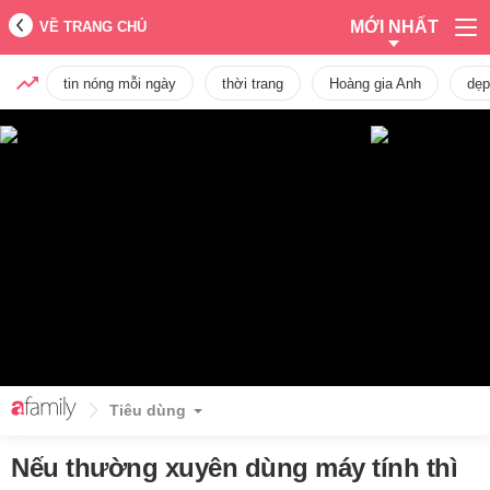
MỚI NHẤT
VỀ TRANG CHỦ
tin nóng mỗi ngày
thời trang
Hoàng gia Anh
dẹp
Tiêu dùng
Nếu thường xuyên dùng máy tính thì