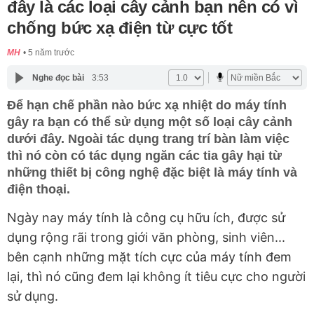
đây là các loại cây cảnh bạn nên có vì
chống bức xạ điện từ cực tốt
MH
5 năm trước
Nghe đọc bài
3:53
Để hạn chế phần nào bức xạ nhiệt do máy tính
gây ra bạn có thể sử dụng một số loại cây cảnh
dưới đây. Ngoài tác dụng trang trí bàn làm việc
thì nó còn có tác dụng ngăn các tia gây hại từ
những thiết bị công nghệ đặc biệt là máy tính và
điện thoại.
Ngày nay máy tính là công cụ hữu ích, được sử
dụng rộng rãi trong giới văn phòng, sinh viên...
bên cạnh những mặt tích cực của máy tính đem
lại, thì nó cũng đem lại không ít tiêu cực cho người
sử dụng.