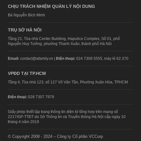
CHỊU TRÁCH NHIỆM QUẢN LÝ NỘI DUNG
Bà Nguyễn Bích Minh
TRỤ SỞ HÀ NỘI
Tầng 21, Tòa nhà Center Building, Hapulico Complex, Số 01, phố
Nguyễn Huy Tưởng, phường Thanh Xuân, thành phố Hà Nội
Email:
contact@afamily.vn |
Điện thoại:
024 7309 5555, máy lẻ 62.370
VPĐD TẠI TP.HCM
Tầng 4, Tòa nhà 123, số 127 Võ Văn Tần, Phường Xuân Hòa, TPHCM
Điện thoại:
028 7307 7979
Giấy phép thiết lập trang thông tin điện tử tổng hợp trên mạng số
2217/GP-TTĐT do Sở Thông tin và Truyền thông Hà Nội cấp ngày 10
tháng 4 năm 2019
© Copyright 2008 - 2024 – Công ty Cổ phần VCCorp