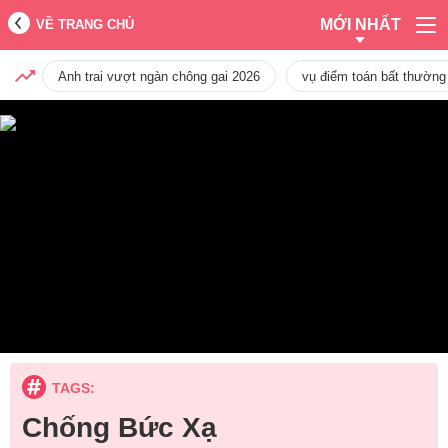
MỚI NHẤT
VỀ TRANG CHỦ
Anh trai vượt ngàn chông gai 2026
vụ điểm toán bất thường
TAGS:
Chống Bức Xạ