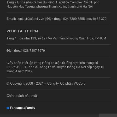
Tầng 21, Tòa nhà Center Building, Hapulico Complex, Số 01, phố
Nguyễn Huy Tưởng, phường Thanh Xuân, thành phố Hà Nội
Email:
contact@afamily.vn |
Điện thoại:
024 7309 5555, máy lẻ 62.370
VPĐD TẠI TP.HCM
Tầng 4, Tòa nhà 123, số 127 Võ Văn Tần, Phường Xuân Hòa, TPHCM
Điện thoại:
028 7307 7979
Giấy phép thiết lập trang thông tin điện tử tổng hợp trên mạng số
2217/GP-TTĐT do Sở Thông tin và Truyền thông Hà Nội cấp ngày 10
tháng 4 năm 2019
© Copyright 2008 - 2024 – Công ty Cổ phần VCCorp
Chính sách bảo mật
Fanpage aFamily