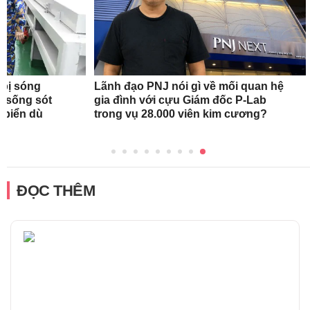
 bị sóng
Lãnh đạo PNJ nói gì về mối quan hệ
h sống sót
gia đình với cựu Giám đốc P-Lab
n biển dù
trong vụ 28.000 viên kim cương?
ĐỌC THÊM