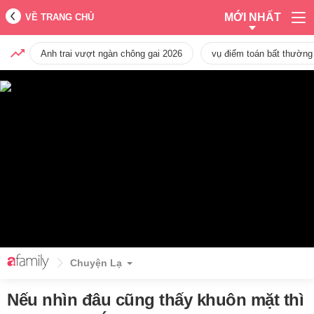
MỚI NHẤT
VỀ TRANG CHỦ
Anh trai vượt ngàn chông gai 2026
vụ điểm toán bất thường
Chuyện Lạ
Nếu nhìn đâu cũng thấy khuôn mặt thì