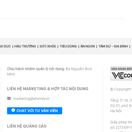
ÁO DỤC
HẬU TRƯỜNG
SỨC KHỎE
TIÊU DÙNG
ĂN NGON
TÂM SỰ - GIA ĐÌNH
Chịu trách nhiệm quản lý nội dung:
Bà Nguyễn Bích
Minh.
LIÊN HỆ MARKETING & HỢP TÁC NỘI DUNG
© Copyright
marketing@afamily.vn
Tầng 17, 19, 
Số 01, phố 
CHAT VỚI TƯ VẤN VIÊN
Hà Nội
Giấy phép th
LIÊN HỆ QUẢNG CÁO
số 2217/GP-T