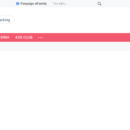
Fanpage aFamily
hacking
 ĐÌNH
40S CLUB