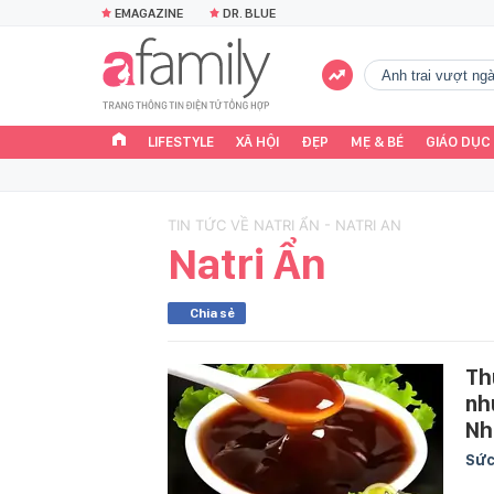
EMAGAZINE
DR. BLUE
Anh trai vượt n
LIFESTYLE
XÃ HỘI
ĐẸP
MẸ & BÉ
GIÁO DỤC
TIN TỨC VỀ NATRI ẨN - NATRI AN
Natri Ẩn
Chia sẻ
Th
nh
Nh
Sức