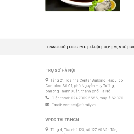
TRANG CHỦ
LIFESTYLE
XÃ HỘI
ĐẸP
MẸ & BÉ
GI
TRỤ SỞ HÀ NỘI
Tầng 21, Tòa nhà Center Building, Hapulico
Complex, Số 01, phố Nguyễn Huy Tưởng,
phường Thanh Xuân, thành phố Hà Nội
Điện thoại: 024 7309 5555, máy lẻ 62.370
Email:
contact@afamily.vn
VPĐD TẠI TP.HCM
Tầng 4, Tòa nhà 123, số 127 Võ Văn Tần,