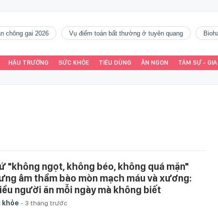
gàn chông gai 2026
vụ điểm toán bất thường ở tuyên quang
Bio
HẬU TRƯỜNG
SỨC KHỎE
TIÊU DÙNG
ĂN NGON
TÂM SỰ - GIA
ứ "không ngọt, không béo, không quá mặn"
ưng âm thầm bào mòn mạch máu và xương:
iều người ăn mỗi ngày mà không biết
 khỏe
-
3 tháng trước