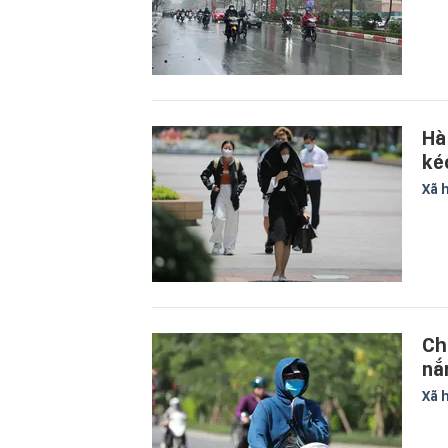
Hà
ké
Xã 
Ch
nắ
Xã 