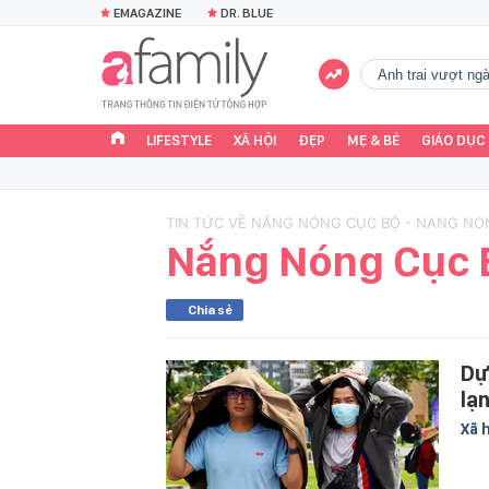
EMAGAZINE
DR. BLUE
Anh trai vượt n
LIFESTYLE
XÃ HỘI
ĐẸP
MẸ & BÉ
GIÁO DỤC
TIN TỨC VỀ NẮNG NÓNG CỤC BỘ - NANG NO
Nắng Nóng Cục 
Chia sẻ
Dự
lạ
Xã 