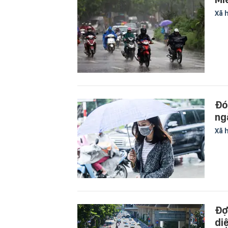
Xã 
Đó
ng
Xã 
Đợ
di