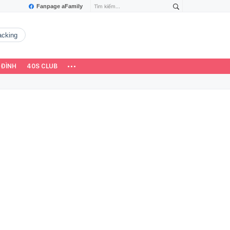
Fanpage aFamily
hacking
 ĐÌNH
40S CLUB