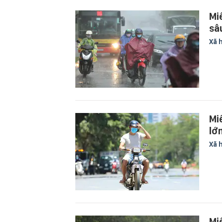
Mi
sâ
Xã 
Mi
lớ
Xã 
Mi