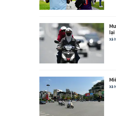
Mư
lạ
Xã 
Mi
Xã 