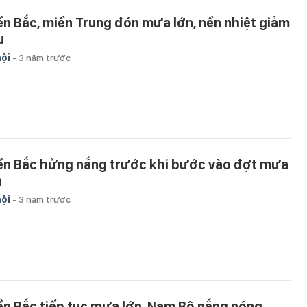
ền Bắc, miền Trung đón mưa lớn, nền nhiệt giảm
u
hội
-
3 năm trước
ền Bắc hửng nắng trước khi bước vào đợt mưa
n
hội
-
3 năm trước
ền Bắc tiếp tục mưa lớn, Nam Bộ nắng nóng