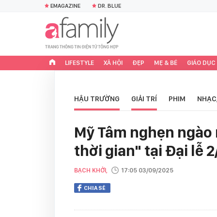
EMAGAZINE
DR. BLUE
LIFESTYLE
XÃ HỘI
ĐẸP
MẸ & BÉ
GIÁO DỤC
HẬU TRƯỜNG
GIẢI TRÍ
PHIM
NHẠC
Mỹ Tâm nghẹn ngào 
thời gian" tại Đại lễ 
BẠCH KHỞI,
17:05 03/09/2025
CHIA SẺ