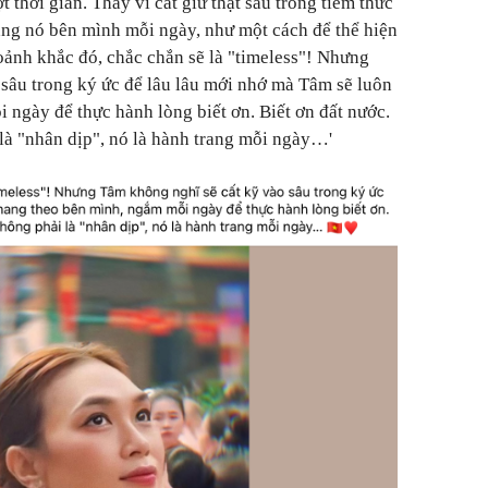
t thời gian. Thay vì cất giữ thật sâu trong tiềm thức
ang nó bên mình mỗi ngày, như một cách để thể hiện
ảnh khắc đó, chắc chắn sẽ là "timeless"! Nhưng
sâu trong ký ức để lâu lâu mới nhớ mà Tâm sẽ luôn
ngày để thực hành lòng biết ơn. Biết ơn đất nước.
là "nhân dịp", nó là hành trang mỗi ngày…'