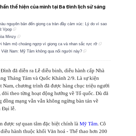
hần thể hiện của mình tại Ba Đình lịch sử sáng
àu nguyên bản đến giọng ca tràn đầy cảm xúc: Lý do vì sao
ất Vpop
Hòa Minzy
ời hâm mộ choáng ngợp vì giọng ca và nhan sắc rực rỡ
ất Việt Nam: Mỹ Tâm không qua nổi người này?
 Đình đã diễn ra Lễ diễu binh, diễu hành cấp Nhà
ng Tháng Tám và Quốc Khánh 2/9. Là sự kiện
iệt Nam, chương trình đã được hàng chục triệu người
dõi theo từng hoạt động hướng về Tổ quốc. Dù đã
ng đồng mạng vẫn vẫn không ngừng bàn tán về
 Đại lễ.
n được sự quan tâm đặc biệt chính là
Mỹ Tâm
. Cô
 diễu hành thuộc khối Văn hoá - Thể thao hơn 200