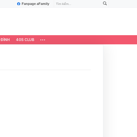
Fanpage aFamily
 ĐÌNH
40S CLUB