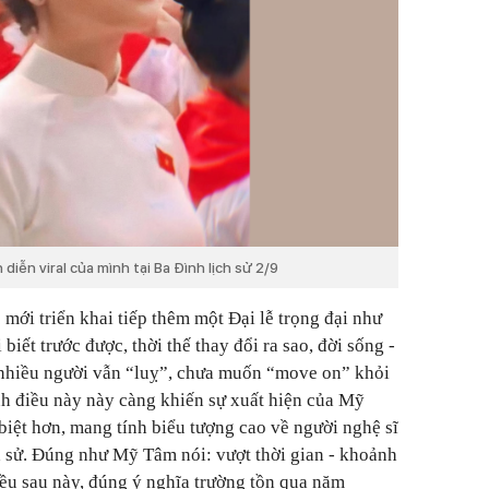
iễn viral của mình tại Ba Đình lịch sử 2/9
mới triển khai tiếp thêm một Đại lễ trọng đại như
biết trước được, thời thế thay đổi ra sao, đời sống -
 nhiều người vẫn “luỵ”, chưa muốn “move on” khỏi
nh điều này này càng khiến sự xuất hiện của Mỹ
 biệt hơn, mang tính biểu tượng cao về người nghệ sĩ
h sử. Đúng như Mỹ Tâm nói: vượt thời gian - khoảnh
ều sau này, đúng ý nghĩa trường tồn qua năm