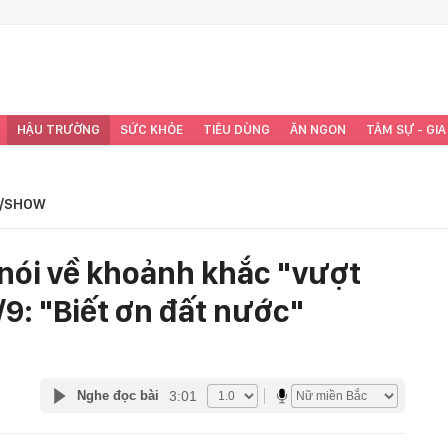
HẬU TRƯỜNG
SỨC KHỎE
TIÊU DÙNG
ĂN NGON
TÂM SỰ - GIA
/SHOW
nói về khoảnh khắc "vượt
2/9: "Biết ơn đất nước"
3:01
Nghe đọc bài