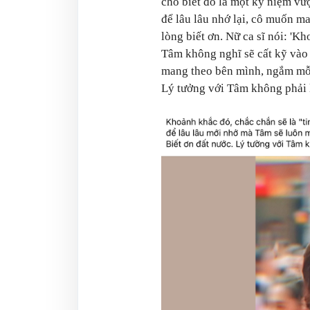
cho biết đó là một kỷ niệm vượ
để lâu lâu nhớ lại, cô muốn m
lòng biết ơn. Nữ ca sĩ nói: '
Kho
Tâm không nghĩ sẽ cất kỹ vào 
mang theo bên mình, ngắm mỗi 
Lý tưởng với Tâm không phải 