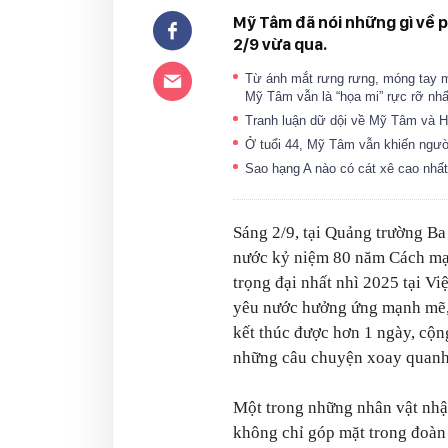
Mỹ Tâm đã nói những gì về p
2/9 vừa qua.
Từ ánh mắt rưng rưng, móng tay m
Mỹ Tâm vẫn là “họa mi” rực rỡ nh
Tranh luận dữ dội về Mỹ Tâm và 
Ở tuổi 44, Mỹ Tâm vẫn khiến ngư
Sao hạng A nào có cát xê cao nh
Sáng 2/9, tại Quảng trường Ba
nước kỷ niệm 80 năm Cách mạ
trọng đại nhất nhì 2025 tại V
yêu nước hưởng ứng mạnh mẽ, 
kết thúc được hơn 1 ngày, cộ
những câu chuyện xoay quanh
Một trong những nhân vật nhậ
không chỉ góp mặt trong đoàn