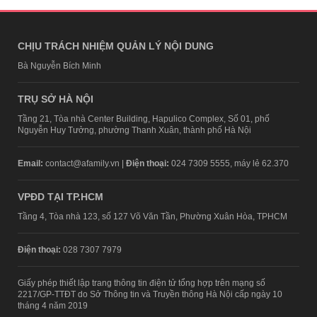
CHỊU TRÁCH NHIỆM QUẢN LÝ NỘI DUNG
Bà Nguyễn Bích Minh
TRỤ SỞ HÀ NỘI
Tầng 21, Tòa nhà Center Building, Hapulico Complex, Số 01, phố
Nguyễn Huy Tưởng, phường Thanh Xuân, thành phố Hà Nội
Email:
contact@afamily.vn |
Điện thoại:
024 7309 5555, máy lẻ 62.370
VPĐD TẠI TP.HCM
Tầng 4, Tòa nhà 123, số 127 Võ Văn Tần, Phường Xuân Hòa, TPHCM
Điện thoại:
028 7307 7979
Giấy phép thiết lập trang thông tin điện tử tổng hợp trên mạng số
2217/GP-TTĐT do Sở Thông tin và Truyền thông Hà Nội cấp ngày 10
tháng 4 năm 2019