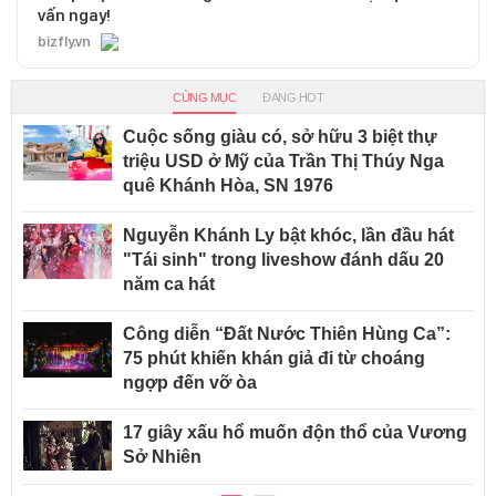
vấn ngay!
bizfly.vn
CÙNG MỤC
ĐANG HOT
Cuộc sống giàu có, sở hữu 3 biệt thự
triệu USD ở Mỹ của Trần Thị Thúy Nga
quê Khánh Hòa, SN 1976
Nguyễn Khánh Ly bật khóc, lần đầu hát
"Tái sinh" trong liveshow đánh dấu 20
năm ca hát
Công diễn “Đất Nước Thiên Hùng Ca”:
75 phút khiến khán giả đi từ choáng
ngợp đến vỡ òa
17 giây xấu hổ muốn độn thổ của Vương
Sở Nhiên