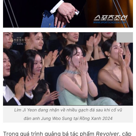
Lim Ji Yeon đang nhận về nhiều gạch đá sau khi cổ vũ
đàn anh Jung Woo Sung tại Rồng Xanh 2024
Trong quá trình quảng bá tác phẩm
Revolver
, cặp