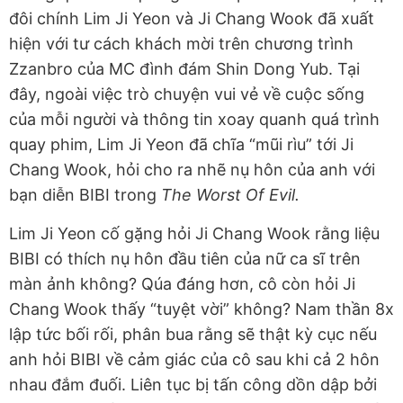
đôi chính Lim Ji Yeon và Ji Chang Wook đã xuất
hiện với tư cách khách mời trên chương trình
Zzanbro của MC đình đám Shin Dong Yub. Tại
đây, ngoài việc trò chuyện vui vẻ về cuộc sống
của mỗi người và thông tin xoay quanh quá trình
quay phim, Lim Ji Yeon đã chĩa “mũi rìu” tới Ji
Chang Wook, hỏi cho ra nhẽ nụ hôn của anh với
bạn diễn BIBI trong
The Worst Of Evil.
Lim Ji Yeon cố gặng hỏi Ji Chang Wook rằng liệu
BIBI có thích nụ hôn đầu tiên của nữ ca sĩ trên
màn ảnh không? Qúa đáng hơn, cô còn hỏi Ji
Chang Wook thấy “tuyệt vời” không? Nam thần 8x
lập tức bối rối, phân bua rằng sẽ thật kỳ cục nếu
anh hỏi BIBI về cảm giác của cô sau khi cả 2 hôn
nhau đắm đuối. Liên tục bị tấn công dồn dập bởi