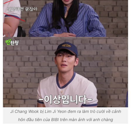
Ji Chang Wook bị Lim Ji Yeon đem ra làm trò cười về cảnh
hôn đầu tiên của BIBI trên màn ảnh với anh chàng