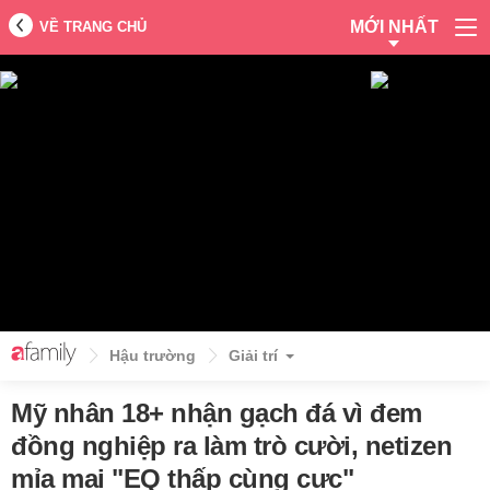
MỚI NHẤT
VỀ TRANG CHỦ
Hậu trường
Giải trí
Mỹ nhân 18+ nhận gạch đá vì đem
đồng nghiệp ra làm trò cười, netizen
mỉa mai "EQ thấp cùng cực"