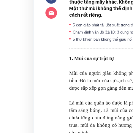
thuộc tầng mây khác. Không p
Một thứ mùi không thể định
cách rất riêng.
5 con giáp phát tài đột xuất trong 
Chạm đỉnh vận đỏ 31/10: 3 cung ho
5 thứ khiến bạn không thể giàu nổ
1. Mùi của sự trật tự
Mùi của người giàu không ph
tiền. Đó là mùi của sự sạch sẽ,
được sắp xếp gọn gàng đến mứ
Là mùi của quần áo được là ph
tắm sáng bóng. Là mùi của cơ
chưa từng chịu đựng nắng gió
trưa, mùi da không có hương 
của mình.