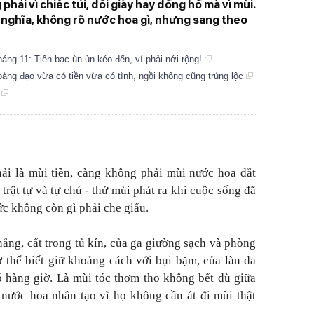
hải vì chiếc túi, đôi giày hay đồng hồ mà vì mùi.
 nghĩa, không rõ nước hoa gì, nhưng sang theo
tháng 11: Tiền bạc ùn ùn kéo đến, ví phải nới rộng!
àng đạo vừa có tiền vừa có tình, ngồi không cũng trúng lộc
i
ải là mùi tiền, càng không phải mùi nước hoa đắt
 trật tự và tự chủ - thứ mùi phát ra khi cuộc sống đã
c không còn gì phải che giấu.
ẳng, cất trong tủ kín, của ga giường sạch và phòng
 thể biết giữ khoảng cách với bụi bặm, của làn da
 hàng giờ. Là mùi tóc thơm tho không bết dù giữa
nước hoa nhân tạo vì họ không cần át đi mùi thật