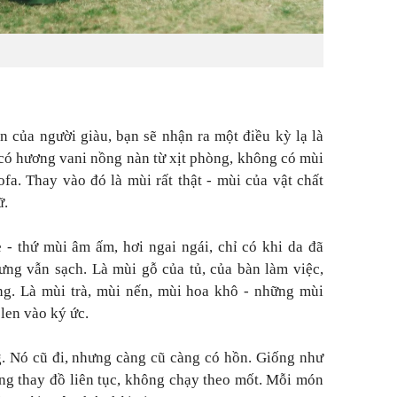
 của người giàu, bạn sẽ nhận ra một điều kỳ lạ là
có hương vani nồng nàn từ xịt phòng, không có mùi
fa. Thay vào đó là mùi rất thật - mùi của vật chất
ữ.
e - thứ mùi âm ấm, hơi ngai ngái, chỉ có khi da đã
ng vẫn sạch. Là mùi gỗ của tủ, của bàn làm việc,
ng. Là mùi trà, mùi nến, mùi hoa khô - những mùi
len vào ký ức.
. Nó cũ đi, nhưng càng cũ càng có hồn. Giống như
ông thay đồ liên tục, không chạy theo mốt. Mỗi món