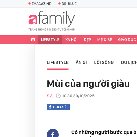
EMAGAZINE
DR. BLUE
LIFESTYLE
XÃ HỘI
ĐẸP
MẸ & BÉ
GIÁO DỤC
LIFESTYLE
ĂN GÌ
LỐI SỐNG
DU LỊC
Mùi của người giàu
S.A,
10:30 30/10/2025
CHIA SẺ
Có những người bước qua bạn