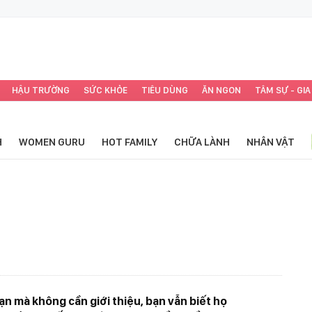
HẬU TRƯỜNG
SỨC KHỎE
TIÊU DÙNG
ĂN NGON
TÂM SỰ - GIA
H
WOMEN GURU
HOT FAMILY
CHỮA LÀNH
NHÂN VẬT
 mà không cần giới thiệu, bạn vẫn biết họ