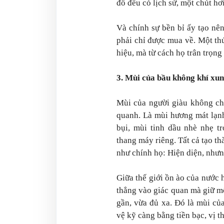
đồ đều có lịch sử, một chút hơ
Và chính sự bền bỉ ấy tạo nê
phải chỉ được mua về. Một th
hiệu, mà từ cách họ trân trọn
3. Mùi của bầu không khí xu
Mùi của người giàu không ch
quanh. Là mùi hương mát lạnh
bụi, mùi tinh dầu nhè nhẹ t
thang máy riêng. Tất cả tạo t
như chính họ: Hiện diện, nhưn
Giữa thế giới ồn ào của nước 
thẳng vào giác quan mà giữ m
gần, vừa đủ xa. Đó là mùi củ
vệ kỹ càng bằng tiền bạc, vị t