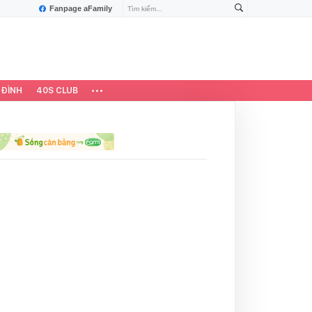
Fanpage aFamily
 ĐÌNH
40S CLUB