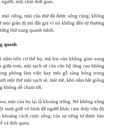
i người, một chút thời gian.
n mùi riêng, mùi của thứ đã được sống cùng, không
ứ mùi giản dị mà đắt giá vì nó không đến từ thương
g từng thứ xung quanh mình.
ng quanh
ỉ nằm trên cơ thể họ, mà len vào không gian xung
 giữa trưa, mùi sạch sẽ của căn hộ tầng cao không
rong phòng làm việc hay mùi gỗ sáng bóng trong
hành một thứ mùi sạch sẽ, mát mẽ, khó nắm bắt giống
g không dễ chạm tới.
hoa, mùi của họ lại là khoảng trống. Nó không xông
ột ranh giới vô hình để người khác cảm thấy vừa đủ
a khoảng cách cuộc sống, của sự riêng tư được bảo
hế và thói quen.