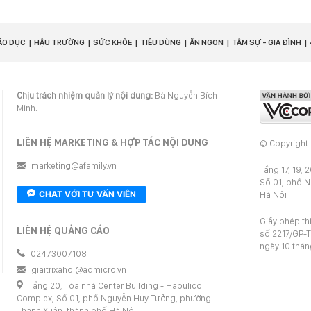
ÁO DỤC
HẬU TRƯỜNG
SỨC KHỎE
TIÊU DÙNG
ĂN NGON
TÂM SỰ - GIA ĐÌNH
Chịu trách nhiệm quản lý nội dung:
Bà Nguyễn Bích
Minh.
LIÊN HỆ MARKETING & HỢP TÁC NỘI DUNG
© Copyright
marketing@afamily.vn
Tầng 17, 19, 
Số 01, phố 
CHAT VỚI TƯ VẤN VIÊN
Hà Nội
Giấy phép th
LIÊN HỆ QUẢNG CÁO
số 2217/GP-T
ngày 10 thá
02473007108
giaitrixahoi@admicro.vn
Tầng 20, Tòa nhà Center Building - Hapulico
Complex, Số 01, phố Nguyễn Huy Tưởng, phường
Thanh Xuân, thành phố Hà Nội