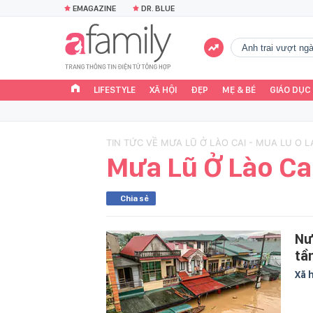
EMAGAZINE
DR. BLUE
Anh trai vượt n
LIFESTYLE
XÃ HỘI
ĐẸP
MẸ & BÉ
GIÁO DỤC
TIN TỨC VỀ MƯA LŨ Ở LÀO CAI - MUA LU O L
Mưa Lũ Ở Lào Ca
Chia sẻ
Nư
tầ
Xã 