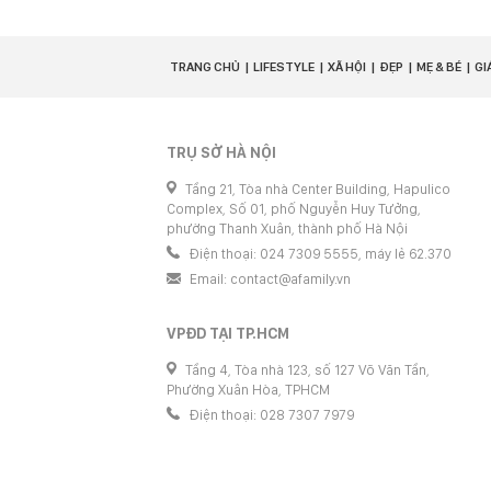
TRANG CHỦ
LIFESTYLE
XÃ HỘI
ĐẸP
MẸ & BÉ
GI
TRỤ SỞ HÀ NỘI
Tầng 21, Tòa nhà Center Building, Hapulico
Complex, Số 01, phố Nguyễn Huy Tưởng,
phường Thanh Xuân, thành phố Hà Nội
Điện thoại: 024 7309 5555, máy lẻ 62.370
Email:
contact@afamily.vn
VPĐD TẠI TP.HCM
Tầng 4, Tòa nhà 123, số 127 Võ Văn Tần,
Phường Xuân Hòa, TPHCM
Điện thoại: 028 7307 7979