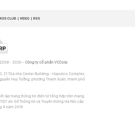
40S CLUB
VIDEO
RSS
 2008 - 2026 –
Công ty cổ phần VCCorp
20, 21 Tòa nhà Center Building - Hapulico Complex,
Nguyễn Huy Tưởng, phường Thanh Xuân, thành phố
iết lập trang thông tin điện tử tổng hợp trên mạng
TĐT do Sở Thông tin và Truyền thông Hà Nội cấp
ng 4 năm 2019