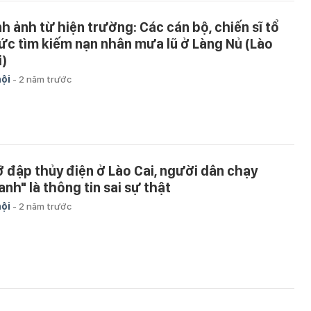
nh ảnh từ hiện trường: Các cán bộ, chiến sĩ tổ
ức tìm kiếm nạn nhân mưa lũ ở Làng Nủ (Lào
i)
hội
-
2 năm trước
ỡ đập thủy điện ở Lào Cai, người dân chạy
anh" là thông tin sai sự thật
hội
-
2 năm trước