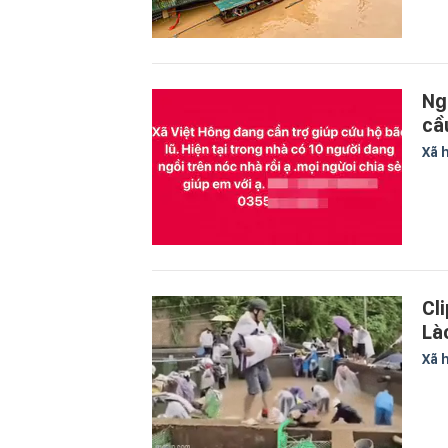
Ng
cầ
Xã 
Cl
Là
Xã 