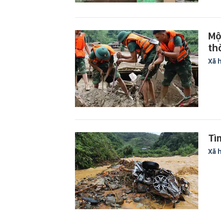
Mộ
th
Xã 
Tì
Xã 