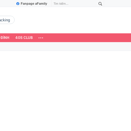
Fanpage aFamily
hacking
 ĐÌNH
40S CLUB