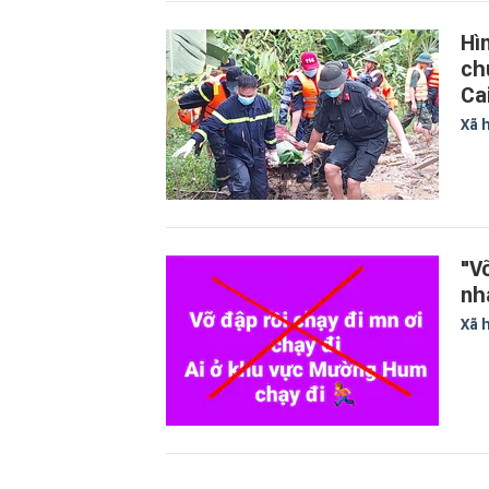
Hì
ch
Ca
Xã 
"V
nh
Xã 