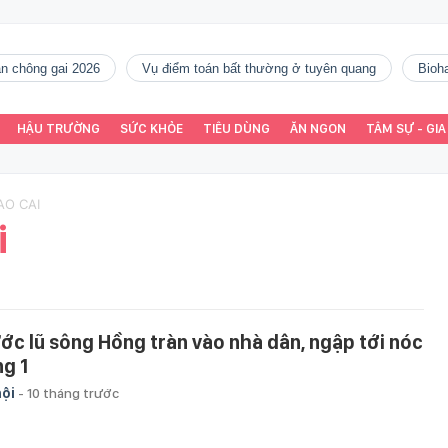
gàn chông gai 2026
vụ điểm toán bất thường ở tuyên quang
Bio
HẬU TRƯỜNG
SỨC KHỎE
TIÊU DÙNG
ĂN NGON
TÂM SỰ - GIA
AO CAI
i
ớc lũ sông Hồng tràn vào nhà dân, ngập tới nóc
ng 1
hội
-
10 tháng trước