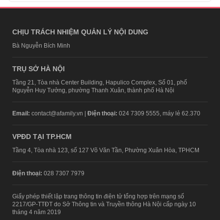
CHỊU TRÁCH NHIỆM QUẢN LÝ NỘI DUNG
Bà Nguyễn Bích Minh
TRỤ SỞ HÀ NỘI
Tầng 21, Tòa nhà Center Building, Hapulico Complex, Số 01, phố
Nguyễn Huy Tưởng, phường Thanh Xuân, thành phố Hà Nội
Email:
contact@afamily.vn |
Điện thoại:
024 7309 5555, máy lẻ 62.370
VPĐD TẠI TP.HCM
Tầng 4, Tòa nhà 123, số 127 Võ Văn Tần, Phường Xuân Hòa, TPHCM
Điện thoại:
028 7307 7979
Giấy phép thiết lập trang thông tin điện tử tổng hợp trên mạng số
2217/GP-TTĐT do Sở Thông tin và Truyền thông Hà Nội cấp ngày 10
tháng 4 năm 2019