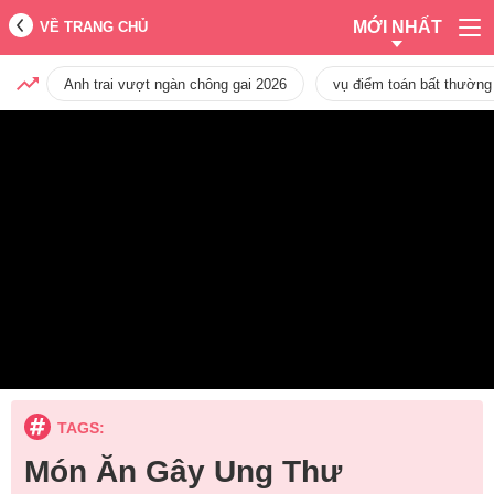
MỚI NHẤT
VỀ TRANG CHỦ
Anh trai vượt ngàn chông gai 2026
vụ điểm toán bất thường
TAGS:
Món Ăn Gây Ung Thư