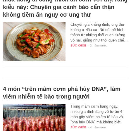
kiểu này: Chuyên gia cảnh báo cẩn thận
không tiềm ẩn nguy cơ ung thư
Chuyên gia khẳng định, ung thư
không ở đâu xa. Nó có thể hình
thành từ những thói quen tưởng
vô hại, giống như thói quen chế…
SỨC KHỎE
-
3 năm trước
4 món “trên mâm cơm phá hủy DNA”, làm
viêm nhiễm tế bào trong người
Trong mâm cơm hàng ngày,
nhiều gia đình đang vô tư ăn 4
món gây viêm nhiễm tế bào và
“phá hủy DNA” mà không biết.
SỨC KHỎE
-
4 năm trước