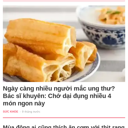
Ngày càng nhiều người mắc ung thư?
Bác sĩ khuyên: Chớ dại đụng nhiều 4
món ngon này
SỨC KHỎE
-
9 tháng trước
Mùa đông ai cũng thích ăn cơm với thịt rang