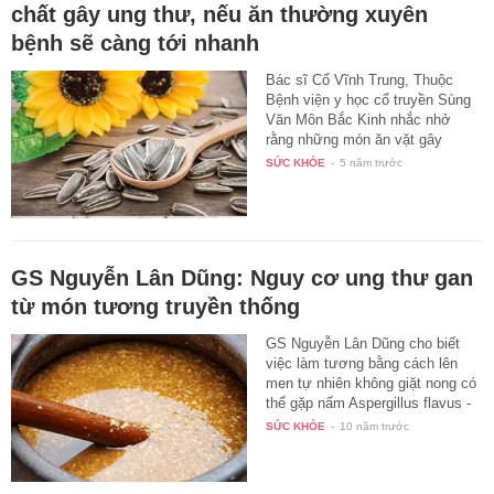
chất gây ung thư, nếu ăn thường xuyên
bệnh sẽ càng tới nhanh
Bác sĩ Cổ Vĩnh Trung, Thuộc
Bệnh viện y học cổ truyền Sùng
Văn Môn Bắc Kinh nhắc nhở
rằng những món ăn vặt gây
ung…
SỨC KHỎE
-
5 năm trước
GS Nguyễn Lân Dũng: Nguy cơ ung thư gan
từ món tương truyền thống
GS Nguyễn Lân Dũng cho biết
việc làm tương bằng cách lên
men tự nhiên không giặt nong có
thể gặp nấm Aspergillus flavus -
…
SỨC KHỎE
-
10 năm trước