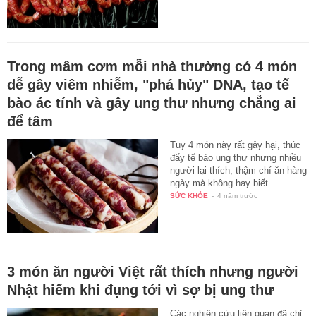
Trong mâm cơm mỗi nhà thường có 4 món
dễ gây viêm nhiễm, "phá hủy" DNA, tạo tế
bào ác tính và gây ung thư nhưng chẳng ai
để tâm
Tuy 4 món này rất gây hại, thúc
đẩy tế bào ung thư nhưng nhiều
người lại thích, thậm chí ăn hàng
ngày mà không hay biết.
SỨC KHỎE
-
4 năm trước
3 món ăn người Việt rất thích nhưng người
Nhật hiếm khi đụng tới vì sợ bị ung thư
Các nghiên cứu liên quan đã chỉ