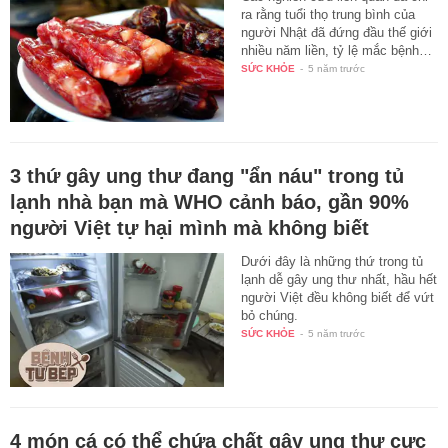
ra rằng tuổi thọ trung bình của
người Nhật đã đứng đầu thế giới
nhiều năm liền, tỷ lệ mắc bệnh…
SỨC KHỎE
-
5 năm trước
3 thứ gây ung thư đang "ẩn náu" trong tủ
lạnh nhà bạn mà WHO cảnh báo, gần 90%
người Việt tự hại mình mà không biết
Dưới đây là những thứ trong tủ
lạnh dễ gây ung thư nhất, hầu hết
người Việt đều không biết để vứt
bỏ chúng.
SỨC KHỎE
-
5 năm trước
4 món cá có thể chứa chất gây ung thư cực