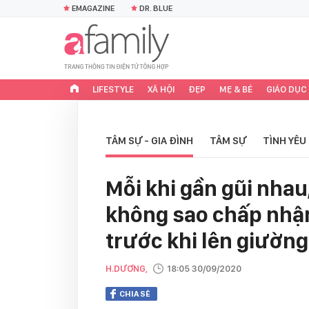
EMAGAZINE
DR. BLUE
LIFESTYLE
XÃ HỘI
ĐẸP
MẸ & BÉ
GIÁO DỤC
TÂM SỰ - GIA ĐÌNH
TÂM SỰ
TÌNH YÊU
Mỗi khi gần gũi nhau
không sao chấp nhận
trước khi lên giường
H.DƯƠNG,
18:05 30/09/2020
CHIA SẺ