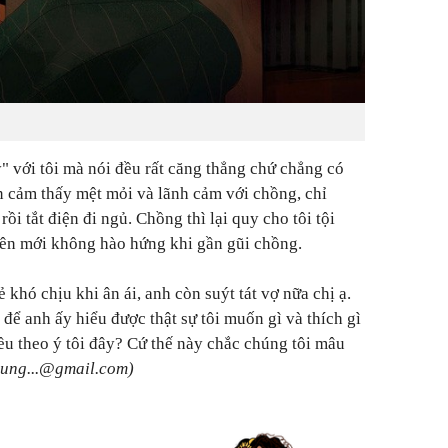
" với tôi mà nói đều rất căng thẳng chứ chẳng có
òn cảm thấy mệt mỏi và lãnh cảm với chồng, chỉ
i tắt điện đi ngủ. Chồng thì lại quy cho tôi tội
nên mới không hào hứng khi gần gũi chồng.
ẻ khó chịu khi ân ái, anh còn suýt tát vợ nữa chị ạ.
để anh ấy hiểu được thật sự tôi muốn gì và thích gì
ều theo ý tôi đây? Cứ thế này chắc chúng tôi mâu
ung...@gmail.com)