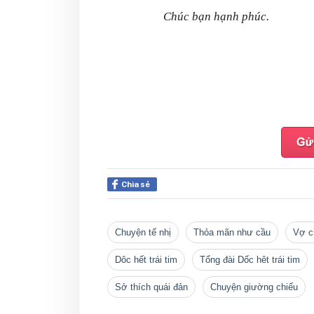
Chúc bạn hạnh phúc.
Chia sẻ
chuyện tế nhị
thỏa mãn như cầu
vợ 
dôc hết trái tim
Tổng đài Dốc hêt trái tim
sở thích quái đản
chuyện giường chiếu