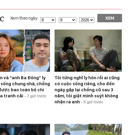
c
Xem theo ngày
XEM
ên và “anh Ba Đông” ly
Tôi từng nghĩ ly hôn rồi ai cũng
 sống chung nhà, chồng
có cuộc sống riêng, cho đến
được bao toàn bộ chi
ngày gặp lại chồng cũ sau 3
ra tranh cãi
năm, tôi giật mình suýt không
-
7 giờ trước
nhận ra anh
-
5 giờ trước