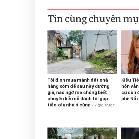
Tin cùng chuyên mụ
Tôi định mua mảnh đất nhà
Kiều Ti
hàng xóm để sau này dưỡng
hôn vẫn
già, nào ngờ mẹ chồng biết
cũ còn 
chuyện liền dỗ dành tôi góp
phí: Nổ 
tiền xây nhà ở cùng
-
7 giờ trước