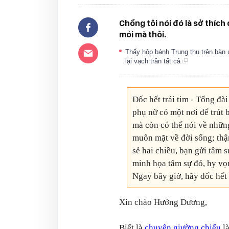
Chồng tôi nói đó là sở thích
mỏi mà thôi.
Thấy hộp bánh Trung thu trên bàn 
lại vạch trần tất cả
Dốc hết trái tim - Tổng đài
phụ nữ có một nơi để trút 
mà còn có thể nói về nhữn
muôn mặt về đời sống; thậ
sẻ hai chiều, bạn gửi tâm 
minh họa tâm sự đó, hy vọn
Ngay bây giờ, hãy dốc hết
Xin chào Hướng Dương,
Biết là
chuyện giường chiếu
là