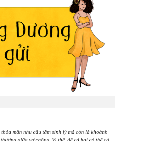
 thỏa mãn nhu cầu tâm sinh lý mà còn là khoảnh
thương giữa vợ chồng. Vì thế, để cả hai có thể có