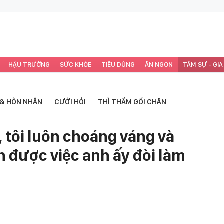
HẬU TRƯỜNG
SỨC KHỎE
TIÊU DÙNG
ĂN NGON
TÂM SỰ - GIA
 & HÔN NHÂN
CƯỚI HỎI
THÌ THẦM GỐI CHĂN
, tôi luôn choáng váng và
 được việc anh ấy đòi làm