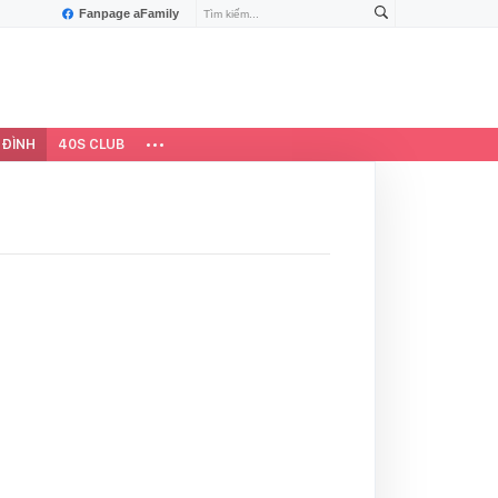
Fanpage aFamily
 ĐÌNH
40S CLUB