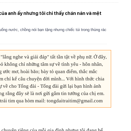
 của anh ấy nhưng tôi chỉ thấy chán nản và mệt
uống nước, chồng nói bạn tặng nhưng chiếc túi trong thùng rác
 "lắng nghe và giải đáp" tất tần tật về phụ nữ. Ở đây,
bỏ không chỉ những tâm sự về tình yêu - hôn nhân,
g ước mơ, hoài bão; bày tỏ quan điểm, thắc mắc
m chí kể câu chuyện đời mình... Với hình thức chia
sự về cho Tổng đài - Tổng đài gửi lại bạn hình ảnh
g rằng đây sẽ là nơi gửi gắm tin tưởng của chị em.
 trái tim qua hòm mail: tongdaitraitim@gmail.com
 chuyện riêng của mỗi gia đình nhưng tôi đang bế