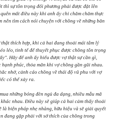
t thì sự tôn trọng đối phương phải được đặt lên
 quên mất điều này khi anh ấy chỉ chăm chăm thực
ạn nên tìm cách nói chuyện với chồng về những băn
thật thích hợp, khi cả hai đang thoải mái tâm lý
éo léo, tinh tế để thuyết phục được chồng tôn trọng
ấy". Hãy để anh ấy hiểu được vợ thật sự cần gì,
c hạnh phúc, thỏa mãn khi vợ chồng gần gũi nhau.
ắc nhở, cảnh cáo chồng về thái độ vũ phu với vợ
ếc có thể xảy ra.
m mua những bóng đèn ngủ đa dạng, nhiều mẫu mã
khác nhau. Điều này sẽ giúp cả hai cảm thấy thoải
ẽ là biện pháp nhẹ nhàng, hữu hiệu và sẽ giải quyết
n đang gặp phải với sở thích của chồng trong