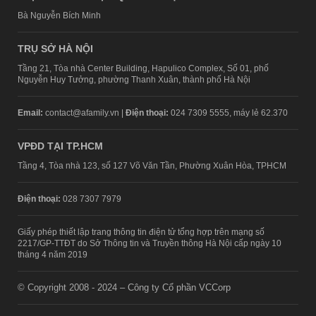
Bà Nguyễn Bích Minh
TRỤ SỞ HÀ NỘI
Tầng 21, Tòa nhà Center Building, Hapulico Complex, Số 01, phố
Nguyễn Huy Tưởng, phường Thanh Xuân, thành phố Hà Nội
Email:
contact@afamily.vn |
Điện thoại:
024 7309 5555, máy lẻ 62.370
VPĐD TẠI TP.HCM
Tầng 4, Tòa nhà 123, số 127 Võ Văn Tần, Phường Xuân Hòa, TPHCM
Điện thoại:
028 7307 7979
Giấy phép thiết lập trang thông tin điện tử tổng hợp trên mạng số
2217/GP-TTĐT do Sở Thông tin và Truyền thông Hà Nội cấp ngày 10
tháng 4 năm 2019
© Copyright 2008 - 2024 – Công ty Cổ phần VCCorp