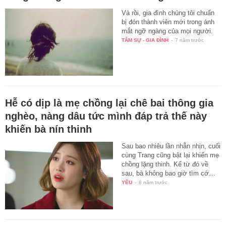
Và rồi, gia đình chúng tôi chuẩn
bị đón thành viên mới trong ánh
mắt ngỡ ngàng của mọi người.
TÂM SỰ - GIA ĐÌNH
-
7 năm trước
Hễ có dịp là mẹ chồng lại chê bai thông gia
nghèo, nàng dâu tức mình đáp trả thế này
khiến bà nín thinh
Sau bao nhiêu lần nhẫn nhịn, cuối
cùng Trang cũng bật lại khiến mẹ
chồng lặng thinh. Kể từ đó về
sau, bà không bao giờ tìm cớ…
YÊU
-
8 năm trước