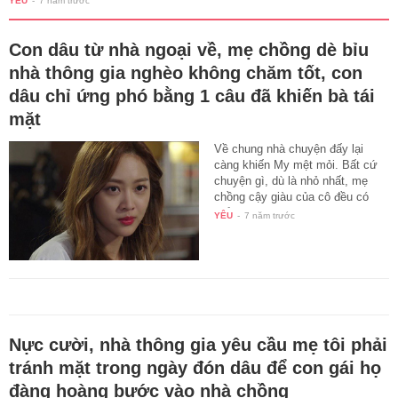
YÊU
-
7 năm trước
Con dâu từ nhà ngoại về, mẹ chồng dè bỉu
nhà thông gia nghèo không chăm tốt, con
dâu chỉ ứng phó bằng 1 câu đã khiến bà tái
mặt
Về chung nhà chuyện đấy lại
càng khiến My mệt mỏi. Bất cứ
chuyện gì, dù là nhỏ nhất, mẹ
chồng cậy giàu của cô đều có
thể…
YÊU
-
7 năm trước
Nực cười, nhà thông gia yêu cầu mẹ tôi phải
tránh mặt trong ngày đón dâu để con gái họ
đàng hoàng bước vào nhà chồng