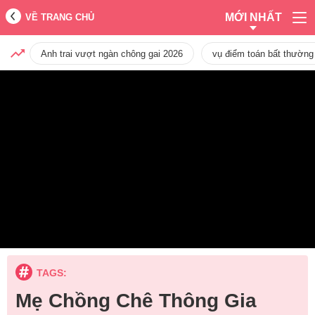
MỚI NHẤT
VỀ TRANG CHỦ
Anh trai vượt ngàn chông gai 2026
vụ điểm toán bất thường
TAGS:
Mẹ Chồng Chê Thông Gia