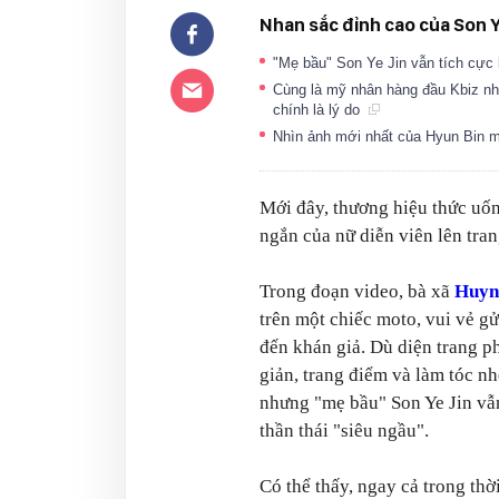
Nhan sắc đỉnh cao của Son Y
"Mẹ bầu" Son Ye Jin vẫn tích cực 
Cùng là mỹ nhân hàng đầu Kbiz như
chính là lý do
Nhìn ảnh mới nhất của Hyun Bin m
Mới đây, thương hiệu thức uố
ngắn của nữ diễn viên lên tran
Trong đoạn video, bà xã
Huyn
trên một chiếc moto, vui vẻ gử
đến khán giả. Dù diện trang p
giản, trang điểm và làm tóc n
nhưng "mẹ bầu" Son Ye Jin vẫn
thần thái "siêu ngầu".
Có thể thấy, ngay cả trong th