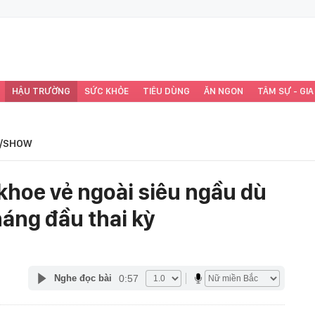
HẬU TRƯỜNG
SỨC KHỎE
TIÊU DÙNG
ĂN NGON
TÂM SỰ - GIA
/SHOW
khoe vẻ ngoài siêu ngầu dù
áng đầu thai kỳ
0:57
Nghe đọc bài