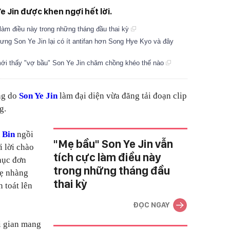
e Jin được khen ngợi hết lời.
làm điều này trong những tháng đầu thai kỳ
ng Son Ye Jin lại có ít antifan hơn Song Hye Kyo và đây
ới thấy "vợ bầu" Son Ye Jin chăm chồng khéo thế nào
ng do
Son Ye Jin
làm đại diện vừa đăng tải đoạn clip
g.
 Bin
ngồi
"Mẹ bầu" Son Ye Jin vẫn
i lời chào
tích cực làm điều này
hục đơn
trong những tháng đầu
hẹ nhàng
thai kỳ
 toát lên
ĐỌC NGAY
ời gian mang