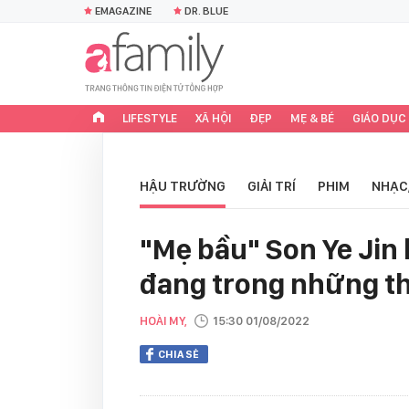
EMAGAZINE
DR. BLUE
LIFESTYLE
XÃ HỘI
ĐẸP
MẸ & BÉ
GIÁO DỤC
HẬU TRƯỜNG
GIẢI TRÍ
PHIM
NHẠC
"Mẹ bầu" Son Ye Jin 
đang trong những th
HOÀI MY,
15:30 01/08/2022
CHIA SẺ