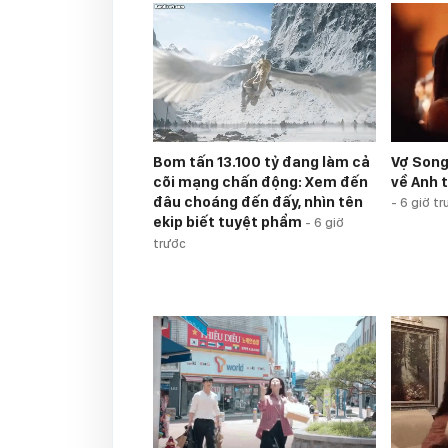
Vợ Song
Bom tấn 13.100 tỷ đang làm cả
về Anh t
cõi mạng chấn động: Xem đến
đâu choáng đến đấy, nhìn tên
-
6 giờ tr
ekip biết tuyệt phẩm
-
6 giờ
trước