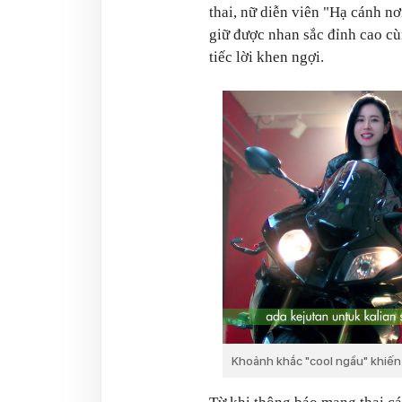
thai, nữ diễn viên "Hạ cánh nơ
giữ được nhan sắc đỉnh cao cùn
tiếc lời khen ngợi.
Khoảnh khắc "cool ngầu" khiến