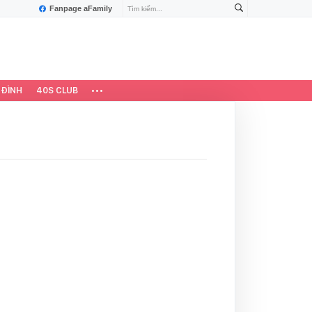
Fanpage aFamily
 ĐÌNH
40S CLUB