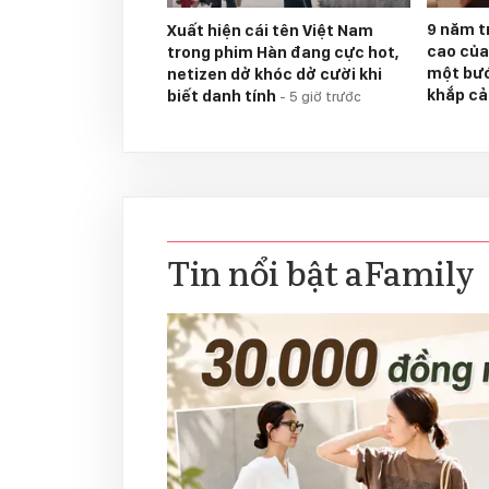
9 năm tr
Xuất hiện cái tên Việt Nam
cao của
trong phim Hàn đang cực hot,
một bước
netizen dở khóc dở cười khi
khắp c
biết danh tính
-
5 giờ trước
Tin nổi bật aFamily