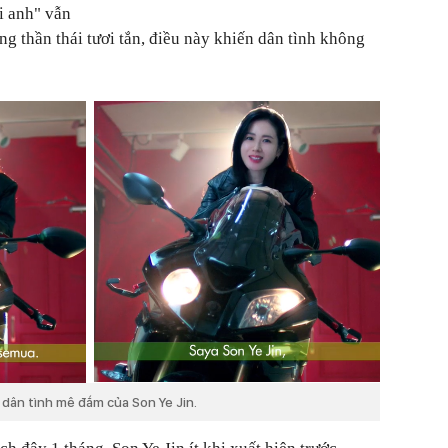
i anh" vẫn
g thần thái tươi tắn, điều này khiến dân tình không
 dân tình mê đắm của Son Ye Jin.