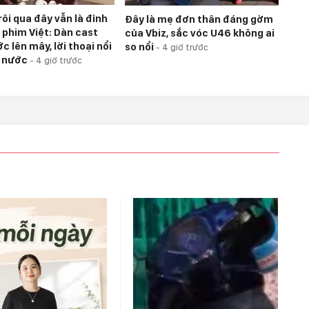
ôi qua đây vẫn là đỉnh
Đây là mẹ đơn thân đáng gờm
 phim Việt: Dàn cast
của Vbiz, sắc vóc U46 không ai
 lên mây, lời thoại nổi
so nổi
-
4 giờ trước
ả nước
-
4 giờ trước