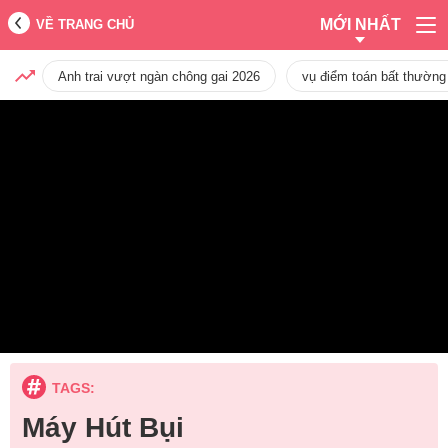
MỚI NHẤT
VỀ TRANG CHỦ
Anh trai vượt ngàn chông gai 2026
vụ điểm toán bất thường
TAGS:
Máy Hút Bụi