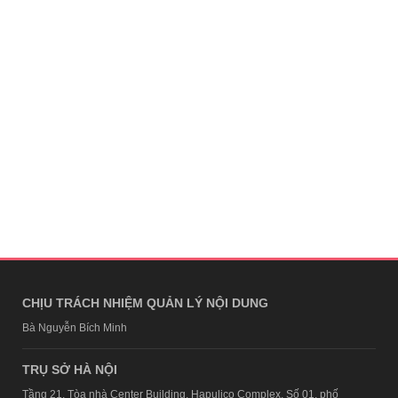
CHỊU TRÁCH NHIỆM QUẢN LÝ NỘI DUNG
Bà Nguyễn Bích Minh
TRỤ SỞ HÀ NỘI
Tầng 21, Tòa nhà Center Building, Hapulico Complex, Số 01, phố