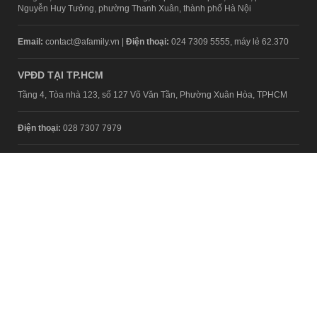
Nguyễn Huy Tưởng, phường Thanh Xuân, thành phố Hà Nội
Email:
contact@afamily.vn |
Điện thoại:
024 7309 5555, máy lẻ 62.370
VPĐD TẠI TP.HCM
Tầng 4, Tòa nhà 123, số 127 Võ Văn Tần, Phường Xuân Hòa, TPHCM
Điện thoại:
028 7307 7979
Giấy phép thiết lập trang thông tin điện tử tổng hợp trên mạng số
2217/GP-TTĐT do Sở Thông tin và Truyền thông Hà Nội cấp ngày 10
tháng 4 năm 2019
© Copyright 2008 - 2024 – Công ty Cổ phần VCCorp
Chính sách bảo mật
Fanpage aFamily
Xem bản Desktop