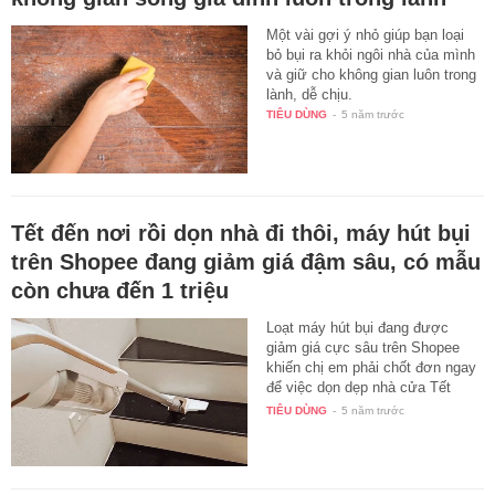
Một vài gợi ý nhỏ giúp bạn loại
bỏ bụi ra khỏi ngôi nhà của mình
và giữ cho không gian luôn trong
lành, dễ chịu.
TIÊU DÙNG
-
5 năm trước
Tết đến nơi rồi dọn nhà đi thôi, máy hút bụi
trên Shopee đang giảm giá đậm sâu, có mẫu
còn chưa đến 1 triệu
Loạt máy hút bụi đang được
giảm giá cực sâu trên Shopee
khiến chị em phải chốt đơn ngay
để việc dọn dẹp nhà cửa Tết
này…
TIÊU DÙNG
-
5 năm trước