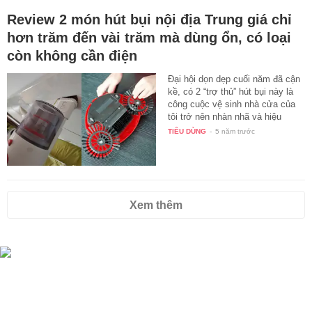
Review 2 món hút bụi nội địa Trung giá chỉ
hơn trăm đến vài trăm mà dùng ổn, có loại
còn không cần điện
Đại hội dọn dẹp cuối năm đã cận
kề, có 2 “trợ thủ” hút bụi này là
công cuộc vệ sinh nhà cửa của
tôi trở nên nhàn nhã và hiệu
quả…
TIÊU DÙNG
-
5 năm trước
Xem thêm