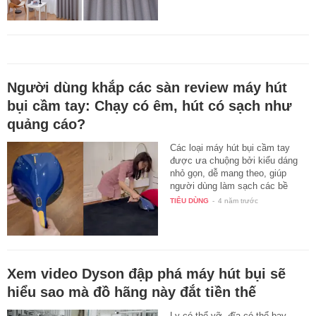
Người dùng khắp các sàn review máy hút
bụi cầm tay: Chạy có êm, hút có sạch như
quảng cáo?
Các loại máy hút bụi cầm tay
được ưa chuộng bởi kiểu dáng
nhỏ gọn, dễ mang theo, giúp
người dùng làm sạch các bề
mặt…
TIÊU DÙNG
-
4 năm trước
Xem video Dyson đập phá máy hút bụi sẽ
hiểu sao mà đồ hãng này đắt tiền thế
Ly có thể vỡ, đĩa có thể bay