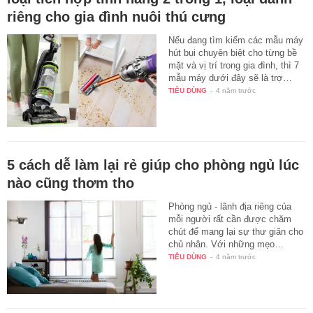
riêng cho gia đình nuôi thú cưng
Nếu đang tìm kiếm các mẫu máy
hút bụi chuyên biệt cho từng bề
mặt và vị trí trong gia đình, thì 7
mẫu máy dưới đây sẽ là trợ…
TIÊU DÙNG
-
4 năm trước
5 cách dễ làm lại rẻ giúp cho phòng ngủ lúc
nào cũng thơm tho
Phòng ngủ - lãnh địa riêng của
mỗi người rất cần được chăm
chút để mang lại sự thư giãn cho
chủ nhân. Với những mẹo…
TIÊU DÙNG
-
4 năm trước