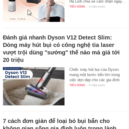
Hà Linh chia sẻ cảm nhận ngay…
TIÊU DÙNG
-
4 năm trước
Đánh giá nhanh Dyson V12 Detect Slim:
Dòng máy hút bụi có công nghệ tia laser
vượt trội dùng "sướng" thế nào mà giá tới
20 triệu
Chiếc máy hút bụi của Dyson
mang một bước tiến lớn trong
việc dọn dẹp cho các gia đình.
TIÊU DÙNG
-
4 năm trước
7 cách đơn giản để loại bỏ bụi bẩn cho
không gian sống gia đình luôn trong lành