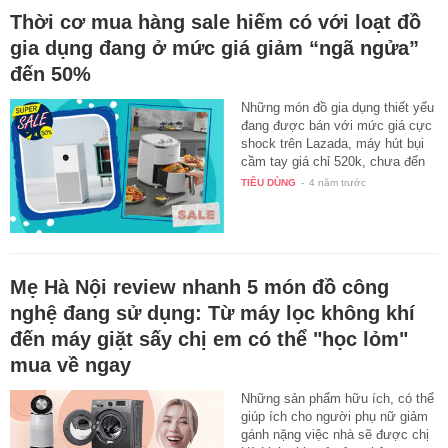
Thời cơ mua hàng sale hiếm có với loạt đồ
gia dụng đang ở mức giá giảm “ngã ngửa”
đến 50%
Những món đồ gia dụng thiết yếu
đang được bán với mức giá cực
shock trên Lazada, máy hút bụi
cầm tay giá chỉ 520k, chưa đến
1…
TIÊU DÙNG
-
4 năm trước
Mẹ Hà Nội review nhanh 5 món đồ công
nghệ đang sử dụng: Từ máy lọc không khí
đến máy giặt sấy chị em có thể "học lỏm"
mua về ngay
Những sản phẩm hữu ích, có thể
giúp ích cho người phụ nữ giảm
gánh nặng việc nhà sẽ được chị