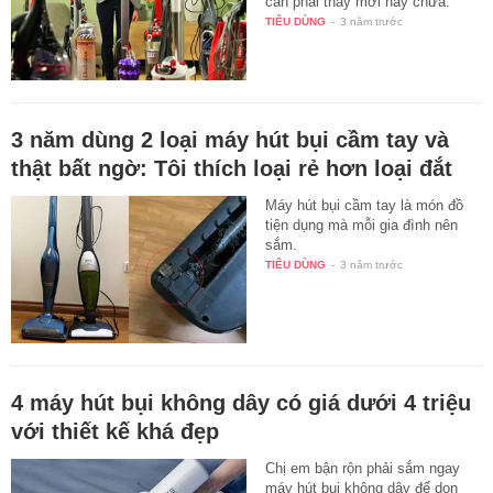
cần phải thay mới hay chưa.
TIÊU DÙNG
-
3 năm trước
3 năm dùng 2 loại máy hút bụi cầm tay và
thật bất ngờ: Tôi thích loại rẻ hơn loại đắt
Máy hút bụi cầm tay là món đồ
tiện dụng mà mỗi gia đình nên
sắm.
TIÊU DÙNG
-
3 năm trước
4 máy hút bụi không dây có giá dưới 4 triệu
với thiết kế khá đẹp
Chị em bận rộn phải sắm ngay
máy hút bụi không dây để dọn