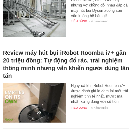
nhưng vợ chồng dỗi nhau đập cái
máy hút bụi Dyson xuống sàn
vẫn không hề hấn gì!
TIÊU DÙNG
-
4 năm trước
Review máy hút bụi iRobot Roomba i7+ gần
20 triệu đồng: Tự động đổ rác, trải nghiệm
thông minh nhưng vẫn khiến người dùng lăn
tăn
Ngay cả khi iRobot Roomba i7+
được đánh giá là đem lại một trải
nghiệm tinh tế nhất, mượt mà
nhất, xứng đáng với số tiền
bạn…
TIÊU DÙNG
-
4 năm trước