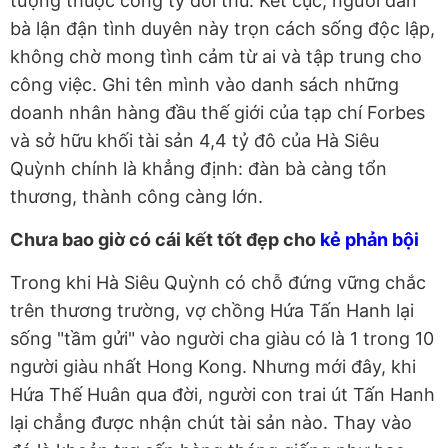
tượng thuộc công ty đối thủ. Kết cục, người đàn
bà lận đận tình duyên này trọn cách sống độc lập,
không chờ mong tình cảm từ ai và tập trung cho
công việc. Ghi tên mình vào danh sách những
doanh nhân hàng đầu thế giới của tạp chí Forbes
và sở hữu khối tài sản 4,4 tỷ đô của Hà Siêu
Quỳnh chính là khẳng định: đàn bà càng tổn
thương, thành công càng lớn.
Chưa bao giờ có cái kết tốt đẹp cho
kẻ phản bội
Trong khi Hà Siêu Quỳnh có chỗ đứng vững chắc
trên thương trường, vợ chồng Hứa Tấn Hanh lại
sống "tầm gửi" vào người cha giàu có là 1 trong 10
người giàu nhất Hong Kong. Nhưng mới đây, khi
Hứa Thế Huân qua đời, người con trai út Tấn Hanh
lại chẳng được nhận chút tài sản nào. Thay vào