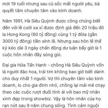
mới 19 tuổi nhưng sau cú sốc mất người yêu, bà
quyết tâm chuyên tâm vào kinh doanh.
Năm 1991, Hà Siêu Quỳnh được công chúng biết
đến với lễ cưới xa xỉ được định giá đến 20 triệu đô
la Hong Kong (60 tỷ đồng) cùng 1 tỷ đôla (gần
3000 tỷ đồng) tiền sính lễ. Nhưng sau hôn lễ thế
kỷ kéo dài 3 ngày chấn động dư luận bấy giờ là 1
cuộc hôn nhân đầy sóng gió.
Đại gia Hứa Tấn Hanh - chồng Hà Siêu Quỳnh vốn
là người đào hoa, trái tim không bao giờ biết dành
cho duy nhất 1 người. Vợ thì chuyên tâm vào kinh
doanh, lo cho gia đình nhỏ, chồng lại mải mê chạy
theo các cuộc rượt đuổi tình ái với bao mỹ nhân
xinh đẹp trong showbiz. Vậy là hôn nhân của họ
rạn nứt sau 9 năm chung sống. Tình cảm nguội