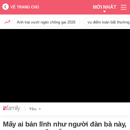
MỚI NHẤT
VỀ TRANG CHỦ
Anh trai vượt ngàn chông gai 2026
vụ điểm toán bất thường
Yêu
Mấy ai bản lĩnh như người đàn bà này,