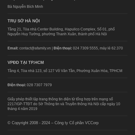
Bà Nguyễn Bích Minh
TRỤ SỞ HÀ NỘI
Tầng 21, Tòa nhà Center Building, Hapulico Complex, Số 01, phố
Nguyễn Huy Tưởng, phường Thanh Xuân, thành phố Hà Nội
Email:
contact@afamily.vn |
Điện thoại:
024 7309 5555, máy lẻ 62.370
VPĐD TẠI TP.HCM
Tầng 4, Tòa nhà 123, số 127 Võ Văn Tần, Phường Xuân Hòa, TPHCM
Điện thoại:
028 7307 7979
Giấy phép thiết lập trang thông tin điện tử tổng hợp trên mạng số
2217/GP-TTĐT do Sở Thông tin và Truyền thông Hà Nội cấp ngày 10
tháng 4 năm 2019
© Copyright 2008 - 2024 – Công ty Cổ phần VCCorp