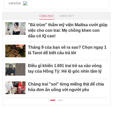
cafef.vn
CÙNG MỤC
ĐANG HOT
"Bà trùm" thẩm mỹ viện Mailisa cưới giúp
việc cho con trai: Mẹ chồng khen con
dâu có IQ cao!
Tháng 9 của bạn sẽ ra sao? Chọn ngay 1
lá Tarot để biết câu trả lời
Điều gì khiến 1.691 trai trẻ sa vào vòng
tay của Hồng Tỷ: Hé lộ góc nhìn tâm lý
Chàng trai "soi" từng miếng thịt để chia
hóa đơn ăn uống với người yêu