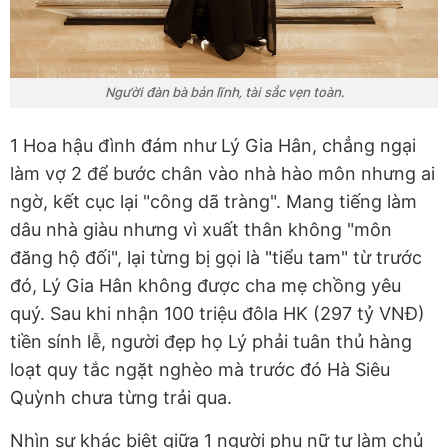
Người đàn bà bản lĩnh, tài sắc vẹn toàn.
1 Hoa hậu đình đám như Lý Gia Hân, chẳng ngại
làm vợ 2 để bước chân vào nhà hào môn nhưng ai
ngờ, kết cục lại "công dã tràng". Mang tiếng làm
dâu nhà giàu nhưng vì xuất thân không "môn
đăng hộ đối", lại từng bị gọi là "tiểu tam" từ trước
đó, Lý Gia Hân không được cha mẹ chồng yêu
quý. Sau khi nhận 100 triệu đôla HK (297 tỷ VNĐ)
tiền sính lễ, người đẹp họ Lý phải tuân thủ hàng
loạt quy tắc ngặt nghèo mà trước đó Hà Siêu
Quỳnh chưa từng trải qua.
Nhìn sự khác biệt giữa 1 người phụ nữ tự làm chủ