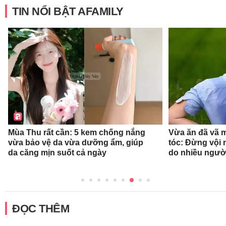
TIN NỔI BẬT AFAMILY
Mùa Thu rất cần: 5 kem chống nắng
Vừa ăn đã vã 
vừa bảo vệ da vừa dưỡng ẩm, giúp
tóc: Đừng vội n
da căng mịn suốt cả ngày
do nhiều ngườ
ĐỌC THÊM