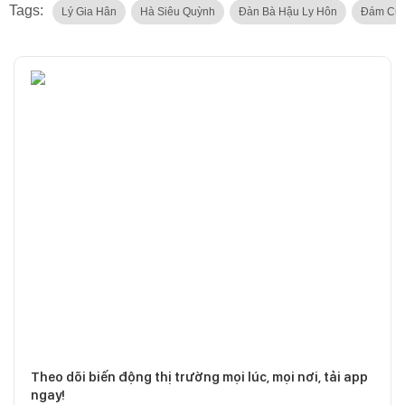
Tags:
Lý Gia Hân
Hà Siêu Quỳnh
Đàn Bà Hậu Ly Hôn
Đám Cướ
Theo dõi biến động thị trường mọi lúc, mọi nơi, tải app
ngay!