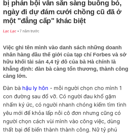
bị phản bội vẫn sẵn sàng buông bỏ,
ngày đi dự đám cưới chồng cũ đã ở
một "đẳng cấp" khác biệt
Lạc Lạc
7 năm trước
Việc ghi tên mình vào danh sách những doanh
nhân hàng đầu thế giới của tạp chí Forbes và sở
hữu khối tài sản 4,4 tỷ đô của bà Hà chính là
khẳng định: đàn bà càng tổn thương, thành công
càng lớn.
Đàn bà
hậu ly hôn
- mỗi người chọn cho mình 1
con đường sau đổ vỡ. Có người đau khổ gặm
nhấm ký ức, có người nhanh chóng kiếm tìm tình
yêu mới để khỏa lấp nỗi cô đơn nhưng cũng có
người chọn cách vùi mình vào công việc, dùng
thất bại để biến thành thành công. Nữ tỷ phú