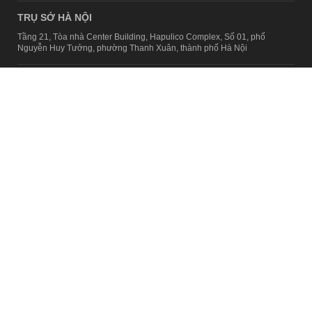
TRỤ SỞ HÀ NỘI
Tầng 21, Tòa nhà Center Building, Hapulico Complex, Số 01, phố
Nguyễn Huy Tưởng, phường Thanh Xuân, thành phố Hà Nội
Email:
contact@afamily.vn |
Điện thoại:
024 7309 5555, máy lẻ 62.370
VPĐD TẠI TP.HCM
Tầng 4, Tòa nhà 123, số 127 Võ Văn Tần, Phường Xuân Hòa, TPHCM
Điện thoại:
028 7307 7979
Giấy phép thiết lập trang thông tin điện tử tổng hợp trên mạng số
2217/GP-TTĐT do Sở Thông tin và Truyền thông Hà Nội cấp ngày 10
tháng 4 năm 2019
© Copyright 2008 - 2024 – Công ty Cổ phần VCCorp
Chính sách bảo mật