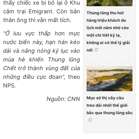
thấy chiếc xe bị bỏ lại ở Khu
cắm trại Emigrant. Còn bản
Thung lũng thu hút
thân ông thì vẫn mất tích.
hàng triệu khách du
lịch mỗi năm nhờ vào
"Ở lưu vực thấp hơn mực
một chi tiết kỳ lạ,
nước biển này, hạn hán kéo
không ai có thể lý giải
dài và nắng nóng kỷ lục vào
nổi
mùa hè khiến Thung lũng
Chết trở thành vùng đất của
những điều cực đoan",
theo
NPS.
Mục sở thị cây cầu
Nguồn: CNN
treo dài nhất thế giới
bắc qua thung lũng sâu