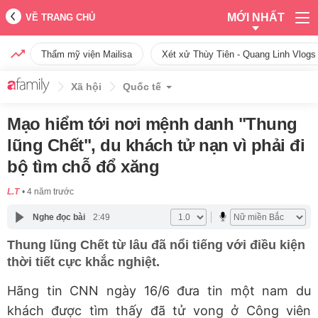
MỚI NHẤT
VỀ TRANG CHỦ
Thẩm mỹ viện Mailisa
Xét xử Thùy Tiên - Quang Linh Vlogs
Xã hội
Quốc tế
Mạo hiểm tới nơi mệnh danh "Thung
lũng Chết", du khách tử nạn vì phải đi
bộ tìm chỗ đổ xăng
L.T
4 năm trước
Nghe đọc bài
2:49
Thung lũng Chết từ lâu đã nổi tiếng với điều kiện
thời tiết cực khắc nghiệt.
Hãng tin CNN ngày 16/6 đưa tin một nam du
khách được tìm thấy đã tử vong ở Công viên