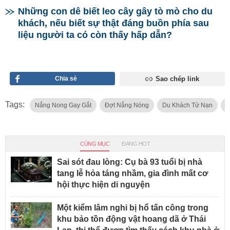
Những con dê biết leo cây gây tò mò cho du
khách, nếu biết sự thật đáng buồn phía sau
liệu người ta có còn thấy hấp dẫn?
Chia sẻ
Sao chép link
Tags:
Nắng Nong Gay Gắt
Đợt Nắng Nóng
Du Khách Tử Nạn
C
CÙNG MỤC
ĐANG HOT
Sai sót đau lòng: Cụ bà 93 tuổi bị nhà
tang lễ hỏa táng nhầm, gia đình mất cơ
hội thực hiện di nguyện
Một kiểm lâm nghi bị hổ tấn công trong
khu bảo tồn động vật hoang dã ở Thái