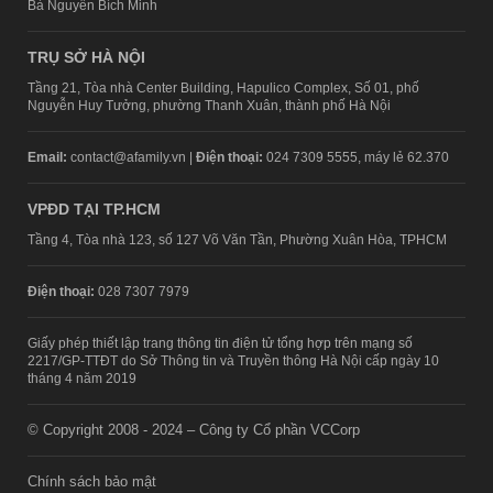
Bà Nguyễn Bích Minh
TRỤ SỞ HÀ NỘI
Tầng 21, Tòa nhà Center Building, Hapulico Complex, Số 01, phố
Nguyễn Huy Tưởng, phường Thanh Xuân, thành phố Hà Nội
Email:
contact@afamily.vn |
Điện thoại:
024 7309 5555, máy lẻ 62.370
VPĐD TẠI TP.HCM
Tầng 4, Tòa nhà 123, số 127 Võ Văn Tần, Phường Xuân Hòa, TPHCM
Điện thoại:
028 7307 7979
Giấy phép thiết lập trang thông tin điện tử tổng hợp trên mạng số
2217/GP-TTĐT do Sở Thông tin và Truyền thông Hà Nội cấp ngày 10
tháng 4 năm 2019
© Copyright 2008 - 2024 – Công ty Cổ phần VCCorp
Chính sách bảo mật