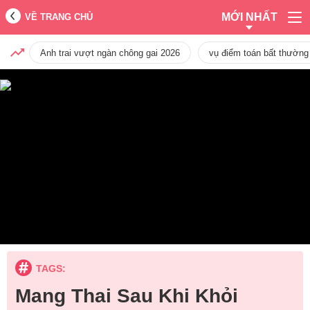
MỚI NHẤT
VỀ TRANG CHỦ
Anh trai vượt ngàn chông gai 2026
vụ điểm toán bất thường
TAGS:
Mang Thai Sau Khi Khỏi