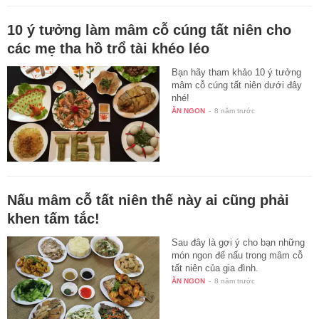
10 ý tưởng làm mâm cỗ cúng tất niên cho
các mẹ tha hồ trổ tài khéo léo
Bạn hãy tham khảo 10 ý tưởng
mâm cỗ cúng tất niên dưới đây
nhé!
ĂN NGON
-
8 năm trước
Nấu mâm cỗ tất niên thế này ai cũng phải
khen tấm tắc!
Sau đây là gợi ý cho bạn những
món ngon để nấu trong mâm cỗ
tất niên của gia đình.
ĂN NGON
-
8 năm trước