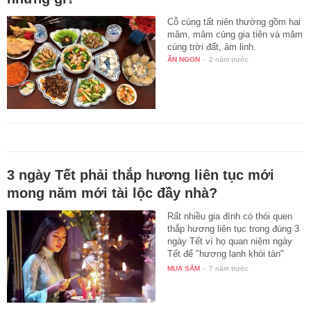
Cỗ cúng tất niên thường gồm hai
mâm, mâm cúng gia tiên và mâm
cúng trời đất, âm linh.
ĂN NGON
-
2 năm trước
3 ngày Tết phải thắp hương liên tục mới
mong năm mới tài lộc đầy nhà?
Rất nhiều gia đình có thói quen
thắp hương liên tục trong đúng 3
ngày Tết vì họ quan niệm ngày
Tết để "hương lạnh khói tàn"
sẽ…
MUA SẮM
-
7 năm trước