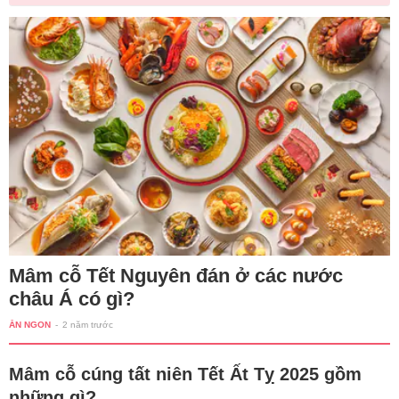
Mâm cỗ Tết Nguyên đán ở các nước
châu Á có gì?
ĂN NGON
-
2 năm trước
Mâm cỗ cúng tất niên Tết Ất Tỵ 2025 gồm
những gì?