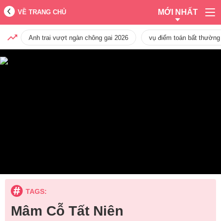
MỚI NHẤT
VỀ TRANG CHỦ
Anh trai vượt ngàn chông gai 2026
vụ điểm toán bất thường
TAGS:
Mâm Cỗ Tất Niên