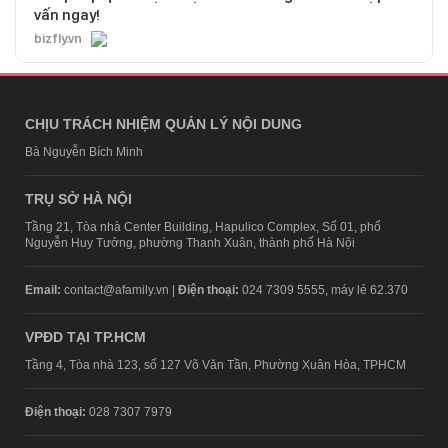
vấn ngay!
bizfly.vn
CHỊU TRÁCH NHIỆM QUẢN LÝ NỘI DUNG
Bà Nguyễn Bích Minh
TRỤ SỞ HÀ NỘI
Tầng 21, Tòa nhà Center Building, Hapulico Complex, Số 01, phố
Nguyễn Huy Tưởng, phường Thanh Xuân, thành phố Hà Nội
Email:
contact@afamily.vn |
Điện thoại:
024 7309 5555, máy lẻ 62.370
VPĐD TẠI TP.HCM
Tầng 4, Tòa nhà 123, số 127 Võ Văn Tần, Phường Xuân Hòa, TPHCM
Điện thoại:
028 7307 7979