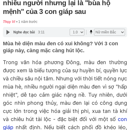
nhiều người nhưng lại là "bùa hộ
mệnh" của 3 con giáp sau
Thụy Vi
1 năm trước
Nghe đọc bài
3:11
Mùa hè diện màu đen có xui không? Với 3 con
giáp này, càng mặc càng hút lộc.
Trong văn hóa phương Đông, màu đen thường
được xem là biểu tượng của sự huyền bí, quyền lực
và chiều sâu nội tâm. Nhưng với thời tiết nóng nực
mùa hè, nhiều người ngại diện màu đen vì sợ "hấp
nhiệt", dễ tạo cảm giác nặng nề. Tuy nhiên, dưới
góc nhìn phong thủy, màu đen lại có công dụng
cực lớn trong việc
hóa giải thị phi, xua tan tà khí
và chiêu hút tài lộc
-
đặc biệt đối với
một số
con
giáp
nhất định
. Nếu biết cách phối đồ khéo léo,