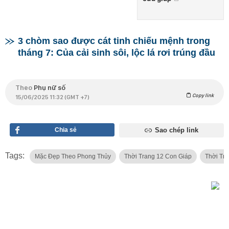
3 chòm sao được cát tinh chiếu mệnh trong
tháng 7: Của cải sinh sôi, lộc lá rơi trúng đầu
Theo
Phụ nữ số
Copy link
15/06/2025 11:32 (GMT +7)
Chia sẻ
Sao chép link
Tags:
Mặc Đẹp Theo Phong Thủy
Thời Trang 12 Con Giáp
Thời Tr