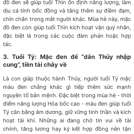
đồ đen sẽ
giúp tuổi Thìn ổn định năng lượng
, làm
dịu cá tính bốc đồng và tăng thêm sự điềm đạm,
chín chắn trong mắt người khác. Mùa hè này, mặc
đồ đen còn giúp tuổi Thìn kích hoạt vận quý nhân,
đặc biệt là trong các cuộc đàm phán hoặc hợp
tác.
3.
Tuổi Tý: Mặc đen để “dẫn Thủy nhập
cung”, tiền tài chảy về
Là con giáp thuộc hành Thủy, người tuổi Tý mặc
màu đen chẳng khác gì tiếp thêm sức mạnh
nguyên tố bản mệnh. Đặc biệt trong mùa hè
-
thời
điểm năng lượng Hỏa bốc cao
-
màu đen giúp tuổi
Tý cân bằng âm dương,
giữ vững tinh thần và kích
hoạt tài khí
. Những ai đang chờ tin vui về tài
chính, tăng lương hay ký kết hợp đồng nên tận