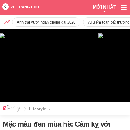
MỚI NHẤT
VỀ TRANG CHỦ
Anh trai vượt ngàn chông gai 2026
vụ điểm toán bất thường
Lifestyle
Mặc màu đen mùa hè: Cấm kỵ với