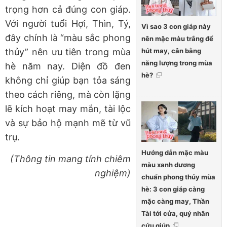
trọng hơn cả đúng
con giáp
.
Với người tuổi Hợi, Thìn, Tý,
Vì sao 3 con giáp này
đây chính là “màu sắc phong
nên mặc màu trắng để
hút may, cân bằng
thủy” nên ưu tiên trong mùa
năng lượng trong mùa
hè năm nay. Diện đồ đen
hè?
không chỉ giúp bạn tỏa sáng
theo cách riêng, mà còn
lặng
lẽ kích hoạt may mắn, tài lộc
và sự bảo hộ mạnh mẽ từ vũ
trụ
.
Hướng dẫn mặc màu
(Thông tin mang tính chiêm
màu xanh dương
nghiệm)
chuẩn phong thủy mùa
hè: 3 con giáp càng
mặc càng may, Thần
Tài tới cửa, quý nhân
cứu giúp