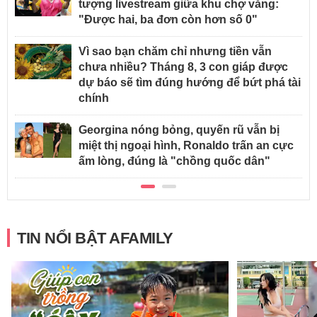
tượng livestream giữa khu chợ vắng:
"Được hai, ba đơn còn hơn số 0"
Vì sao bạn chăm chỉ nhưng tiền vẫn
chưa nhiều? Tháng 8, 3 con giáp được
dự báo sẽ tìm đúng hướng để bứt phá tài
chính
Georgina nóng bỏng, quyến rũ vẫn bị
miệt thị ngoại hình, Ronaldo trấn an cực
ấm lòng, đúng là "chồng quốc dân"
TIN NỔI BẬT AFAMILY