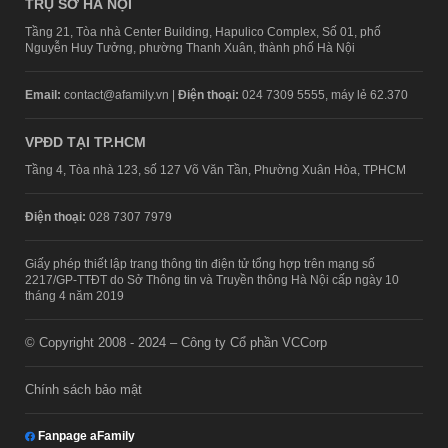
TRỤ SỞ HÀ NỘI
Tầng 21, Tòa nhà Center Building, Hapulico Complex, Số 01, phố
Nguyễn Huy Tưởng, phường Thanh Xuân, thành phố Hà Nội
Email:
contact@afamily.vn |
Điện thoại:
024 7309 5555, máy lẻ 62.370
VPĐD TẠI TP.HCM
Tầng 4, Tòa nhà 123, số 127 Võ Văn Tần, Phường Xuân Hòa, TPHCM
Điện thoại:
028 7307 7979
Giấy phép thiết lập trang thông tin điện tử tổng hợp trên mạng số
2217/GP-TTĐT do Sở Thông tin và Truyền thông Hà Nội cấp ngày 10
tháng 4 năm 2019
© Copyright 2008 - 2024 – Công ty Cổ phần VCCorp
Chính sách bảo mật
Fanpage aFamily