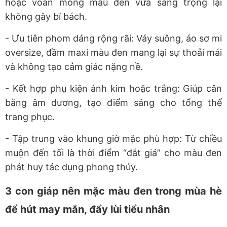
hoặc voan mỏng màu đen vừa sang trọng lại
không gây bí bách.
- Ưu tiên phom dáng rộng rãi
: Váy suông, áo sơ mi
oversize, đầm maxi màu đen mang lại sự thoải mái
và không tạo cảm giác nặng nề.
- Kết hợp phụ kiện ánh kim hoặc trắng
: Giúp cân
bằng âm dương, tạo điểm sáng cho tổng thể
trang phục.
- Tập trung vào khung giờ mặc phù hợp
: Từ chiều
muộn đến tối là thời điểm “đắt giá” cho màu đen
phát huy tác dụng phong thủy.
3 con giáp nên mặc màu đen trong mùa hè
để hút may mắn, đẩy lùi tiểu nhân